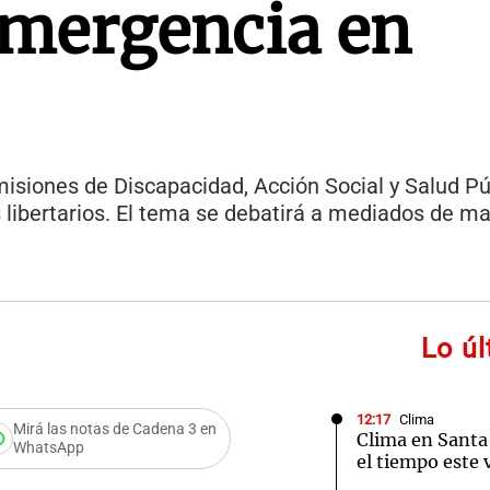
 emergencia en
misiones de Discapacidad, Acción Social y Salud Púb
 libertarios. El tema se debatirá a mediados de m
Lo ú
12:17
Clima
Mirá las notas de Cadena 3 en
Clima en Santa
WhatsApp
el tiempo este 