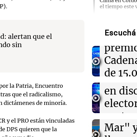
Clima en Córdo
P).
el tiempo este 
Audio.
Anunci
11:57
El dato confiab
Más de la mitad
Escuchá 
ganado
reza en la inti
d: alertan que el
informe de la 
ndo sin
premi
Audio.
Por
Federico Albaren
Cadena
inicia
11:54
Deportes
de 15.
Conmebol sanci
Audio.
bonos 
Arruabarrena p
mensa
Copa Sudameri
por la Patria, Encuentro
Tekis
en dis
ntras que el radicalismo,
recibi
prese
elector
11:47
Juntos
n dictámenes de minoría.
Oncativo presen
Noticias
Nacional del Sa
"Cordi
protec
Episodios
novedad de la v
UCR y el PRO están vinculadas
Audio.
premium"
Mar" 
tierras
 de DPS quieren que la