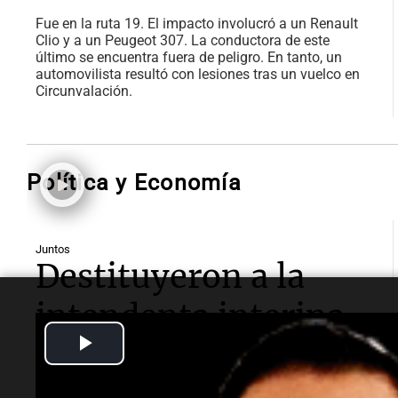
Fue en la ruta 19. El impacto involucró a un Renault
Clio y a un Peugeot 307. La conductora de este
último se encuentra fuera de peligro. En tanto, un
automovilista resultó con lesiones tras un vuelco en
Circunvalación.
Política y Economía
Juntos
Destituyeron a la
intendenta interina
Play
de Villa Santa Cruz
Video
del Lago y se