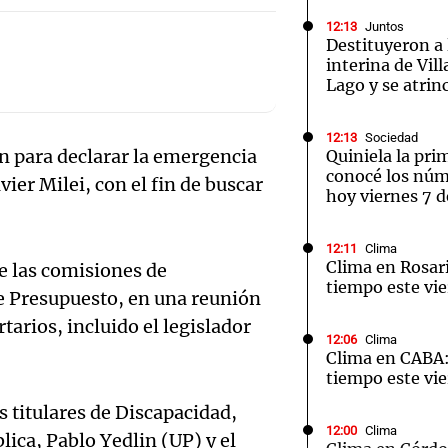
12:13
Juntos
Destituyeron a
interina de Vil
Lago y se atrin
Notas
Notas
No
12:13
Sociedad
n para declarar la emergencia
Quiniela la pri
conocé los núm
e en Cadena 3
El huracán de Arequito
Cadena 3 en
vier Milei, con el fin de buscar
hoy viernes 7 d
12:11
Clima
Clima en Rosari
e las comisiones de
tiempo este vie
de Presupuesto, en una reunión
tarios, incluido el legislador
12:06
Clima
Clima en CABA:
tiempo este vie
s titulares de Discapacidad,
12:00
Clima
lica, Pablo Yedlin (UP) y el