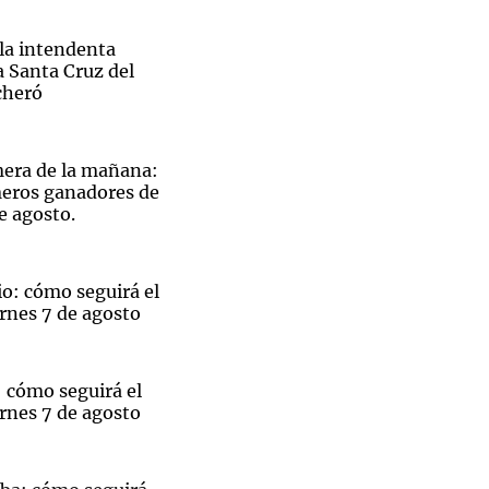
 la intendenta
la Santa Cruz del
cheró
Notas
tas
Notas
mera de la mañana:
Venezuela de
eros ganadores de
 Groenlandia
Comprometidos
Madur
e agosto.
o: cómo seguirá el
rnes 7 de agosto
 cómo seguirá el
rnes 7 de agosto