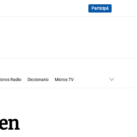
Participá
icros Radio
Diccionario
Micros TV
men