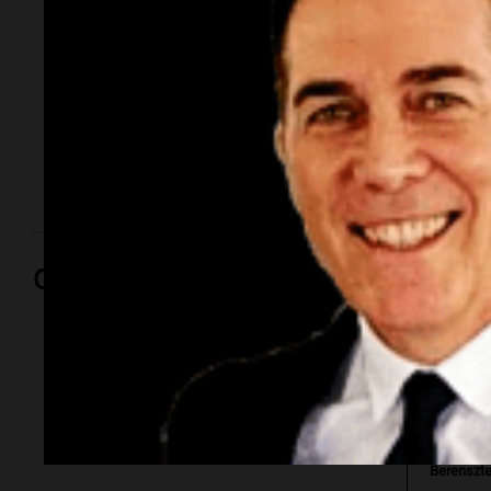
atrincheró
El Concejo Deliberante aprobó por unanimidad la
salida de Mabel Andrea Romanutti, quien se niega a
dejar el municipio. El conflicto podría llegar a la
Justicia.
Opinión
Por
Sergio
Berenszte