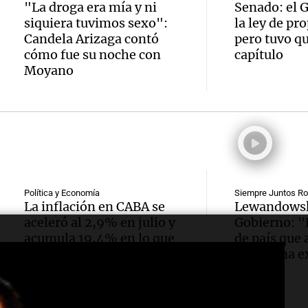
"La droga era mía y ni
Senado: el 
Audio.
diplom
arance
siquiera tuvimos sexo":
la ley de pr
Candela Arizaga contó
pero tuvo qu
critica
tras n
Panorama F
cómo fue su noche con
capítulo
Episodios
Moyano
repres
meses
Audio.
marcha
ruptur
Trump 
notici
asilo p
Méxic
Audio.
nacion
Panorama F
perjud
Episodios
Oncati
este m
Política y Economía
Siempre Juntos Ro
Estado
La inflación en CABA se
Lewandowski
presen
Noticias
aceleró al 2,9% en julio y
Gobierno: "
en med
Episodios
Audio.
52ª Fi
acumula 19,4% en lo que
de país que 
tensio
va del año
Argentina ex
reclam
Nacion
crítica
sector
Salame