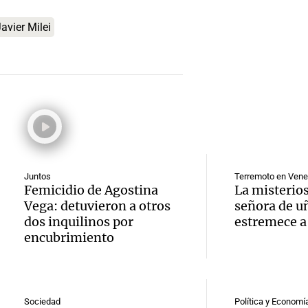
intimi
imperd
de fiel
avier Milei
según
Noticias
celebr
Episodios
inform
Audio.
Cayet
UBA
que ha
pidien
El dato conf
reglam
trabaj
Episodios
Audio.
el rec
en Có
Juntos
Terremoto en Vene
acusa 
Kennel
Panorama F
Femicidio de Agostina
La misterios
Episodios
Vega: detuvieron a otros
señora de u
Audio.
de per
los cr
dos inquilinos por
estremece a
encubrimiento
y Perú
econo
perros
reanu
estad
Noticias Ro
Episodios
relaci
y defi
Sociedad
Política y Economí