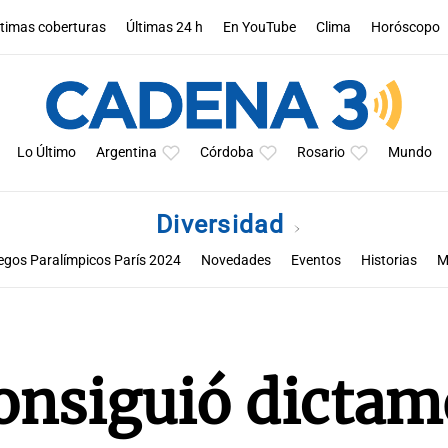
ltimas coberturas
Últimas 24 h
En YouTube
Clima
Horóscopo
Lo Último
Argentina
Córdoba
Rosario
Mundo
Diversidad
egos Paralímpicos París 2024
Novedades
Eventos
Historias
M
Historias de resiliencia y empatía desde Guatemala
consiguió dicta