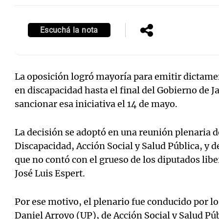
Escuchá la nota
Notas
Notas
La oposición logró mayoría para emitir dictame
Editorial
Mundial 2026
La Sol
en discapacidad hasta el final del Gobierno de Ja
sancionar esa iniciativa el 14 de mayo.
La decisión se adoptó en una reunión plenaria d
Discapacidad, Acción Social y Salud Pública, y 
que no contó con el grueso de los diputados liber
José Luis Espert.
Por ese motivo, el plenario fue conducido por lo
Daniel Arroyo (UP), de Acción Social y Salud Púb