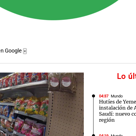
en Google
×
Lo ú
04:37
Mundo
Hutíes de Yeme
instalación de
Saudí: nuevo co
región
04:19
Mundo