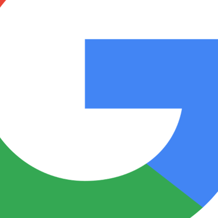
Notas
Notas
No
e en Cadena 3
El huracán de Arequito
Cadena 3 en