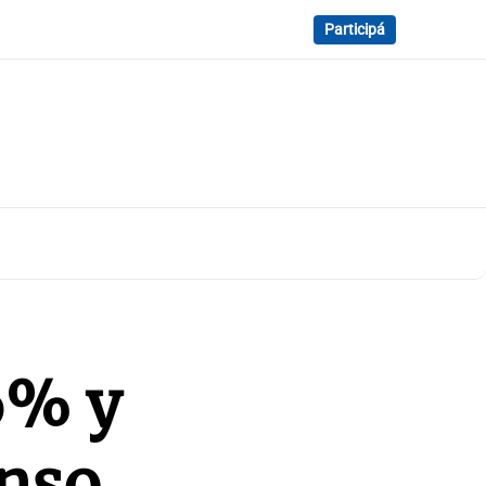
Participá
,6% y
enso