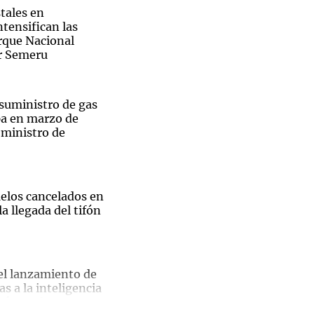
tales en
ntensifican las
arque Nacional
r Semeru
 suministro de gas
pa en marzo de
 ministro de
uelos cancelados en
a llegada del tifón
el lanzamiento de
as a la inteligencia
u búsqueda