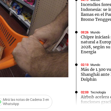
Incendios fores
Indonesia: se i
llamas en el P
Bromo Tengge
03:26
Mundo
Chipre iniciará
natural a Euro
2028, según su
Energía
02:13
Mundo
Más de 1.300 v
Shanghái ante l
Dolphin
02:03
Tecnología
Airbnb acelera 
Mirá las notas de Cadena 3 en
funciones graci
Audio.
WhatsApp
artificial en s