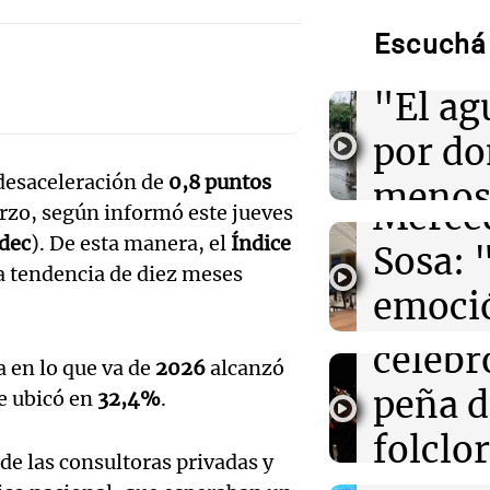
Torme
Escuchá 
01:49
Mundo
filtrac
El Pentágono so
Audio.
industria de d
"El ag
en la producci
Pennis
por d
huella
01:31
Ciencia
desaceleración de
0,8 puntos
Reducir alimen
meno
disminuye anto
Merce
rzo, según informó este jueves
salud, según es
imagi
dec
). De esta manera, el
Índice
Sosa: 
Audio.
a tendencia de diez meses
Una Mañana
01:29
Mundo
emoció
Rosario
El lago Mead al
Orella
Audio.
bajo en 90 años
Episodios
filtro
crisis hídrica e
celebr
a en lo que va de
2026
alcanzó
accide
máxim
peña d
se ubicó en
32,4%
.
00:32
Clima
Mendo
Clima en Salta:
Una Mañana
folclo
tiempo este do
Rosario
muert
 de las consultoras privadas y
Audio.
Episodios