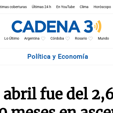
ltimas coberturas
Últimas 24 h
En YouTube
Clima
Horóscopo
Lo Último
Argentina
Córdoba
Rosario
Mundo
Política y Economía
 abril fue del 2
10 meses en asc