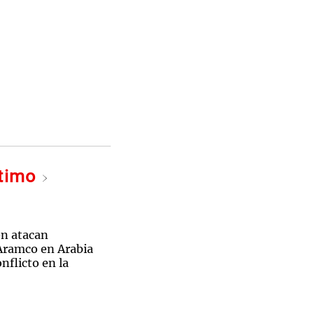
ltimo
n atacan
 Aramco en Arabia
nflicto en la