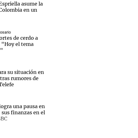
Espriella asume la
 Colombia en un
Rosario
Notas
rtes de cerdo a
tas
Notas
: "Hoy el tema
Venezuela de
a"
 Groenlandia
Comprometidos
Madur
ara su situación en
tras rumores de
Telefe
ogra una pausa en
e sus finanzas en el
BBC
Media