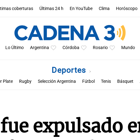
ltimas coberturas
Últimas 24 h
En YouTube
Clima
Horóscopo
Lo Último
Argentina
Córdoba
Rosario
Mundo
Deportes
r Plate
Rugby
Selección Argentina
Fútbol
Tenis
Básquet
a
Rueda la pelota
Racing de Córdoba
Superclásico cordobés
M
e expulsado en