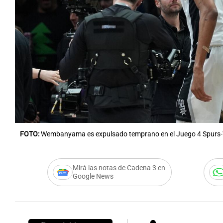
Notas
Notas
Editorial
Mundial 2026
La Sol
FOTO:
Wembanyama es expulsado temprano en el Juego 4 Spurs-W
Mirá las notas de Cadena 3 en
Google News