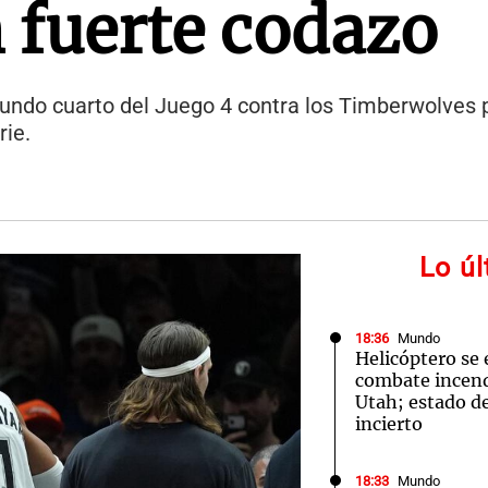
n fuerte codazo
egundo cuarto del Juego 4 contra los Timberwolves 
rie.
Lo ú
18:36
Mundo
Helicóptero se 
combate incend
Utah; estado de
incierto
18:33
Mundo