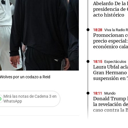
Abelardo De la 
presidencia de
acto histórico
18:28
Viva la Radio 
Promocionan co
Notas
Notas
No
precio especial
económico cal
e en Cadena 3
El huracán de Arequito
Cadena 3 en
18:15
Espectáculos
Laura Ubfal acl
Gran Hermano 
olves por un codazo a Reid
suspensión en 
18:11
Mundo
Mirá las notas de Cadena 3 en
Donald Trump l
WhatsApp
la revelación d
caso contra la 
Audio.
18:10
Sociedad