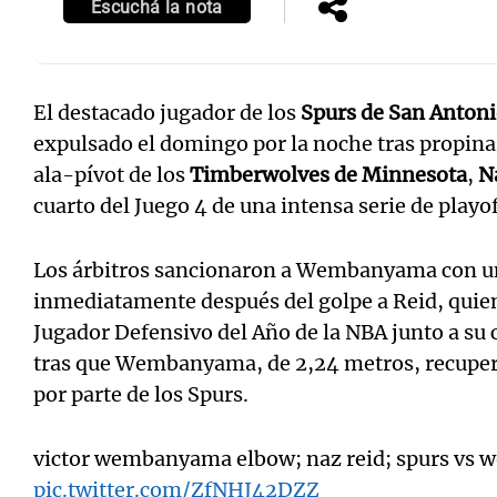
Escuchá la nota
El destacado jugador de los
Spurs de San Anton
expulsado el domingo por la noche tras propinar
ala-pívot de los
Timberwolves de Minnesota
,
N
cuarto del Juego 4 de una intensa serie de playof
Los árbitros sancionaron a Wembanyama con un
inmediatamente después del golpe a Reid, quie
Jugador Defensivo del Año de la NBA junto a s
tras que Wembanyama, de 2,24 metros, recuperar
por parte de los Spurs.
victor wembanyama elbow; naz reid; spurs vs w
pic.twitter.com/ZfNHJ42DZZ