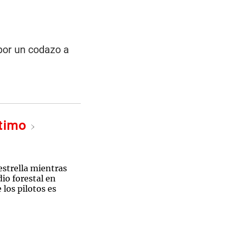
por un codazo a
ltimo
estrella mientras
io forestal en
 los pilotos es