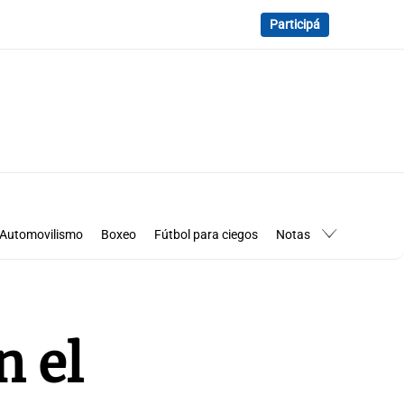
Participá
Automovilismo
Boxeo
Fútbol para ciegos
Notas
essimanía
Los Pumas en Córdoba
 el