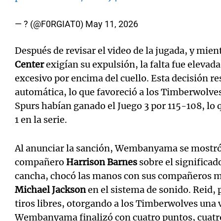
— ? (@F0RGIAT0)
May 11, 2026
Después de revisar el video de la jugada, y mien
Center
exigían su expulsión, la falta fue elevad
excesivo por encima del cuello. Esta decisión r
automática, lo que favoreció a los Timberwolves
Spurs habían ganado el Juego 3 por 115-108, lo 
1 en la serie.
Al anunciar la sanción, Wembanyama se mostró 
compañero
Harrison Barnes
sobre el significado
cancha, chocó las manos con sus compañeros mi
Michael Jackson
en el sistema de sonido. Reid, 
tiros libres, otorgando a los Timberwolves una v
Wembanyama finalizó con cuatro puntos, cuatro r