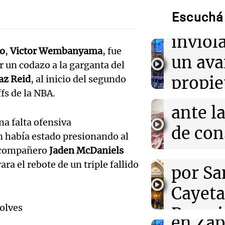
sanción
Thiago Medina 
acusaciones de
Escuchá 
de
parte de su pri
inviol
Audio.
io
,
Victor Wembanyama
, fue
18:04
Tecnología
un ava
La administrac
 un codazo a la garganta del
Promo
casi 4 mil mill
propie
az Reid
, al inicio del segundo
proyectos eólic
cortes
fs de la NBA.
inquil
ante l
18:03
Tecnología
Último día par
Argent
a falta ofensiva
$400 de descue
Audio.
de co
para TechCrunc
n había estado presionando al
Panorama F
movili
carne 
u compañero
Jaden McDaniels
Episodios
Audio.
18:00
Sociedad
a el rebote de un triple fallido
por Sa
por pr
Incendio en un 
regist
de Cristina Kir
Cayet
Viva la Radi
vecinos y hubo
inusua
Episodios
Audio.
olves
Rosari
en Zap