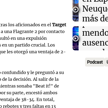
Contro
Viva la Radi
Neuqu
Episodios
en el
más de
peron
tras los aficionados en el
Target
camio
Audio.
mendo
a a una Flagrante 2 por contacto
varado
esultó en una expulsión
Bounib
ausenc
 en un partido crucial. Los
Panorama F
de Vil
senad
Episodios
que les otorgó una ventaja de 2-
necesi
embar
Podcast
Audio.
traspl
votaci
confundido y le preguntó a su
celebr
 de la decisión. Al salir de la
médul
Panorama F
Audio.
Cayet
Episodios
entras sonaba "Beat it!" de
Estado
Intern
por su parte, encestó ambos
Córdo
Panorama F
entaja de 38-34. En total,
Audio.
de la 
pidien
Episodios
ebotes y tres faltas en 13