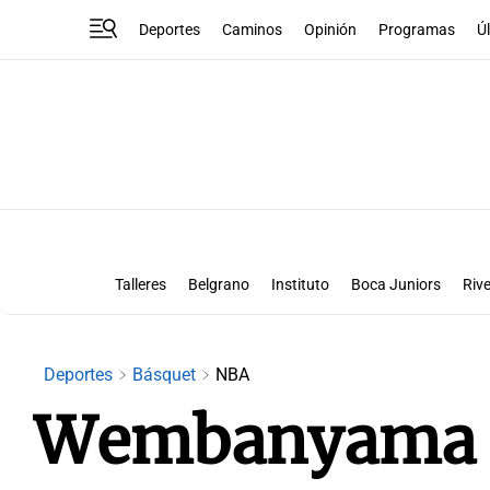
Deportes
Caminos
Opinión
Programas
Ú
Talleres
Belgrano
Instituto
Boca Juniors
Rive
Liga Superclásico
Te vi en la canch
Deportes
Básquet
NBA
Wembanyama fu