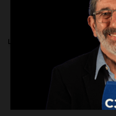
Temas
NBA
Wembanyama
Spurs
Timberwolves
playo
Lo más visto
Radioinforme 3
Terrible choque en
Córdoba: murió una
bombera cerca del
Mercado de Abasto