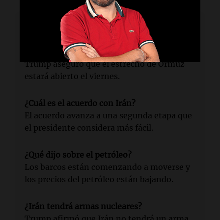
Lectura rápida
¿Qué anunció Trump?
Trump aseguró que el estrecho de Ormuz
estará abierto el viernes.
¿Cuál es el acuerdo con Irán?
El acuerdo avanza a una segunda etapa que
el presidente considera más fácil.
¿Qué dijo sobre el petróleo?
Los barcos están comenzando a moverse y
los precios del petróleo están bajando.
¿Irán tendrá armas nucleares?
Trump afirmó que Irán no tendrá un arma