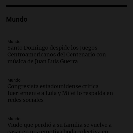
hacerle preguntas y nunca regresó"
Una mañana para todos
Episodios
Mundo
Audio.
Voluntarios limpiaron 9.000
metros del río Suquía y retiraron hasta
800 kilos de basura por jornada
Mundo
Santo Domingo despide los Juegos
Una mañana para todos
Centroamericanos del Centenario con
Episodios
música de Juan Luis Guerra
Audio.
La historia de la servilleta que
firmó Jorge Messi para el primer
contrato de Leo con Barcelona
Mundo
Una mañana para todos
Congresista estadounidense critica
Episodios
fuertemente a Lula y Milei lo respalda en
redes sociales
Audio.
Joan Gaspart: "Sin Jorge, no sé si
Messi hubiera llegado adonde llegó"
Una mañana para todos
Mundo
Episodios
Viudo que perdió a su familia se vuelve a
casar en una emotiva boda colectiva en