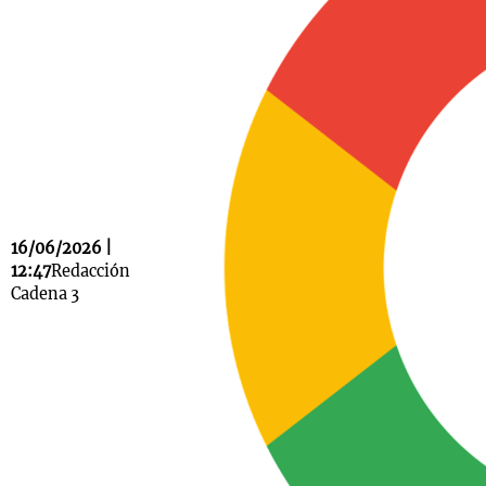
Notas
s
Notas
La Sole en
ial
Mundial 2026
Cadena 3
16/06/2026 |
12:47
Redacción
Cadena 3