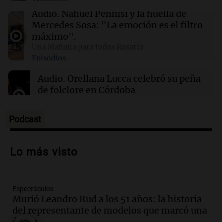
22:03
Tecnología
El nuevo centro de datos de Amazon en Texas
Audio.
Nahuel Pennisi y la huella de
podría ser el mayor contaminador climático
Mercedes Sosa: "La emoción es el filtro
de EE.UU.
máximo".
Una Mañana para todos Rosario
Episodios
21:32
Ciencia
Científicos descubren diminutos remolinos de
Audio.
Orellana Lucca celebró su peña
plasma en la superficie del Sol
de folclore en Córdoba
Tarde y Media
Episodios
Podcast
Audio.
Trágico accidente en Mendoza:
un muerto y varios heridos tras caída de
Lo más visto
vehículos desde un puente
Panorama Federal
Episodios
Espectáculos
Audio.
Tragedia en Mendoza: un muerto
Murió Leandro Rud a los 51 años: la historia
y cinco heridos tras caer dos autos desde
del representante de modelos que marcó una
un puente
época