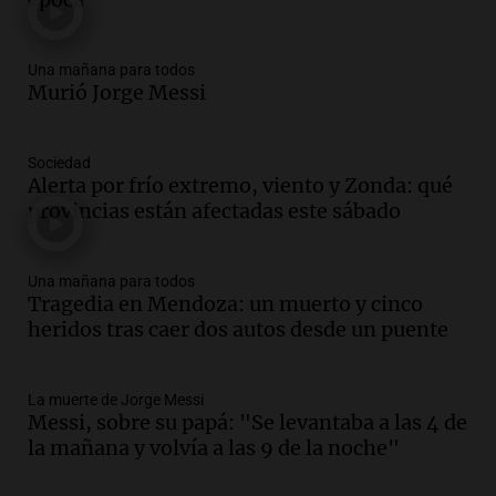
Una mañana para todos
Episodios
Audio.
Messi llegará esta noche a
Una mañana para todos
Rosario para acompañar a su familia
Murió Jorge Messi
tras la muerte de su papá
Una mañana para todos
Sociedad
Episodios
Alerta por frío extremo, viento y Zonda: qué
Audio.
Ley de Propiedad Privada: el revés
provincias están afectadas este sábado
en el Congreso expuso una debilidad
comunicacional del Gobierno
Una mañana para todos
Una mañana para todos
Episodios
Tragedia en Mendoza: un muerto y cinco
heridos tras caer dos autos desde un puente
Audio.
Casabindo se prepara para una
celebración única: 30.000 turistas y el
tradicional Toreo de la Vincha
La muerte de Jorge Messi
Una mañana para todos
Messi, sobre su papá: "Se levantaba a las 4 de
Episodios
la mañana y volvía a las 9 de la noche"
Audio.
Borges, abogada de Pourrain:
"Tres hombres se lo llevaron para