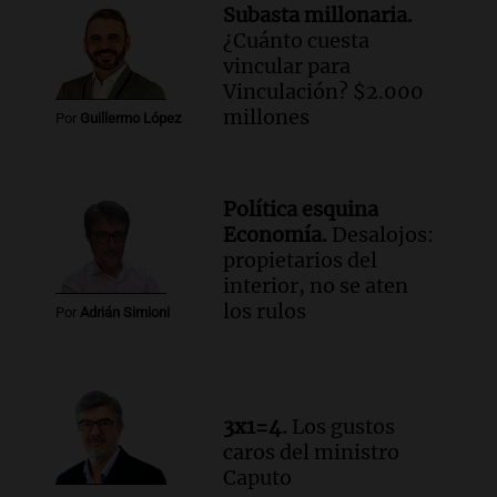
Subasta millonaria.
Audio.
Mateo, a los 25 años, lucha
¿Cuánto cuesta
contra el tiempo: necesita un trasplante
vincular para
para poder seguir viviend
Vinculación? $2.000
Una mañana para todos
millones
Por
Guillermo López
Episodios
Audio.
Estiman que la inflación nacional
de julio será menor al 2,9% registrado
Política esquina
en CABA
Economía.
Desalojos:
Una mañana para todos
propietarios del
Episodios
interior, no se aten
Audio.
Altas Cumbres: rescataron a una
los rulos
Por
Adrián Simioni
cabra que llevaba ocho días atrapada en
un precipicio
Una mañana para todos
Episodios
3x1=4.
Los gustos
Audio.
Chile planteó mejorar la
caros del ministro
conectividad fronteriza, aérea y digital
Caputo
con Jujuy