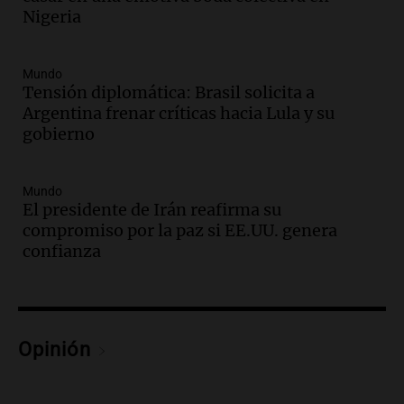
Audio.
El orgullo y el sueño argentino de
Nigeria
Jorge Messi en una entrevista con Rony
Vargas en 2007
Una mañana para todos
Mundo
Episodios
Tensión diplomática: Brasil solicita a
Audio.
El abuelo de Agostina Vega, tras
Argentina frenar críticas hacia Lula y su
las nuevas detenciones: "En esa casa
gobierno
todos tenían algo que ver"
Una mañana para todos
Mundo
Episodios
El presidente de Irán reafirma su
Audio.
Una nutricionista derribó el mito
compromiso por la paz si EE.UU. genera
del desayuno ideal: qué alimentos
confianza
conviene priorizar
Una mañana para todos
Episodios
Audio.
Murió Jorge Messi
Opinión
Una mañana para todos
Episodios