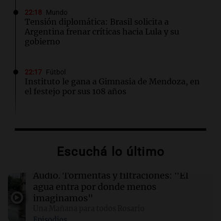
22:18
Mundo
Tensión diplomática: Brasil solicita a
Argentina frenar críticas hacia Lula y su
gobierno
22:17
Fútbol
Instituto le gana a Gimnasia de Mendoza, en
el festejo por sus 108 años
22:15
Sociedad
Quiniela turista: conocé los números
ganadores de hoy sábado 8 de agosto.
Escuchá lo último
22:10
Deportes Rosario
Audio.
Tormentas y filtraciones: "El
Newell's visita este domingo a Defensa y
agua entra por donde menos
Justicia para volver al triunfo
imaginamos"
Una Mañana para todos Rosario
Episodios