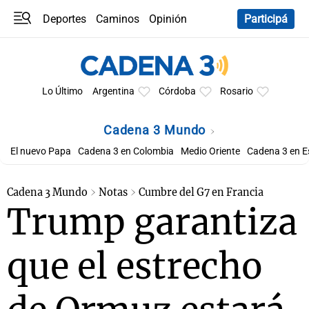
Deportes
Caminos
Opinión
Participá
Programas
Últimas coberturas
Últimas 24 h
En YouTube
Clima
Horóscopo
Lo Último
Argentina
Córdoba
Rosario
Cadena 3 Mundo
El nuevo Papa
Cadena 3 en Colombia
Medio Oriente
Cadena 3 en 
Cadena 3 Mundo
Notas
Cumbre del G7 en Francia
Trump garantiza
que el estrecho