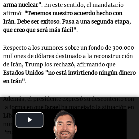
arma nuclear"
. En este sentido, el mandatario
afirmó:
"Tenemos nuestro acuerdo hecho con
Irán. Debe ser exitoso. Pasa a una segunda etapa,
que creo que será más fácil"
.
Respecto a los rumores sobre un fondo de 300.000
millones de dólares destinado a la reconstrucción
de Irán, Trump los rechazó, afirmando que
Estados Unidos "no está invirtiendo ningún dinero
en Irán"
.
Además, el presidente expresó su descontento con
la forma en que
Israel
ha manejado la situación en
Líbano
y con
Hizbulá
, sugiriendo que el primer
Play
ministro israelí,
Benjamin Netanyahu
, debe ser
Video
"más responsable con respecto a Líbano".