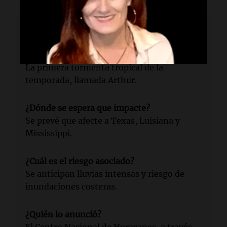
Lectura rápida
¿Qué se formó en el Atlántico?
La primera tormenta tropical de la
temporada, llamada Arthur.
¿Dónde se espera que impacte?
Se prevé que afecte a Texas, Luisiana y
Mississippi.
¿Cuál es el riesgo asociado?
Se anticipan lluvias intensas y riesgo de
inundaciones costeras.
¿Quién lo anunció?
El Centro Nacional de Huracanes, a través