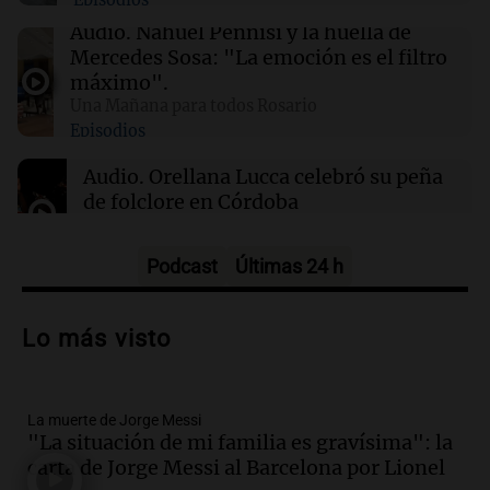
Episodios
01:31
Ciencia
Audio.
Nahuel Pennisi y la huella de
Reducir alimentos dulces no disminuye
Mercedes Sosa: "La emoción es el filtro
antojos ni mejora la salud, según estudio
máximo".
Una Mañana para todos Rosario
Episodios
01:29
Mundo
El lago Mead alcanza su nivel más bajo en 90
Audio.
Orellana Lucca celebró su peña
años, evidenciando la crisis hídrica en EE.UU.
de folclore en Córdoba
Tarde y Media
Episodios
Podcast
Últimas 24 h
Audio.
Trágico accidente en Mendoza:
un muerto y varios heridos tras caída de
Lo más visto
vehículos desde un puente
Panorama Federal
Episodios
La muerte de Jorge Messi
Audio.
Tragedia en Mendoza: un muerto
"La situación de mi familia es gravísima": la
y cinco heridos tras caer dos autos desde
carta de Jorge Messi al Barcelona por Lionel
un puente