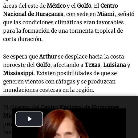
áreas del este de
México
y el
Golfo
. El
Centro
Nacional de Huracanes
, con sede en
Miami
, señaló
que las condiciones climáticas eran favorables
para la formación de una tormenta tropical de
corta duración.
Se espera que
Arthur
se desplace hacia la costa
noroeste del
Golfo
, afectando a
Texas
,
Luisiana
y
Mississippi
. Existen posibilidades de que se
generen vientos con ráfagas y se produzcan
inundaciones costeras en la región.
El director del
Centro Nacional de Huracanes
,
Michael Brennan
, advirtió que "las lluvias
Play
prolongadas podrían extender la amenaza de
Video
inundaciones hasta el fin de semana".