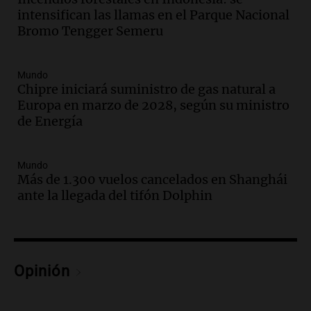
Audio.
El orgullo y el sueño argentino de
intensifican las llamas en el Parque Nacional
Jorge Messi en una entrevista con Rony
Bromo Tengger Semeru
Vargas en 2007
Una mañana para todos
Episodios
Mundo
Audio.
El abuelo de Agostina Vega, tras
Chipre iniciará suministro de gas natural a
las nuevas detenciones: "En esa casa
Europa en marzo de 2028, según su ministro
todos tenían algo que ver"
de Energía
Una mañana para todos
Episodios
Mundo
Audio.
Una nutricionista derribó el mito
Más de 1.300 vuelos cancelados en Shanghái
del desayuno ideal: qué alimentos
ante la llegada del tifón Dolphin
conviene priorizar
Una mañana para todos
Episodios
Audio.
Murió Jorge Messi
Opinión
Una mañana para todos
Episodios