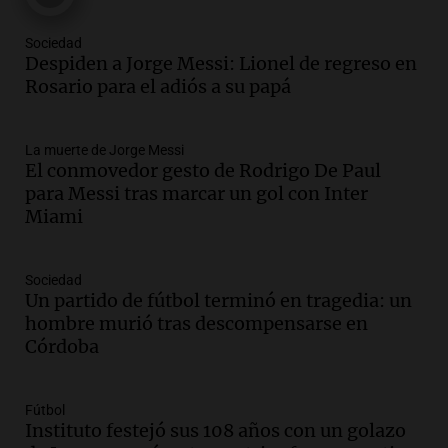
Una mañana para todos
Episodios
Sociedad
Audio.
Messi llegará esta noche a
Despiden a Jorge Messi: Lionel de regreso en
Rosario para acompañar a su familia
Rosario para el adiós a su papá
tras la muerte de su papá
Una mañana para todos
La muerte de Jorge Messi
Episodios
El conmovedor gesto de Rodrigo De Paul
Audio.
Ley de Propiedad Privada: el revés
para Messi tras marcar un gol con Inter
en el Congreso expuso una debilidad
Miami
comunicacional del Gobierno
Una mañana para todos
Episodios
Sociedad
Un partido de fútbol terminó en tragedia: un
Audio.
Casabindo se prepara para una
hombre murió tras descompensarse en
celebración única: 30.000 turistas y el
Córdoba
tradicional Toreo de la Vincha
Una mañana para todos
Episodios
Fútbol
Audio.
Borges, abogada de Pourrain:
Instituto festejó sus 108 años con un golazo
"Tres hombres se lo llevaron para