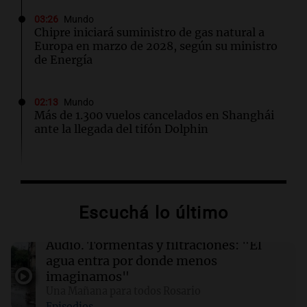
03:26
Mundo
Chipre iniciará suministro de gas natural a
Europa en marzo de 2028, según su ministro
de Energía
02:13
Mundo
Más de 1.300 vuelos cancelados en Shanghái
ante la llegada del tifón Dolphin
02:03
Tecnología
Airbnb acelera el lanzamiento de funciones
gracias a la inteligencia artificial en su
Escuchá lo último
búsqueda
Audio.
Tormentas y filtraciones: "El
01:49
Mundo
agua entra por donde menos
El Pentágono solicita a la industria de defensa
imaginamos"
un aumento en la producción de armas
Una Mañana para todos Rosario