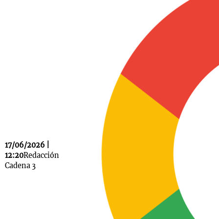
Notas
s
Notas
La Sole en
ial
Mundial 2026
Cadena 3
17/06/2026 |
12:20
Redacción
Cadena 3