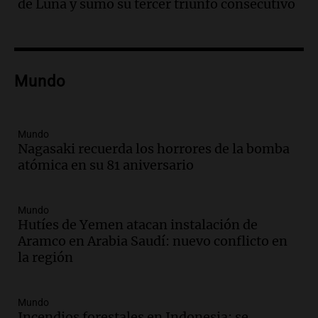
de Luna y sumó su tercer triunfo consecutivo
hacerle preguntas y nunca regresó"
Una mañana para todos
Episodios
Audio.
Voluntarios limpiaron 9.000
Mundo
metros del río Suquía y retiraron hasta
800 kilos de basura por jornada
Una mañana para todos
Episodios
Mundo
Nagasaki recuerda los horrores de la bomba
Audio.
La historia de la servilleta que
atómica en su 81 aniversario
firmó Jorge Messi para el primer
contrato de Leo con Barcelona
Una mañana para todos
Mundo
Episodios
Hutíes de Yemen atacan instalación de
Aramco en Arabia Saudí: nuevo conflicto en
Audio.
Joan Gaspart: "Sin Jorge, no sé si
la región
Messi hubiera llegado adonde llegó"
Una mañana para todos
Episodios
Mundo
Incendios forestales en Indonesia: se