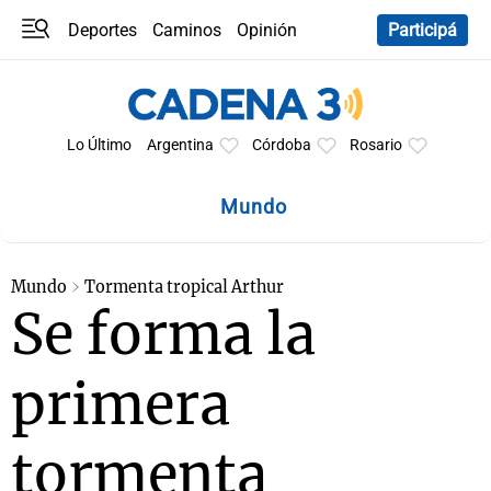
Deportes
Caminos
Opinión
Participá
Programas
Últimas coberturas
Últimas 24 h
En YouTube
Clima
Horóscopo
Lo Último
Argentina
Córdoba
Rosario
Mundo
Mundo
Tormenta tropical Arthur
Se forma la
primera
tormenta