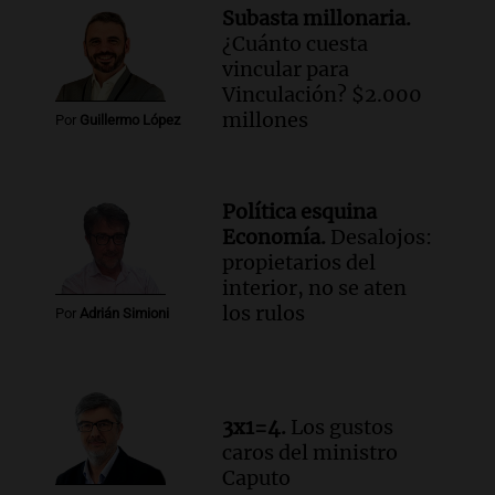
Subasta millonaria.
Audio.
Mateo, a los 25 años, lucha
¿Cuánto cuesta
contra el tiempo: necesita un trasplante
vincular para
para poder seguir viviend
Vinculación? $2.000
Una mañana para todos
millones
Por
Guillermo López
Episodios
Audio.
Estiman que la inflación nacional
de julio será menor al 2,9% registrado
Política esquina
en CABA
Economía.
Desalojos:
Una mañana para todos
propietarios del
Episodios
interior, no se aten
Audio.
Altas Cumbres: rescataron a una
los rulos
Por
Adrián Simioni
cabra que llevaba ocho días atrapada en
un precipicio
Una mañana para todos
Episodios
3x1=4.
Los gustos
Audio.
Chile planteó mejorar la
caros del ministro
conectividad fronteriza, aérea y digital
Caputo
con Jujuy