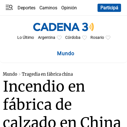
Deportes
Caminos
Opinión
Participá
Programas
Últimas coberturas
Últimas 24 h
En YouTube
Clima
Horóscopo
Lo Último
Argentina
Córdoba
Rosario
Mundo
Mundo
Tragedia en fábrica china
Incendio en
fábrica de
calzado en China