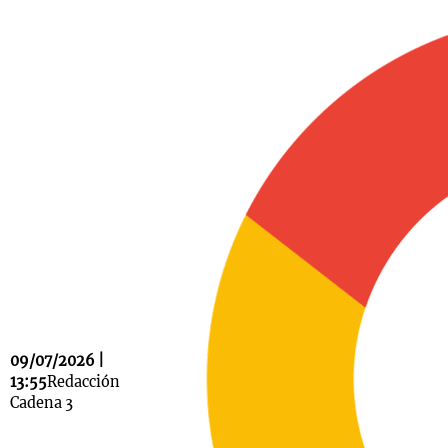
Notas
s
Notas
La Sole en
ial
Mundial 2026
Cadena 3
09/07/2026 |
13:55
Redacción
Cadena 3