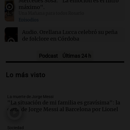
Mercedes Sosa: "La emoción es el filtro
Más de 1.300 vuelos cancelados en Shanghái
máximo".
ante la llegada del tifón Dolphin
Una Mañana para todos Rosario
Episodios
02:03
Tecnología
Audio.
Orellana Lucca celebró su peña
Airbnb acelera el lanzamiento de funciones
de folclore en Córdoba
gracias a la inteligencia artificial en su
búsqueda
Tarde y Media
Episodios
Podcast
Últimas 24 h
Audio.
Trágico accidente en Mendoza:
un muerto y varios heridos tras caída de
Lo más visto
vehículos desde un puente
Panorama Federal
Episodios
La muerte de Jorge Messi
Audio.
Tragedia en Mendoza: un muerto
"La situación de mi familia es gravísima": la
y cinco heridos tras caer dos autos desde
carta de Jorge Messi al Barcelona por Lionel
un puente
Una mañana para todos
Episodios
Sociedad