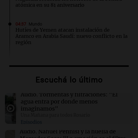
atómica en su 81 aniversario
04:37
Mundo
Hutíes de Yemen atacan instalación de
Aramco en Arabia Saudí: nuevo conflicto en la
región
04:19
Mundo
Incendios forestales en Indonesia: se
intensifican las llamas en el Parque Nacional
Escuchá lo último
Bromo Tengger Semeru
Audio.
Tormentas y filtraciones: "El
03:26
Mundo
agua entra por donde menos
Chipre iniciará suministro de gas natural a
imaginamos"
Europa en marzo de 2028, según su ministro
Una Mañana para todos Rosario
de Energía
Episodios
Audio.
Nahuel Pennisi y la huella de
02:13
Mundo