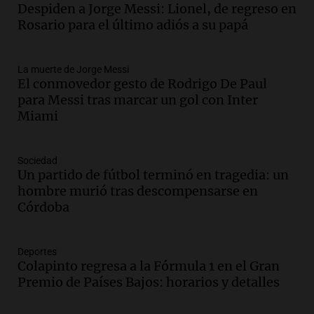
Audio.
Messi llegará esta noche a
Despiden a Jorge Messi: Lionel, de regreso en
Rosario para acompañar a su familia
Rosario para el último adiós a su papá
tras la muerte de su papá
Una mañana para todos
La muerte de Jorge Messi
Episodios
El conmovedor gesto de Rodrigo De Paul
Audio.
Ley de Propiedad Privada: el revés
para Messi tras marcar un gol con Inter
en el Congreso expuso una debilidad
Miami
comunicacional del Gobierno
Una mañana para todos
Episodios
Sociedad
Un partido de fútbol terminó en tragedia: un
Audio.
Casabindo se prepara para una
hombre murió tras descompensarse en
celebración única: 30.000 turistas y el
Córdoba
tradicional Toreo de la Vincha
Una mañana para todos
Episodios
Deportes
Audio.
Borges, abogada de Pourrain:
Colapinto regresa a la Fórmula 1 en el Gran
"Tres hombres se lo llevaron para
Premio de Países Bajos: horarios y detalles
hacerle preguntas y nunca regresó"
Una mañana para todos