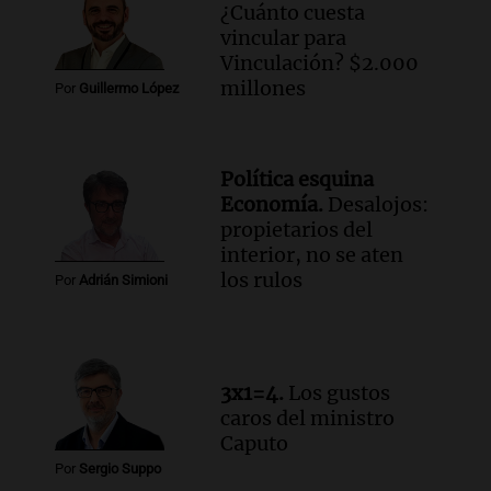
contra el tiempo: necesita un trasplante
¿Cuánto cuesta
para poder seguir viviend
vincular para
Una mañana para todos
Vinculación? $2.000
Episodios
millones
Por
Guillermo López
Audio.
Estiman que la inflación nacional
de julio será menor al 2,9% registrado
en CABA
Política esquina
Una mañana para todos
Economía.
Desalojos:
Episodios
propietarios del
Audio.
Altas Cumbres: rescataron a una
interior, no se aten
cabra que llevaba ocho días atrapada en
los rulos
Por
Adrián Simioni
un precipicio
Una mañana para todos
Episodios
Audio.
Chile planteó mejorar la
3x1=4.
Los gustos
conectividad fronteriza, aérea y digital
caros del ministro
con Jujuy
Caputo
Panorama Federal
Por
Sergio Suppo
Episodios