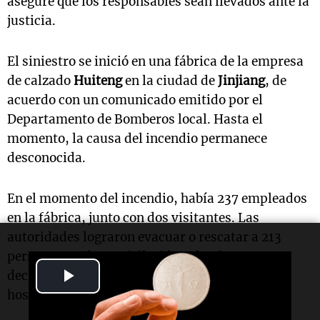
asegure que los responsables sean llevados ante la
justicia.
El siniestro se inició en una fábrica de la empresa
de calzado
Huiteng
en la ciudad de
Jinjiang
, de
acuerdo con un comunicado emitido por el
Departamento de Bomberos local. Hasta el
momento, la causa del incendio permanece
desconocida.
En el momento del incendio, había 237 empleados
en la fábrica, junto con dos visitantes. Las
autoridades lograron evacuar o rescatar a 213
personas. De los 28 fallecidos, dos fueron
Play
declarados muertos tras ser trasladados a un
hospital, informó la televisora estatal
CCTV
.
Video