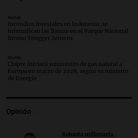
Vargas en 2007
Una mañana para todos
Episodios
Mundo
Audio.
El abuelo de Agostina Vega, tras
Incendios forestales en Indonesia: se
las nuevas detenciones: "En esa casa
intensifican las llamas en el Parque Nacional
todos tenían algo que ver"
Bromo Tengger Semeru
Una mañana para todos
Episodios
Mundo
Audio.
Una nutricionista derribó el mito
Chipre iniciará suministro de gas natural a
del desayuno ideal: qué alimentos
Europa en marzo de 2028, según su ministro
conviene priorizar
de Energía
Una mañana para todos
Episodios
Audio.
Murió Jorge Messi
Opinión
Una mañana para todos
Episodios
Audio.
Mateo, a los 25 años, lucha
Subasta millonaria.