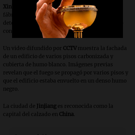
Xinhua
también indicó que el propietario de la
fábrica y otras personas responsables han sido
detenidos, y las cuentas de la empresa han sido
congeladas como parte de la investigación.
Un video difundido por
CCTV
muestra la fachada
de un edificio de varios pisos carbonizada y
cubierta de humo blanco. Imágenes previas
revelan que el fuego se propagó por varios pisos y
que el edificio estaba envuelto en un denso humo
negro.
La ciudad de
Jinjiang
es reconocida como la
capital del calzado en
China
.