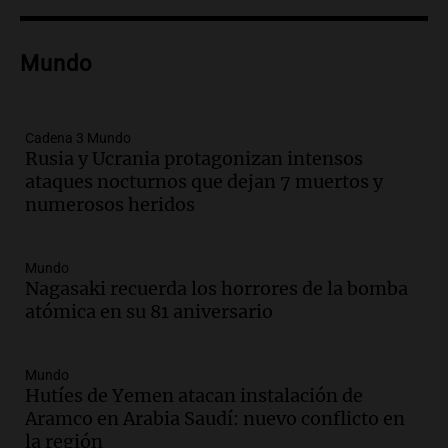
Episodios
Audio.
Voluntarios limpiaron 9.000
Mundo
metros del río Suquía y retiraron hasta
800 kilos de basura por jornada
Una mañana para todos
Episodios
Cadena 3 Mundo
Rusia y Ucrania protagonizan intensos
Audio.
La historia de la servilleta que
ataques nocturnos que dejan 7 muertos y
firmó Jorge Messi para el primer
numerosos heridos
contrato de Leo con Barcelona
Una mañana para todos
Episodios
Mundo
Nagasaki recuerda los horrores de la bomba
Audio.
Joan Gaspart: "Sin Jorge, no sé si
atómica en su 81 aniversario
Messi hubiera llegado adonde llegó"
Una mañana para todos
Episodios
Mundo
Hutíes de Yemen atacan instalación de
Audio.
El orgullo y el sueño argentino de
Aramco en Arabia Saudí: nuevo conflicto en
Jorge Messi en una entrevista con Rony
la región