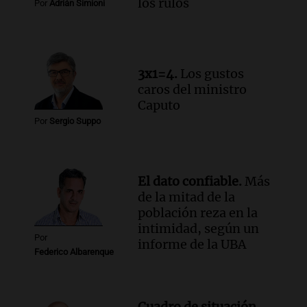
los rulos
Por
Adrián Simioni
Audio.
El abuelo de Agostina Vega, tras
las nuevas detenciones: "En esa casa
todos tenían algo que ver"
Una mañana para todos
3x1=4.
Los gustos
Episodios
caros del ministro
Audio.
Una nutricionista derribó el mito
Caputo
del desayuno ideal: qué alimentos
Por
Sergio Suppo
conviene priorizar
Una mañana para todos
Episodios
El dato confiable.
Más
de la mitad de la
población reza en la
intimidad, según un
Por
informe de la UBA
Federico Albarenque
Cuadro de situación.