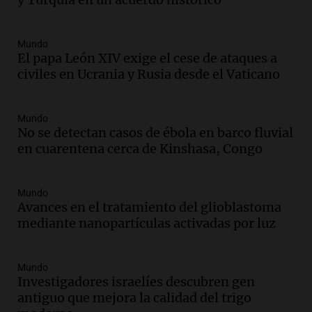
tras la muerte de su papá
Una mañana para todos
Episodios
Mundo
Audio.
Ley de Propiedad Privada: el revés
El papa León XIV exige el cese de ataques a
en el Congreso expuso una debilidad
civiles en Ucrania y Rusia desde el Vaticano
comunicacional del Gobierno
Una mañana para todos
Episodios
Mundo
No se detectan casos de ébola en barco fluvial
Audio.
Casabindo se prepara para una
en cuarentena cerca de Kinshasa, Congo
celebración única: 30.000 turistas y el
tradicional Toreo de la Vincha
Una mañana para todos
Mundo
Episodios
Avances en el tratamiento del glioblastoma
Audio.
Borges, abogada de Pourrain:
mediante nanopartículas activadas por luz
"Tres hombres se lo llevaron para
hacerle preguntas y nunca regresó"
Mundo
Una mañana para todos
Investigadores israelíes descubren gen
Episodios
antiguo que mejora la calidad del trigo
Audio.
Voluntarios limpiaron 9.000