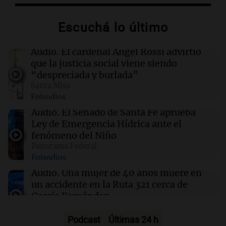
Pakistán refuerza la defensa con Arabia Saudí
y Turquía en un acuerdo histórico
Escuchá lo último
09:23
Mundo
Audio.
El cardenal Ángel Rossi advirtió
El papa León XIV exige el cese de ataques a
que la justicia social viene siendo
civiles en Ucrania y Rusia desde el Vaticano
“despreciada y burlada”
Santa Misa
Episodios
09:21
Espectáculos
Carlos Rottemberg presenta "Pasen y Lean",
Audio.
El Senado de Santa Fe aprueba
su obra sobre 50 años en el teatro argentino
Ley de Emergencia Hídrica ante el
fenómeno del Niño
Panorama Federal
09:20
Sociedad
Episodios
Un local en Dock Sud que hace reír a los chicos
a cambio de un pancho
Audio.
Una mujer de 40 años muere en
un accidente en la Ruta 321 cerca de
García Fernández
Panorama Federal
Episodios
Podcast
Últimas 24 h