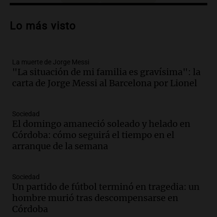
Audio.
El Tesoro Nacional captura 12
billones de pesos y genera excedente de
Lo más visto
liquidez de 4 billones
Panorama Federal
Episodios
La muerte de Jorge Messi
Audio.
La lección del Titanic y la
"La situación de mi familia es gravísima": la
humildad en tiempos de tormenta
carta de Jorge Messi al Barcelona por Lionel
según San Ignacio de Loyola
Panorama Federal
Episodios
Sociedad
Audio.
Tormentas y filtraciones: "El
El domingo amaneció soleado y helado en
agua entra por donde menos
Córdoba: cómo seguirá el tiempo en el
imaginamos"
arranque de la semana
Una Mañana para todos Rosario
Episodios
Sociedad
Audio.
Nahuel Pennisi y la huella de
Un partido de fútbol terminó en tragedia: un
Mercedes Sosa: "La emoción es el filtro
hombre murió tras descompensarse en
máximo".
Córdoba
Una Mañana para todos Rosario