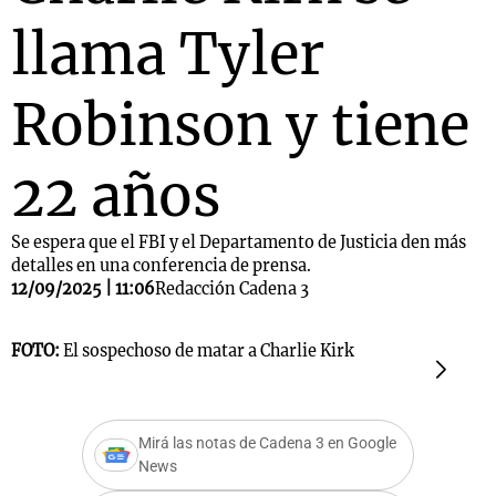
llama Tyler
Robinson y tiene
22 años
Se espera que el FBI y el Departamento de Justicia den más
detalles en una conferencia de prensa.
12/09/2025 | 11:06
Redacción Cadena 3
FOTO:
El sospechoso de matar a Charlie Kirk
F
d
Mirá las notas de Cadena 3 en Google
News