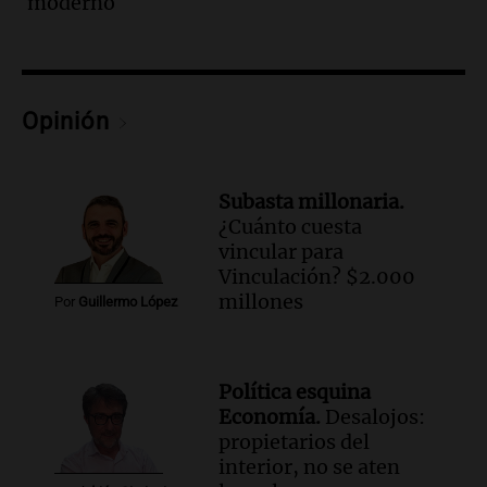
moderno
metros del río Suquía y retiraron hasta
800 kilos de basura por jornada
Una mañana para todos
Episodios
Audio.
La historia de la servilleta que
Opinión
firmó Jorge Messi para el primer
contrato de Leo con Barcelona
Una mañana para todos
Subasta millonaria.
Episodios
¿Cuánto cuesta
vincular para
Audio.
Joan Gaspart: "Sin Jorge, no sé si
Vinculación? $2.000
Messi hubiera llegado adonde llegó"
millones
Por
Guillermo López
Una mañana para todos
Episodios
Audio.
El orgullo y el sueño argentino de
Política esquina
Jorge Messi en una entrevista con Rony
Economía.
Desalojos:
Vargas en 2007
propietarios del
Una mañana para todos
interior, no se aten
Episodios