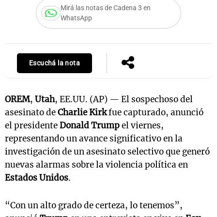
Mirá las notas de Cadena 3 en
WhatsApp
Notas
s
Notas
La Sole en
Escuchá la nota
ial
Mundial 2026
Cadena 3
OREM
,
Utah
, EE.UU. (AP) — El sospechoso del
asesinato de
Charlie Kirk
fue capturado, anunció
el presidente
Donald Trump
el viernes,
representando un avance significativo en la
investigación de un asesinato selectivo que generó
nuevas alarmas sobre la violencia política en
Estados Unidos
.
“Con un alto grado de certeza, lo tenemos”,