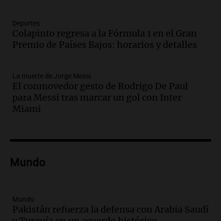
Episodios
Deportes
Audio.
Orellana Lucca celebró su peña
Colapinto regresa a la Fórmula 1 en el Gran
de folclore en Córdoba
Premio de Países Bajos: horarios y detalles
Tarde y Media
Episodios
La muerte de Jorge Messi
Audio.
Trágico accidente en Mendoza:
El conmovedor gesto de Rodrigo De Paul
un muerto y varios heridos tras caída de
para Messi tras marcar un gol con Inter
vehículos desde un puente
Miami
Panorama Federal
Episodios
Audio.
Tragedia en Mendoza: un muerto
y cinco heridos tras caer dos autos desde
Mundo
un puente
Una mañana para todos
Episodios
Audio.
Messi llegará esta noche a
Mundo
Pakistán refuerza la defensa con Arabia Saudí
Rosario para acompañar a su familia
y Turquía en un acuerdo histórico