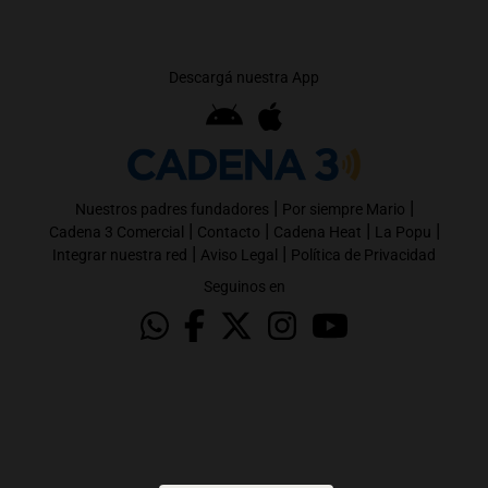
Descargá nuestra App
|
|
Nuestros padres fundadores
Por siempre Mario
|
|
|
|
Cadena 3 Comercial
Contacto
Cadena Heat
La Popu
|
|
Integrar nuestra red
Aviso Legal
Política de Privacidad
Seguinos en