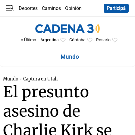
Deportes
Caminos
Opinión
Participá
Programas
Últimas coberturas
Últimas 24 h
En YouTube
Clima
Horóscopo
Lo Último
Argentina
Córdoba
Rosario
Mundo
Mundo
Captura en Utah
El presunto
asesino de
Charlie Kirk se