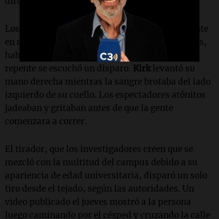
difundieron en las redes sociales.
Los videos mostraron a
Kirk
, quien fue influyente
en movilizar a los jóvenes votantes republicanos,
hablando con micrófono en mano cuando de
repente se escuchó un disparo.
Kirk
levantó su
mano derecha mientras la sangre brotaba del lado
izquierdo de su cuello. Los espectadores atónitos
jadeaban y gritaban antes de que la gente
comenzara a correr.
El tirador, que los investigadores creen que se
mezcló con la multitud del campus debido a su
apariencia de edad universitaria, disparó un solo
tiro desde el tejado, según las autoridades. Un
video publicado el jueves mostró a la persona
luego caminando por el césped y cruzando la calle