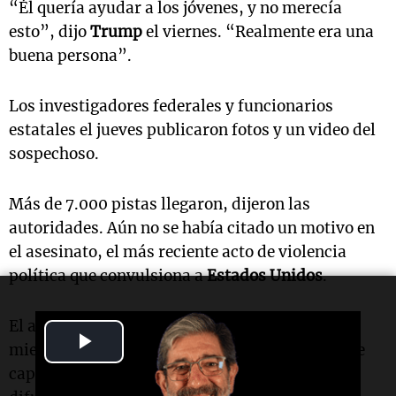
“Él quería ayudar a los jóvenes, y no merecía
esto”, dijo
Trump
el viernes. “Realmente era una
buena persona”.
Los investigadores federales y funcionarios
estatales el jueves publicaron fotos y un video del
sospechoso.
Más de 7.000 pistas llegaron, dijeron las
autoridades. Aún no se había citado un motivo en
el asesinato, el más reciente acto de violencia
política que convulsiona a
Estados Unidos
.
El ataque, llevado a cabo a plena luz del día
Play
mientras
Kirk
hablaba sobre temas sociales, fue
capturado en videos espeluznantes que se
Video