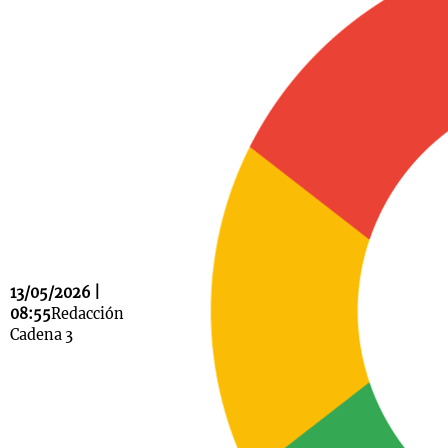
Notas
s
Notas
La Sole en
ial
Mundial 2026
Cadena 3
13/05/2026 |
08:55
Redacción
Cadena 3