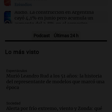
Tratamientos para el sobrepeso: más
Episodios
accesibles y con menos mitos en Argentina
Audio.
La construcción en Argentina
cayó 4,1% en junio pero acumula un
aumento del 2,8% en el semestre
Panorama Federal
Episodios
Podcast
Últimas 24 h
Audio.
La inflación en Buenos Aires se
acelera con un 2,9% en julio, según
Lo más visto
datos preliminares
Panorama Federal
Episodios
Espectáculos
Audio.
La justicia niega pedido de
Murió Leandro Rud a los 51 años: la historia
Facundo Moyano para levantar
del representante de modelos que marcó una
perimetral sobre Candela Arizaga
época
Panorama Federal
Episodios
Audio.
La inflación en Buenos Aires se
Sociedad
acelera al 2,9% en julio y anticipa datos
Alerta por frío extremo, viento y Zonda: qué