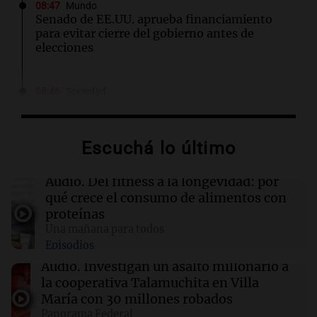
08:47
Mundo
Senado de EE.UU. aprueba financiamiento
para evitar cierre del gobierno antes de
elecciones
08:46
Sociedad
Rosario amaneció con 4,9°C y se espera una
máxima de 14°C
Escuchá lo último
08:45
Mundo
Cierra el caso de la jueza Afiuni en Venezuela y
Audio.
Del fitness a la longevidad: por
se restituye su libertad plena
qué crece el consumo de alimentos con
proteínas
Una mañana para todos
08:34
Sociedad
Episodios
Un politólogo brasileño afirmó que Hezbolá
opera en la Triple Frontera
Audio.
Investigan un asalto millonario a
la cooperativa Talamuchita en Villa
María con 30 millones robados
08:30
Sociedad
Panorama Federal