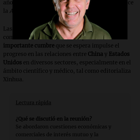
años, según un informe de Xinhua, que reproduce
la
Agencia Noticias Argentinas
.
Las consultas sobre asuntos económicos y
comerciales se consideran un preludio a una
importante cumbre
que se espera impulse el
progreso en las relaciones entre
China
y
Estados
Unidos
en diversos sectores, especialmente en el
ámbito científico y médico, tal como editorializa
Xinhua.
Lectura rápida
¿Qué se discutió en la reunión?
Se abordaron cuestiones económicas y
comerciales de interés mutuo y la