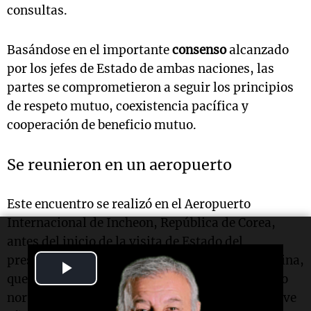
consultas.
Basándose en el importante
consenso
alcanzado
por los jefes de Estado de ambas naciones, las
partes se comprometieron a seguir los principios
de respeto mutuo, coexistencia pacífica y
cooperación de beneficio mutuo.
Se reunieron en un aeropuerto
Este encuentro se realizó en el Aeropuerto
Internacional de Incheon, República de Corea,
antes del inicio de la visita de Estado del
presidente estadounidense
Donald Trump
a China,
Play
que marcará la primera visita de un mandatario
Video
norteamericano a la nación asiática en casi nueve