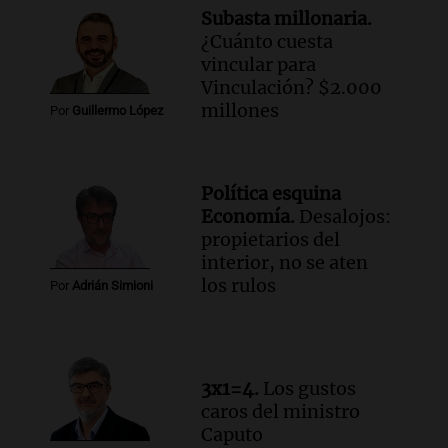
Buen día, Argentina
Subasta millonaria.
Episodios
¿Cuánto cuesta
Audio.
Jugueterías en transformación:
vincular para
crece la venta online y cae el
Vinculación? $2.000
movimiento en los locales
millones
Por
Guillermo López
Buen día, Argentina
Episodios
Audio.
Por qué nos cuesta decir que no y
Política esquina
qué consecuencias tiene ceder siempre
Economía.
Desalojos:
Buen día, Argentina
propietarios del
Episodios
interior, no se aten
los rulos
Por
Adrián Simioni
Audio.
El alfajor argentino busca a sus
nuevos campeones en una competencia
nacional
Buen día, Argentina
3x1=4.
Los gustos
Episodios
caros del ministro
Caputo