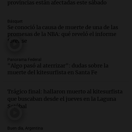
oficiales
provincias están afectadas este sábado
Panorama Federal
Episodios
Básquet
Audio.
San Miguel de Tucumán: 433
Se conoció la causa de muerte de una de las
luminarias públicas destruidas en 14
promesas de la NBA: qué reveló el informe
meses por vandalismo y robos
forense
Panorama Federal
Episodios
Audio.
San Miguel de Tucumán:
Panorama Federal
vandalismo destruye 433 luminarias
"Algo pasó al aterrizar": dudas sobre la
públicas en 14 meses y afecta la
muerte del kitesurfista en Santa Fe
seguridad
Panorama Federal
Episodios
Trágico final: hallaron muerto al kitesurfista
Audio.
Secuestran 28 bultos de
que buscaban desde el jueves en la Laguna
mercadería extranjera en control
Setúbal
fronterizo en Tucumán
Panorama Federal
Episodios
Buen día, Argentina
Audio.
Mujer de 92 años fallece