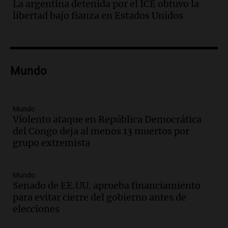
La argentina detenida por el ICE obtuvo la
mientras esperaba cobrar su jubilación
libertad bajo fianza en Estados Unidos
en San Luis
Panorama Federal
Episodios
Audio.
Detienen a Sergio Fárez por
abuso sexual: juicio programado para
Mundo
diciembre de 2025
Panorama Federal
Episodios
Mundo
Audio.
Familiares de Lautaro Britos
Violento ataque en República Democrática
convocan marcha por justicia tras su
del Congo deja al menos 13 muertos por
trágica muerte en Villa Mercedes
grupo extremista
Panorama Federal
Episodios
Mundo
Audio.
Reparaciones en acueducto
Senado de EE.UU. aprueba financiamiento
Novalí finalizan y se normaliza el
para evitar cierre del gobierno antes de
suministro de agua en San Luis
elecciones
Panorama Federal
Episodios