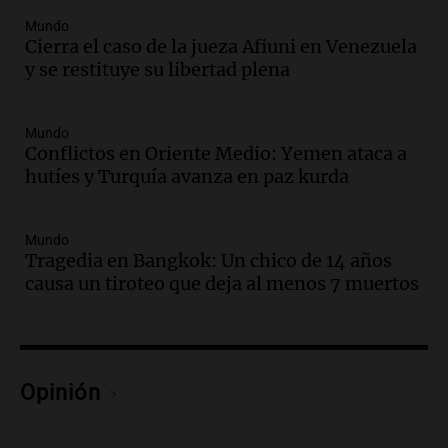
Audio.
Docentes de Jujuy enfrentan
Mundo
Cierra el caso de la jueza Afiuni en Venezuela
descuentos de salarios de hasta 700.000
y se restituye su libertad plena
pesos, denuncia sindicato
Panorama Federal
Episodios
Mundo
Audio.
Brutal asalto en Concepción:
Conflictos en Oriente Medio: Yemen ataca a
anciano de 88 años golpeado para
hutíes y Turquía avanza en paz kurda
robarle un millón de pesos
Panorama Federal
Episodios
Mundo
Tragedia en Bangkok: Un chico de 14 años
Audio.
Rechazaron el pedido de Facundo
causa un tiroteo que deja al menos 7 muertos
Moyano para levantar la perimetral
sobre Candela Arizaga
Panorama Federal
Episodios
Audio.
Iliana Lick, la argentina detenida
Opinión
por el ICE, obtuvo la libertad bajo fianza
en Estados Unidos