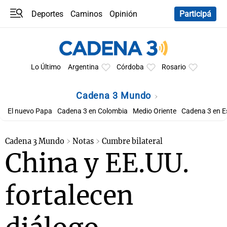
Deportes
Caminos
Opinión
Participá
Programas
Últimas coberturas
Últimas 24 h
En YouTube
Clima
Horóscopo
Lo Último
Argentina
Córdoba
Rosario
Cadena 3 Mundo
El nuevo Papa
Cadena 3 en Colombia
Medio Oriente
Cadena 3 en 
Cadena 3 Mundo
Notas
Cumbre bilateral
China y EE.UU.
fortalecen