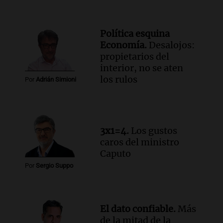
Episodios
Audio.
Mateo, a los 25 años, lucha
Política esquina
contra el tiempo: necesita un trasplante
Economía.
Desalojos:
para poder seguir viviend
propietarios del
interior, no se aten
Una mañana para todos
los rulos
Episodios
Por
Adrián Simioni
Audio.
Estiman que la inflación nacional
de julio será menor al 2,9% registrado
en CABA
Una mañana para todos
3x1=4.
Los gustos
Episodios
caros del ministro
Audio.
Altas Cumbres: rescataron a una
Caputo
cabra que llevaba ocho días atrapada en
Por
Sergio Suppo
un precipicio
Una mañana para todos
Episodios
El dato confiable.
Más
Audio.
Chile planteó mejorar la
de la mitad de la