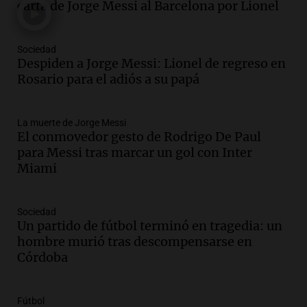
carta de Jorge Messi al Barcelona por Lionel
un puente
Una mañana para todos
Episodios
Sociedad
Audio.
Messi llegará esta noche a
Despiden a Jorge Messi: Lionel de regreso en
Rosario para acompañar a su familia
Rosario para el adiós a su papá
tras la muerte de su papá
Una mañana para todos
La muerte de Jorge Messi
Episodios
El conmovedor gesto de Rodrigo De Paul
Audio.
Ley de Propiedad Privada: el revés
para Messi tras marcar un gol con Inter
en el Congreso expuso una debilidad
Miami
comunicacional del Gobierno
Una mañana para todos
Episodios
Sociedad
Un partido de fútbol terminó en tragedia: un
Audio.
Casabindo se prepara para una
hombre murió tras descompensarse en
celebración única: 30.000 turistas y el
Córdoba
tradicional Toreo de la Vincha
Una mañana para todos
Episodios
Fútbol