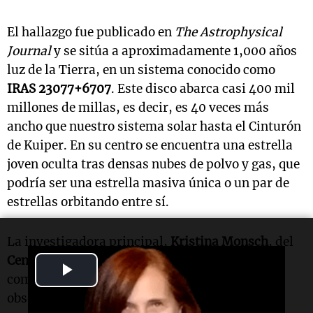
El hallazgo fue publicado en
The Astrophysical
Journal
y se sitúa a aproximadamente 1,000 años
luz de la Tierra, en un sistema conocido como
IRAS 23077+6707
. Este disco abarca casi 400 mil
millones de millas, es decir, es 40 veces más
ancho que nuestro sistema solar hasta el Cinturón
de Kuiper. En su centro se encuentra una estrella
joven oculta tras densas nubes de polvo y gas, que
podría ser una estrella masiva única o un par de
estrellas orbitando entre sí.
La investigadora principal,
Kristina Monsch
, del
Centro de Astrofísica | Harvard & Smithsonian
,
Play
comentó: "El nivel de detalle que estamos
Video
observando es raro en la imagen de discos