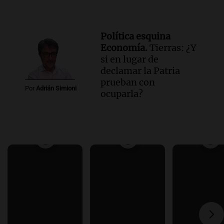
Política esquina
Economía.
Tierras: ¿Y
si en lugar de
declamar la Patria
prueban con
Por
Adrián Simioni
ocuparla?