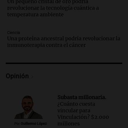
Un pequeño cristal de oro podría
revolucionar la tecnología cuántica a
Audio.
El orgullo y el sueño argentino de
temperatura ambiente
Jorge Messi en una entrevista con Rony
Vargas en 2007
Una mañana para todos
Ciencia
Episodios
Una proteína ancestral podría revolucionar la
Audio.
El abuelo de Agostina Vega, tras
inmunoterapia contra el cáncer
las nuevas detenciones: "En esa casa
todos tenían algo que ver"
Una mañana para todos
Episodios
Opinión
Audio.
Una nutricionista derribó el mito
del desayuno ideal: qué alimentos
conviene priorizar
Subasta millonaria.
Una mañana para todos
¿Cuánto cuesta
Episodios
vincular para
Vinculación? $2.000
Audio.
Murió Jorge Messi
millones
Por
Guillermo López
Una mañana para todos