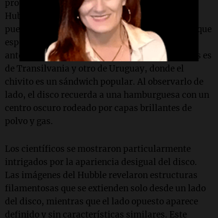
protoplanetarios. Estas nuevas imágenes del
Hubble muestran que los nurseries planetarios
pueden ser mucho más activos y caóticos de lo que
esperábamos". El apodo del disco se debe a los
antecedentes de los investigadores: uno de ellos es
de Transilvania y otro de Uruguay, donde el
chivito es un sándwich popular. Al observarlo de
lado, el disco recuerda a una hamburguesa con un
centro oscuro rodeado por capas brillantes de
polvo y gas.
Los científicos se mostraron particularmente
intrigados por la apariencia desigual del disco.
Las imágenes del Hubble revelaron estructuras
filamentosas que se extienden solo desde un lado
del disco, mientras que el lado opuesto aparece
definido y sin características similares. Este