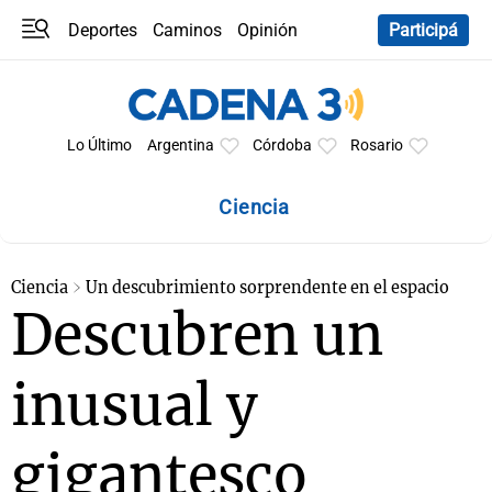
Deportes
Caminos
Opinión
Participá
Programas
Últimas coberturas
Últimas 24 h
En YouTube
Clima
Horóscopo
Lo Último
Argentina
Córdoba
Rosario
Ciencia
Ciencia
Un descubrimiento sorprendente en el espacio
Descubren un
inusual y
gigantesco