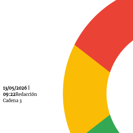
Notas
s
Notas
La Sole en
ial
Mundial 2026
Cadena 3
13/05/2026 |
09:22
Redacción
Cadena 3