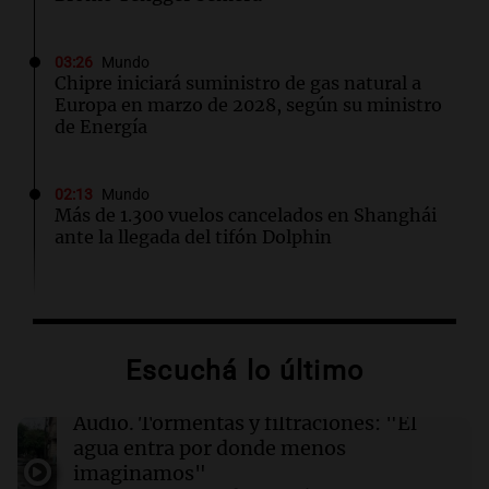
03:26
Mundo
Chipre iniciará suministro de gas natural a
Europa en marzo de 2028, según su ministro
de Energía
02:13
Mundo
Más de 1.300 vuelos cancelados en Shanghái
ante la llegada del tifón Dolphin
02:03
Tecnología
Airbnb acelera el lanzamiento de funciones
gracias a la inteligencia artificial en su
Escuchá lo último
búsqueda
Audio.
Tormentas y filtraciones: "El
01:49
Mundo
agua entra por donde menos
El Pentágono solicita a la industria de defensa
imaginamos"
un aumento en la producción de armas