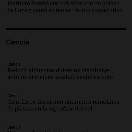
Audio.
Borges, abogada de Pourrain:
Instituto festejó sus 108 años con un golazo
"Tres hombres se lo llevaron para
de Luna y sumó su tercer triunfo consecutivo
hacerle preguntas y nunca regresó"
Una mañana para todos
Episodios
Audio.
Voluntarios limpiaron 9.000
Ciencia
metros del río Suquía y retiraron hasta
800 kilos de basura por jornada
Una mañana para todos
Episodios
Ciencia
Reducir alimentos dulces no disminuye
Audio.
La historia de la servilleta que
antojos ni mejora la salud, según estudio
firmó Jorge Messi para el primer
contrato de Leo con Barcelona
Una mañana para todos
Ciencia
Episodios
Científicos descubren diminutos remolinos
de plasma en la superficie del Sol
Audio.
Joan Gaspart: "Sin Jorge, no sé si
Messi hubiera llegado adonde llegó"
Una mañana para todos
Ciencia
Episodios