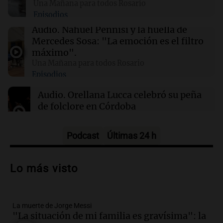
Una Mañana para todos Rosario
Episodios
01:31
Ciencia
Audio.
Nahuel Pennisi y la huella de
Reducir alimentos dulces no disminuye
Mercedes Sosa: "La emoción es el filtro
antojos ni mejora la salud, según estudio
máximo".
Una Mañana para todos Rosario
Episodios
01:29
Mundo
El lago Mead alcanza su nivel más bajo en 90
Audio.
Orellana Lucca celebró su peña
años, evidenciando la crisis hídrica en EE.UU.
de folclore en Córdoba
Tarde y Media
Episodios
Podcast
Últimas 24 h
Audio.
Trágico accidente en Mendoza:
un muerto y varios heridos tras caída de
Lo más visto
vehículos desde un puente
Panorama Federal
Episodios
La muerte de Jorge Messi
Audio.
Tragedia en Mendoza: un muerto
"La situación de mi familia es gravísima": la
y cinco heridos tras caer dos autos desde