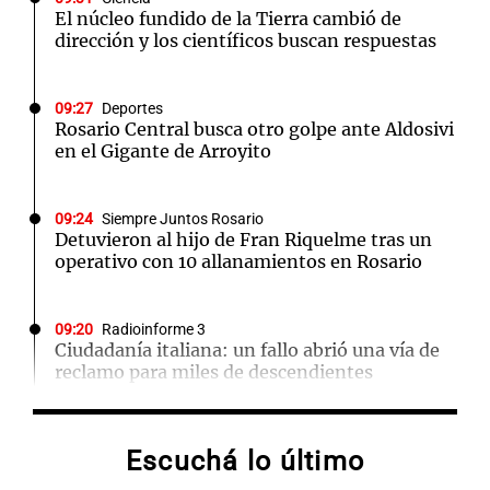
El núcleo fundido de la Tierra cambió de
dirección y los científicos buscan respuestas
09:27
Deportes
Rosario Central busca otro golpe ante Aldosivi
en el Gigante de Arroyito
09:24
Siempre Juntos Rosario
Detuvieron al hijo de Fran Riquelme tras un
operativo con 10 allanamientos en Rosario
09:20
Radioinforme 3
Ciudadanía italiana: un fallo abrió una vía de
reclamo para miles de descendientes
09:05
Libros
Escuchá lo último
La búsqueda del amor y la libertad en "La
necesidad de amar"