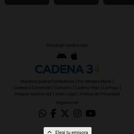
Descargá nuestra App
|
|
Nuestros padres fundadores
Por siempre Mario
|
|
|
|
Cadena 3 Comercial
Contacto
Cadena Heat
La Popu
|
|
Integrar nuestra red
Aviso Legal
Política de Privacidad
Seguinos en
Elegí tu emisora