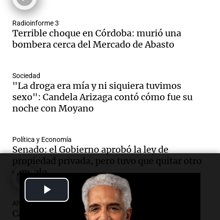
Noticias Rosario
Episodios
Radioinforme 3
Audio.
El obispo de Buenos Aires
Terrible choque en Córdoba: murió una
anticipa humilidad en el Santuario de
bombera cerca del Mercado de Abasto
San Cayetano
Panorama Federal
Episodios
Sociedad
Audio.
El obispo de Buenos Aires
"La droga era mía y ni siquiera tuvimos
anticipa su homilía en el Santuario de
sexo": Candela Arizaga contó cómo fue su
San Cayetano en Liniers
noche con Moyano
Panorama Federal
Episodios
Política y Economía
Audio.
Prisión preventiva para
Senado: el Gobierno aprobó la ley de
motociclista por intento de homicidio
propiedad privada, pero tuvo que quitar otro
en Santa Lucía, Tucumán
capítulo
Panorama Federal
Play
Episodios
Audio.
Aumento de tarifas de luz en
Ahora país
Video
Caso María Lucila Pagani: las claves que
Tucumán afecta a hogares con subas de