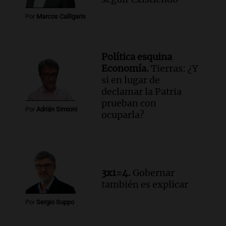
Panorama Federal
Episodios
Por
Marcos Calligaris
Audio.
Violento robo en peluquería de
Córdoba: delincuentes escapados con
dinero y objetos de valor
Política esquina
Panorama Federal
Economía.
Tierras: ¿Y
Episodios
si en lugar de
declamar la Patria
prueban con
Por
Adrián Simioni
ocuparla?
3x1=4.
Gobernar
también es explicar
Por
Sergio Suppo