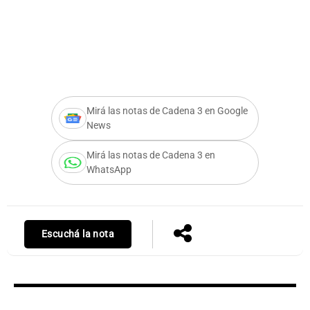
Notas
s
Notas
La Sole en
ial
Mundial 2026
Cadena 3
Mirá las notas de Cadena 3 en Google
News
Mirá las notas de Cadena 3 en
WhatsApp
Escuchá la nota