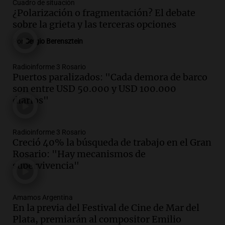
Cuadro de situación
Córdoba ganan más del doble que los
¿Polarización o fragmentación? El debate
privados, según un estudio
sobre la grieta y las terceras opciones
Noticias
Por
Sergio Berensztein
Episodios
Audio.
Cae colombiano acusado de venta
Radioinforme 3 Rosario
de droga por delivery en el microcentro
Puertos paralizados: "Cada demora de barco
y plazas de Mendoza
son entre USD 50.000 y USD 100.000
Panorama Federal
diarios"
Episodios
Audio.
Disminuyen las víctimas fatales
por accidentes de tránsito en el primer
Radioinforme 3 Rosario
semestre del 2026
Creció 40% la búsqueda de trabajo en el Gran
Rosario: "Hay mecanismos de
Panorama Federal
supervivencia"
Episodios
Audio.
Disminuyen las víctimas fatales
por accidentes de tránsito en el primer
Amamos Argentina
semestre de 2026
En la previa del Festival de Cine de Mar del
Panorama Federal
Plata, premiarán al compositor Emilio
Episodios