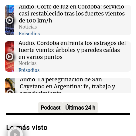
Audio.
Corte de luz en Córdoba: servicio
casi restablecido tras los fuertes vientos
09:04
Libros
de 100 km/h
Un amigo gratis: la búsqueda de la aceptación
Noticias
en la adolescencia
Episodios
Audio.
Córdoba enfrenta los estragos del
09:04
River Plate
fuerte viento: árboles y paredes caídas
River se enfrenta a Tigre en un duelo crucial
en varios puntos
para el futuro de Coudet
Noticias
Episodios
Audio.
La peregrinación de San
Cayetano en Argentina: fe, trabajo y
agradecimiento
La Mesa de Café
Episodios
Podcast
Últimas 24 h
Audio.
Detuvieron al hijo de Fran
Riquelme tras un operativo con 10
Lo más visto
allanamientos en Rosario