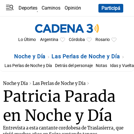
Deportes
Caminos
Opinión
Participá
Programas
Últimas coberturas
Últimas 24 h
En YouTube
Clima
Horóscopo
Lo Último
Argentina
Córdoba
Rosario
Noche y Día
Las Perlas de Noche y Día
Las Perlas de Noche y Día
Detrás del personaje
Notas
Idas y Vuelta
Noche y Día
Las Perlas de Noche y Día
Patricia Parada
en Noche y Día
Entrevista a esta cantante cordobesa de Traslasierra, que