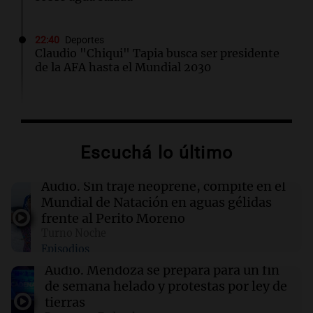
22:40
Deportes
Claudio "Chiqui" Tapia busca ser presidente
de la AFA hasta el Mundial 2030
22:15
Sociedad
Quiniela turista: conocé los números
ganadores de hoy jueves 6 de agosto.
Escuchá lo último
22:14
Viva la Radio Rosario
Audio.
Sin traje neoprene, compite en el
Kapanga celebra sus 30 años en Rosario: "Las
Mundial de Natación en aguas gélidas
canciones envejecieron bien"
frente al Perito Moreno
Turno Noche
Episodios
22:10
Amamos Argentina
Docentes italianos visitaron la ciudad de
Audio.
Mendoza se prepara para un fin
Córdoba para interiorizarse sobre los parques
de semana helado y protestas por ley de
educativos
tierras