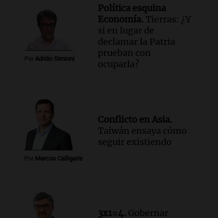
Informados al regreso
Política esquina
Episodios
Economía.
Tierras: ¿Y
si en lugar de
Audio.
Debate en el Senado y protesta
declamar la Patria
en Rosario contra la ley de Propiedad
prueban con
Privada.
Por
Adrián Simioni
ocuparla?
Viva la Radio Rosario
Episodios
Audio.
Manifestación en Rosario contra
la ley de Propiedad Privada debatida en
el Senado.
Conflicto en Asia.
Viva la Radio Rosario
Taiwán ensaya cómo
Episodios
seguir existiendo
Audio.
Luis Juez cuestionó la polémica
por la Ley de Tierras: "Construyeron un
Por
Marcos Calligaris
relato mentiroso"
Informados al regreso
Episodios
3x1=4.
Gobernar