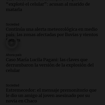
adelantó su show en Rosario.
“explotó el celular”: acusan al marido de
Viva la Radio Rosario
matarla
Episodios
Audio.
Condenan a tres años de prisión
Sociedad
en suspenso a hombre por simular robo
Continúa una alerta meteorológica en medio
de recaudación en San Luis
país: las zonas afectadas por lluvias y vientos
Panorama Federal
fuertes
Episodios
Audio.
Medicina reproductiva, entre la
ayuda por problemas de fertilidad y la
Ahora país
Caso María Lucila Pagani: las claves que
ostentación de millonarios
derrumbaron la versión de la explosión del
Amamos Argentina
celular
Episodios
Audio.
El juicio contra Oscar González
avanza con testimonios clave sobre el
Sociedad
accidente en Villa Dolores
Estremecedor: el mensaje premonitorio que
Panorama Federal
le dio un amigo al joven asesinado por su
Episodios
novia en Chaco