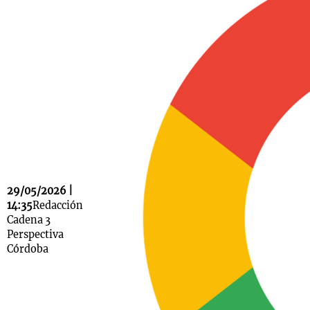
Notas
s
Notas
La Sole en
ial
Mundial 2026
Cadena 3
29/05/2026 |
14:35
Redacción
Cadena 3
Perspectiva
Córdoba