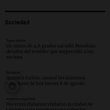
Audio.
El teatro Real da la bienvenida a
la temporada Rock Real con bandas
tributo todos los jueves
Panorama Federal
Sociedad
Episodios
Audio.
Nicolás Marotta, el cordobés de
Recoleta: “Enfrentar a Boca, sea donde
sea, va a ser lindo”
Turno Noche
Un sismo de 4,6 grados sacudió Mendoza:
La Cadena del Gol
detalles del temblor que sorprendió a los
Episodios
vecinos
Audio.
Débora Blanca, psicóloga experta
en ludopatía: “Tener el casino en la
mano es muy peligroso”
Sociedad
La Argentina, hoy
Quiniela turista: conocé los números
Episodios
ganadores de hoy jueves 6 de agosto.
Audio.
Docentes italianos visitaron la
ciudad de Córdoba para interiorizarse
Amamos Argentina
sobre los parques educativos
Docentes italianos visitaron la ciudad de
Amamos Argentina
Córdoba para interiorizarse sobre los