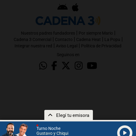
|
|
Nuestros padres fundadores
Por siempre Mario
|
|
|
|
Cadena 3 Comercial
Contacto
Cadena Heat
La Popu
|
|
Integrar nuestra red
Aviso Legal
Política de Privacidad
Seguinos en
Elegí tu emisora
Turno Noche
Gustavo y Chiqui