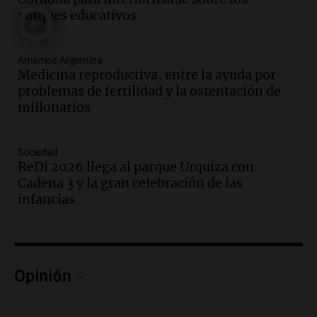
Episodios
parques educativos
Audio.
Meteorólogo alertó que El Niño
traerá más lluvias y eventos extremos
durante la primavera
Amamos Argentina
Informados al regreso
Medicina reproductiva, entre la ayuda por
Episodios
problemas de fertilidad y la ostentación de
millonarios
Audio.
Córdoba sigue trabajando para
restablecer el servicio de electricidad
tras fuertes vientos
Sociedad
Panorama Federal
ReDi 2026 llega al parque Urquiza con
Episodios
Cadena 3 y la gran celebración de las
Audio.
Según una encuesta, el 80% de
infancias
los empresarios del país cree que la
economía mejorará el próximo año
Amamos Argentina
Episodios
Opinión
Audio.
Carolina Losada: "Faltó que el
oficialismo la explique mejor" sobre la
ley de propiedad privada