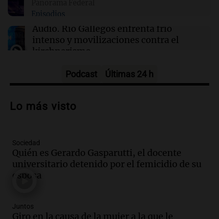
Panorama Federal
Episodios
22:05
Amamos Argentina
Medicina reproductiva, entre la ayuda por
Audio.
Río Gallegos enfrenta frío
problemas de fertilidad y la ostentación de
intenso y movilizaciones contra el
millonarios
kirchnerismo
Panorama Federal
Episodios
Podcast
Últimas 24 h
Audio.
Debate en el Senado sobre
propiedad privada y cuestionamientos a
Lo más visto
la soberanía digital en Argentina
Panorama Federal
Episodios
Sociedad
Audio.
Mendoza se prepara para un fin
Quién es Gerardo Gasparutti, el docente
de semana helado y ciudadanos
universitario detenido por el femicidio de su
marchan contra reforma de tierras
esposa
Panorama Federal
Episodios
Juntos
Audio.
El "Mono" de Kapanga
Giro en la causa de la mujer a la que le