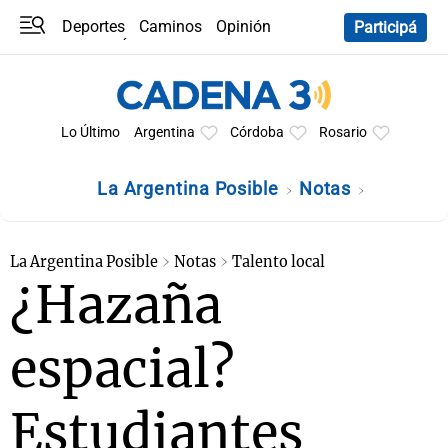
Deportes
Caminos
Opinión
Participá
Programas
Últimas coberturas
Últimas 24 h
En YouTube
Clima
Horóscopo
Lo Último
Argentina
Córdoba
Rosario
La Argentina Posible
Notas
La Argentina Posible
Notas
Talento local
¿Hazaña
espacial?
Estudiantes