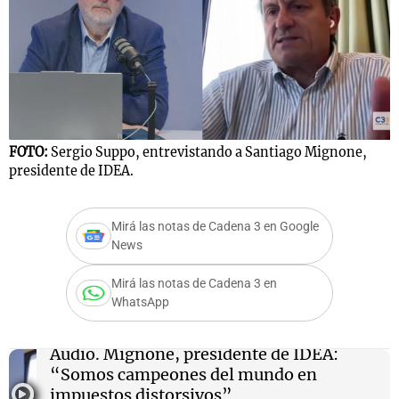
Notas
s
Notas
La Sole en
ial
Mundial 2026
Cadena 3
FOTO:
Sergio Suppo, entrevistando a Santiago Mignone,
presidente de IDEA.
Mirá las notas de Cadena 3 en Google
News
Mirá las notas de Cadena 3 en
WhatsApp
Audio.
Mignone, presidente de IDEA:
“Somos campeones del mundo en
impuestos distorsivos”