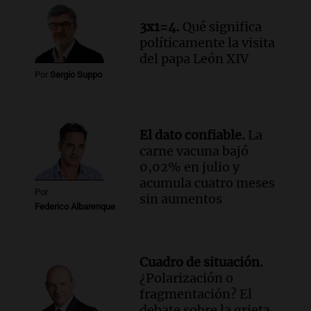
Episodios
Audio.
Monseñor Fenoy celebra la visita
3x1=4.
Qué significa
de León XIV a Argentina y reflexiona
políticamente la visita
sobre su impacto espiritual
del papa León XIV
Panorama Federal
Por
Sergio Suppo
Episodios
Audio.
El ministro de Economía de Santa
Fe relativiza el impacto del fallo sobre
El dato confiable.
La
jubilaciones en la provincia
carne vacuna bajó
Panorama Federal
0,02% en julio y
Episodios
acumula cuatro meses
Por
sin aumentos
Federico Albarenque
Cuadro de situación.
¿Polarización o
fragmentación? El
debate sobre la grieta