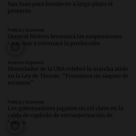
San Juan para fortalecer a largo plazo el
récords y atletas de 20 países
proyecto
Amamos Argentina
Episodios
Audio.
Conductor imputado por
Política y Economía
accidente fatal en San Luis dejó tres
General Motors levantará las suspensiones
jóvenes muertos y un herido grave
en Alvear y retomará la producción
Panorama Federal
Episodios
Amamos Argentina
Audio.
Historiador de la UBA celebró la
Historiador de la UBA celebró la marcha atrás
marcha atrás en la Ley de Tierras:
en la Ley de Tierras: “Frenamos un saqueo de
“Frenamos un saqueo de recursos”
recursos”
Amamos Argentina
Episodios
Audio.
Ahyre estuvo en el Estudio
Política y Economía
Federal Sancor Seguros y adelantó su
Los gobernadores jugaron un rol clave en la
nuevo tema a Cadena 3 Rosario.
caída de capítulo de extranjerización de
tierras
Viva la Radio Rosario
Episodios