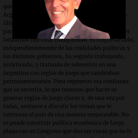
que venga otro trapecista, se llama confianza.
Argentina perdió justamente la confianza en los
últimos años, y recuperar la confianza es gran
parte de lo que tenemos que construir para poder
lanzarnos con total tranquilidad. El empresariado,
independientemente de las realidades políticas y
los distintos gobiernos, ha seguido trabajando,
invirtiendo, y tratando de sobrevivir en una
Argentina con reglas de juego que cambiaban
permanentemente. Para regenerar esa confianza
que se necesita, lo que tenemos que hacer es
generar reglas de juego claras y, de una vez por
todas, sentarse a discutir los temas que le
interesan al país de una manera responsable. No
se puede construir política económica de largo
plazo con un Congreso que discute cosas que no le