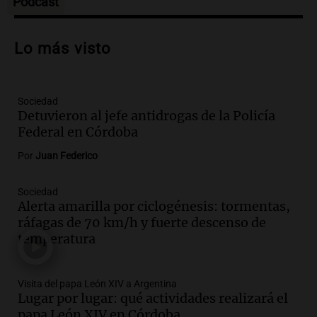
Podcast
Audio.
Preparativos para la feria en La
Bulalle, Córdoba: actividades y horarios
Lo más visto
de apertura
Panorama Federal
Episodios
Sociedad
Audio.
Río Gallegos enfrenta secuelas de
Detuvieron al jefe antidrogas de la Policía
lluvias, senadores manifiestan
Federal en Córdoba
oposición a ley de tierras
Panorama Federal
Por
Juan Federico
Episodios
Audio.
Mendoza celebra la apertura del
Sociedad
Alerta amarilla por ciclogénesis: tormentas,
centro de esquí Penitentes Park tras
ráfagas de 70 km/h y fuerte descenso de
siete años de cierre por falta de nieve
temperatura
Panorama Federal
Episodios
Audio.
Madres en Rosario piden por la
Visita del papa León XIV a Argentina
Lugar por lugar: qué actividades realizará el
ley Joaquín.
papa León XIV en Córdoba
Viva la Radio Rosario