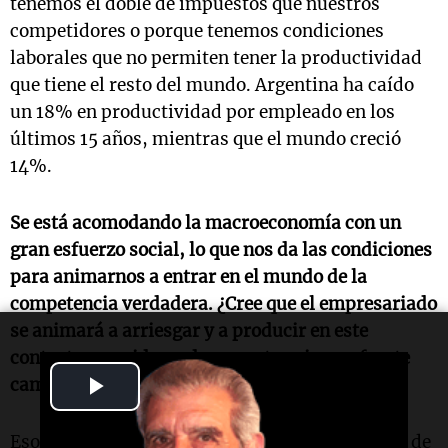
tenemos el doble de impuestos que nuestros
competidores o porque tenemos condiciones
laborales que no permiten tener la productividad
que tiene el resto del mundo. Argentina ha caído
un 18% en productividad por empleado en los
últimos 15 años, mientras que el mundo creció
14%.
Se está acomodando la macroeconomía con un
gran esfuerzo social, lo que nos da las condiciones
para animarnos a entrar en el mundo de la
competencia verdadera. ¿Cree que el empresariado
se animará a arriesgar y a producir en este
contexto, considerando que esto exige un fuerte
Play
cambio cultural y mentalidad?
Video
Eso que usted menciona, el lanzarse a la espera de