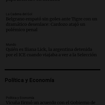
Episodios
Audio.
Juan Pedro Colombo, rematador
La Cadena del Gol
Belgrano empató sin goles ante Tigre con un
de hacienda: “Las tecnologías no
dramático desenlace: Cardozo atajó un
reemplazan el contacto con la gente”
polémico penal
La Argentina, hoy
Episodios
Audio.
Un trabajador herido tras caer a
Mundo
Quién es Iliana Lick, la argentina detenida
un pozo de 17 metros en Nueva Córdoba
por el ICE cuando viajaba a ver a la Selección
Panorama Federal
Episodios
Audio.
Lanzamiento del Tigo 7 CSH: el
nuevo híbrido enchufable de Chery llega
Política y Economía
al mercado argentino
Panorama Federal
Episodios
Política y Economía
Audio.
Perito Moreno recibe la Copa
Vicuña firmó un acuerdo con el Gobierno de
Mundial de Natación de Invierno con