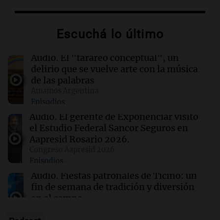
filipino por graves cargos de abuso y fraude
Escuchá lo último
06:04
Mundo
Protestas de trabajadores sanitarios en el
epicentro del brote de ébola en Congo por
Audio.
El "tarareo conceptual", un
salarios impagos
delirio que se vuelve arte con la música
de las palabras
Amamos Argentina
06:04
Mundo
Episodios
Acuerdo entre Irán y Omán, bajas israelíes en
Líbano y otros eventos en Oriente Medio
Audio.
El gerente de Exponenciar visitó
el Estudio Federal Sancor Seguros en
Aapresid Rosario 2026.
06:03
Tecnología
Congreso Aapresid 2026
El DOJ de Trump supervisará los patrocinios
Episodios
de visas de OpenAI para empleados
extranjeros
Audio.
Fiestas patronales de Ticino: un
fin de semana de tradición y diversión
en el campo
Panorama Federal
Episodios