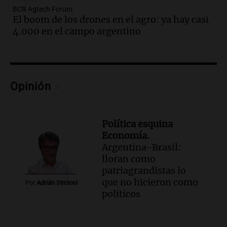
Audio.
Cierre del Paso Internacional
BCR Agtech Forum
Cristo Redentor por acumulación de
El boom de los drones en el agro: ya hay casi
nieve se extiende a 22 días
4.000 en el campo argentino
Panorama Federal
Episodios
Audio.
Estudiantes de Italia realizan
prácticas docentes en Córdoba para
Opinión
enriquecer su formación educativa
Panorama Federal
Episodios
Política esquina
Audio.
La Universidad de Milán y su
Economía.
colaboración con la municipalidad para
Argentina-Brasil:
la educación y parques
lloran como
Panorama Federal
patriagrandistas lo
Episodios
que no hicieron como
Por
Adrián Simioni
Audio.
El papamóvil de Juan Pablo II
politicos
revive con la visita de León XIV y una
historia nacida en Córdoba
Viva la Radio