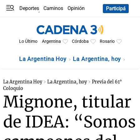
Deportes
Caminos
Opinión
Participá
Programas
Últimas coberturas
Últimas 24 h
En YouTube
Clima
Horóscopo
Lo Último
Argentina
Córdoba
Rosario
La Argentina Hoy
La Argentina, hoy
La Argentina Hoy
La Argentina, hoy
Previa del 61°
Coloquio
Mignone, titular
de IDEA: “Somos