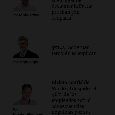
si en lugar de
el Senado.
declamar la Patria
Viva la Radio Rosario
prueban con
Episodios
Por
Adrián Simioni
ocuparla?
Audio.
Luis Juez cuestionó la polémica
por la Ley de Tierras: "Construyeron un
relato mentiroso"
Informados al regreso
Episodios
3x1=4.
Gobernar
también es explicar
Por
Sergio Suppo
El dato confiable.
Miedo al despido: el
46% de los
empleados sufrió
consecuencias
Por
negativas por sus
Federico Albarenque