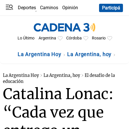
Deportes
Caminos
Opinión
Participá
Programas
Últimas coberturas
Últimas 24 h
En YouTube
Clima
Horóscopo
Lo Último
Argentina
Córdoba
Rosario
La Argentina Hoy
La Argentina, hoy
La Argentina Hoy
La Argentina, hoy
El desafío de la
educación
Catalina Lonac:
“Cada vez que