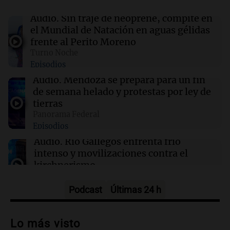
México establece nuevo récord de oros
Audio.
Sin traje de neoprene, compite en
el Mundial de Natación en aguas gélidas
01:29
Ciencia
frente al Perito Moreno
La fertilización podría depender del trabajo en
Turno Noche
equipo de los espermatozoides, según un
Episodios
estudio
Audio.
Mendoza se prepara para un fin
de semana helado y protestas por ley de
01:24
Mundo
tierras
Tiroteo en escuela secundaria de Tailandia:
Panorama Federal
varios heridos tras el ataque
Episodios
Audio.
Río Gallegos enfrenta frío
intenso y movilizaciones contra el
kirchnerismo
Panorama Federal
Episodios
Podcast
Últimas 24 h
Audio.
Debate en el Senado sobre
propiedad privada y cuestionamientos a
Lo más visto
la soberanía digital en Argentina