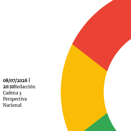
Notas
s
Notas
La Sole en
ial
Mundial 2026
Cadena 3
08/07/2026 |
20:10
Redacción
Cadena 3
Perspectiva
Nacional