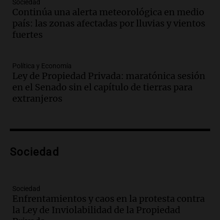
ayuda por problemas de fertilidad y la
Sociedad
Continúa una alerta meteorológica en medio
ostentación de millonarios
país: las zonas afectadas por lluvias y vientos
Amamos Argentina
fuertes
Episodios
Audio.
El juicio contra Oscar González
avanza con testimonios clave sobre el
Política y Economía
accidente en Villa Dolores
Ley de Propiedad Privada: maratónica sesión
Panorama Federal
en el Senado sin el capítulo de tierras para
Episodios
extranjeros
Audio.
El teatro Real da la bienvenida a
la temporada Rock Real con bandas
tributo todos los jueves
Panorama Federal
Sociedad
Episodios
Audio.
Nicolás Marotta, el cordobés de
Recoleta: “Enfrentar a Boca, sea donde
sea, va a ser lindo”
Sociedad
Enfrentamientos y caos en la protesta contra
La Cadena del Gol
la Ley de Inviolabilidad de la Propiedad
Episodios