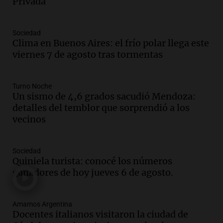
Privada
Audio.
Débora Blanca, psicóloga experta
en ludopatía: “Tener el casino en la
mano es muy peligroso”
Sociedad
La Argentina, hoy
Clima en Buenos Aires: el frío polar llega este
Episodios
viernes 7 de agosto tras tormentas
Audio.
Docentes italianos visitaron la
ciudad de Córdoba para interiorizarse
Turno Noche
sobre los parques educativos
Un sismo de 4,6 grados sacudió Mendoza:
Amamos Argentina
detalles del temblor que sorprendió a los
Episodios
vecinos
Audio.
Meteorólogo alertó que El Niño
traerá más lluvias y eventos extremos
durante la primavera
Sociedad
Informados al regreso
Quiniela turista: conocé los números
Episodios
ganadores de hoy jueves 6 de agosto.
Audio.
Córdoba sigue trabajando para
restablecer el servicio de electricidad
Amamos Argentina
tras fuertes vientos
Docentes italianos visitaron la ciudad de
Panorama Federal