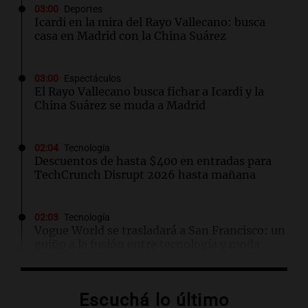
03:00
Deportes
Icardi en la mira del Rayo Vallecano: busca
casa en Madrid con la China Suárez
03:00
Espectáculos
El Rayo Vallecano busca fichar a Icardi y la
China Suárez se muda a Madrid
02:04
Tecnología
Descuentos de hasta $400 en entradas para
TechCrunch Disrupt 2026 hasta mañana
02:03
Tecnología
Vogue World se trasladará a San Francisco: un
guiño a la fusión entre tecnología y moda
01:59
Mundo
Escuchá lo último
Laura Galván brilla en los Centroamericanos y