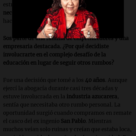
estructura que responde directamente a las
necesidades del mundo empresarial
, algo que
hacía mucha falta en la provincia.
Sos parte de una familia de emprendedores y una
empresaria destacada. ¿Por qué decidiste
involucrarte en el complejo desafío de la
educación en lugar de seguir otros rumbos?
Fue una decisión que tomé a los
40 años
. Aunque
ejercí la abogacía durante casi tres décadas y
estuve involucrada en la
industria azucarera
,
sentía que necesitaba otro rumbo personal. La
oportunidad surgió cuando compramos en remate
el casco del ex ingenio
San Pablo
. Mientras
muchos veían solo ruinas y creían que estaba loca,