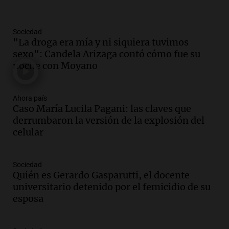
Panorama Federal
Episodios
Sociedad
Audio.
Mendoza se prepara para un fin
"La droga era mía y ni siquiera tuvimos
de semana helado y ciudadanos
sexo": Candela Arizaga contó cómo fue su
marchan contra reforma de tierras
noche con Moyano
Panorama Federal
Episodios
Ahora país
Audio.
El "Mono" de Kapanga
Caso María Lucila Pagani: las claves que
adelantó su show en Rosario.
derrumbaron la versión de la explosión del
Viva la Radio Rosario
celular
Episodios
Audio.
Condenan a tres años de prisión
Sociedad
en suspenso a hombre por simular robo
Quién es Gerardo Gasparutti, el docente
de recaudación en San Luis
universitario detenido por el femicidio de su
Panorama Federal
esposa
Episodios
Audio.
Medicina reproductiva, entre la