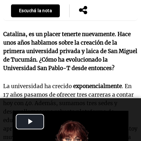
Escuchá la nota
Catalina, es un placer tenerte nuevamente. Hace
unos años hablamos sobre la creación de la
primera universidad privada y laica de San Miguel
de Tucumán. ¿Cómo ha evolucionado la
Universidad San Pablo-T desde entonces?
La universidad ha crecido
exponencialmente
. En
17 años pasamos de ofrecer tres carreras a contar
hoy con 40. Además, sumamos tres sedes y
desarrollamos una robusta plataforma de
Play
educación a distancia que requirió nuevas
aprobaciones del
Ministerio
y de la
CONEAU
. Estoy
Video
muy satisfecha porque logramos consolidar una