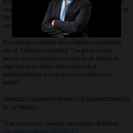
él en su deporte son las mismas que tuvo él. Hay
una relación muy linda, él es un ídolo mundial, un
ídolo de nuestro país. Son muy lindos los
aprendizajes que nos dejó”, agregó.
En relación a la fiebre de los hinchas argentinos
con él, Colapinto comentó: “La gente es una
locura, a veces parece una cancha de fútbol. Es
algo que yo no había visto nunca en el
automovilismo, y creo que no lo había visto
nadie”.
FRANCO COLAPINTO SOBRE LOS ARGENTINOS EN
EL GP BRASIL:
"Fue una locura, parecía una cancha de fútboL"
pic.twitter.com/0iUWlKWVFH