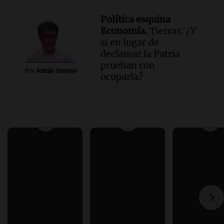
Política esquina
Economía.
Tierras: ¿Y
si en lugar de
declamar la Patria
prueban con
Por
Adrián Simioni
ocuparla?