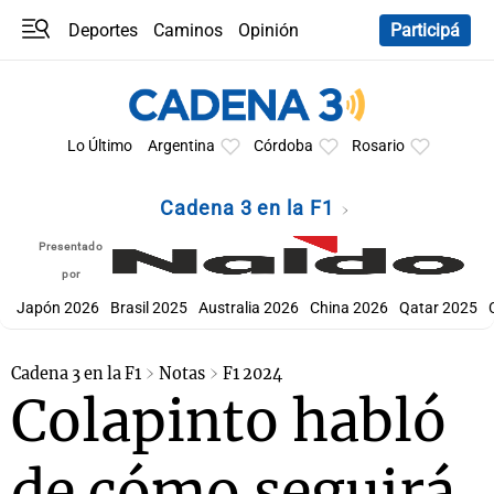
Deportes
Caminos
Opinión
Participá
Programas
Últimas coberturas
Últimas 24 h
En YouTube
Clima
Horóscopo
Lo Último
Argentina
Córdoba
Rosario
Cadena 3 en la F1
Presentado
por
Japón 2026
Brasil 2025
Australia 2026
China 2026
Qatar 2025
Cadena 3 en la F1
Notas
F1 2024
Colapinto habló
de cómo seguirá