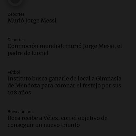
Audio.
El orgullo y el sueño argentino de
Jorge Messi en una entrevista con Rony
Deportes
Vargas en 2007
Murió Jorge Messi
Una mañana para todos
Episodios
Audio.
El abuelo de Agostina Vega, tras
Deportes
Conmoción mundial: murió Jorge Messi, el
las nuevas detenciones: "En esa casa
padre de Lionel
todos tenían algo que ver"
Una mañana para todos
Episodios
Fútbol
Audio.
Una nutricionista derribó el mito
Instituto busca ganarle de local a Gimnasia
del desayuno ideal: qué alimentos
de Mendoza para coronar el festejo por sus
conviene priorizar
108 años
Una mañana para todos
Episodios
Boca Juniors
Boca recibe a Vélez, con el objetivo de
Audio.
Murió Jorge Messi
conseguir un nuevo triunfo
Una mañana para todos
Episodios