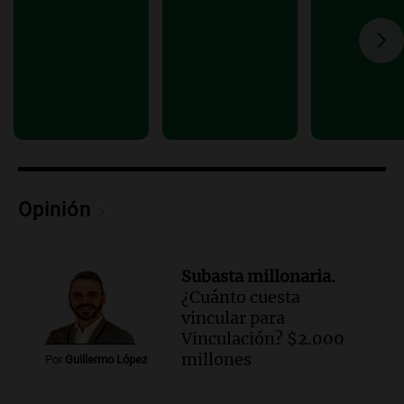
con Jujuy
Panorama Federal
Episodios
Audio.
Del fitness a la longevidad: por
qué crece el consumo de alimentos con
proteínas
Una mañana para todos
Episodios
Audio.
Investigan un asalto millonario a
la cooperativa Talamochita en Villa
Opinión
María
Panorama Federal
Episodios
Subasta millonaria.
¿Cuánto cuesta
vincular para
Vinculación? $2.000
millones
Por
Guillermo López