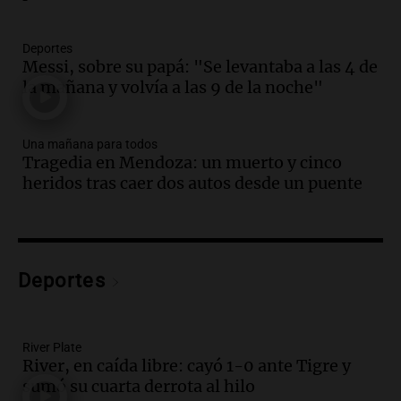
"Tres hombres se lo llevaron para
hacerle preguntas y nunca regresó"
Una mañana para todos
Deportes
Episodios
Messi, sobre su papá: "Se levantaba a las 4 de
la mañana y volvía a las 9 de la noche"
Audio.
Voluntarios limpiaron 9.000
metros del río Suquía y retiraron hasta
800 kilos de basura por jornada
Una mañana para todos
Una mañana para todos
Tragedia en Mendoza: un muerto y cinco
Episodios
heridos tras caer dos autos desde un puente
Audio.
La historia de la servilleta que
firmó Jorge Messi para el primer
contrato de Leo con Barcelona
Una mañana para todos
Episodios
Deportes
Audio.
Joan Gaspart: "Sin Jorge, no sé si
Messi hubiera llegado adonde llegó"
River Plate
Una mañana para todos
River, en caída libre: cayó 1-0 ante Tigre y
Episodios
sumó su cuarta derrota al hilo