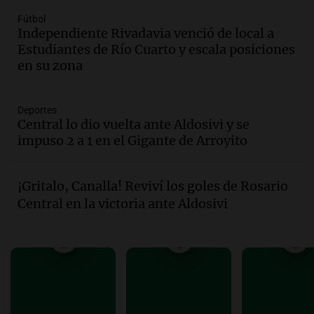
Fútbol
Audio.
Mateo, a los 25 años, lucha
Independiente Rivadavia venció de local a
contra el tiempo: necesita un trasplante
Estudiantes de Río Cuarto y escala posiciones
para poder seguir viviend
en su zona
Una mañana para todos
Episodios
Deportes
Audio.
Estiman que la inflación nacional
Central lo dio vuelta ante Aldosivi y se
de julio será menor al 2,9% registrado
impuso 2 a 1 en el Gigante de Arroyito
en CABA
Una mañana para todos
Episodios
¡Gritalo, Canalla! Reviví los goles de Rosario
Audio.
Altas Cumbres: rescataron a una
Central en la victoria ante Aldosivi
cabra que llevaba ocho días atrapada en
un precipicio
Una mañana para todos
Episodios
Audio.
Chile planteó mejorar la
conectividad fronteriza, aérea y digital