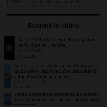
Detuvieron en España a un exmodelo
argentino acusado de matar a su expareja
17:47
Cadena 3 Mundo
Escuchá lo último
El impactante momento en que un terremoto
sorprendió a médicos durante una cirugía en
Japón
Audio.
Orellana Lucca celebró su peña
de folclore en Córdoba
17:47
Mundo
Tarde y Media
Conductores demandan a Mercedes AMG por
Episodios
quemaduras ocasionadas por el logotipo del
vehículo
Audio.
Trágico accidente en Mendoza:
un muerto y varios heridos tras caída de
vehículos desde un puente
17:43
Deportes
Panorama Federal
Deportivo Riestra se impone 2-0 a
Episodios
Estudiantes y se posiciona en la tabla
Audio.
Tragedia en Mendoza: un muerto
y cinco heridos tras caer dos autos desde
un puente