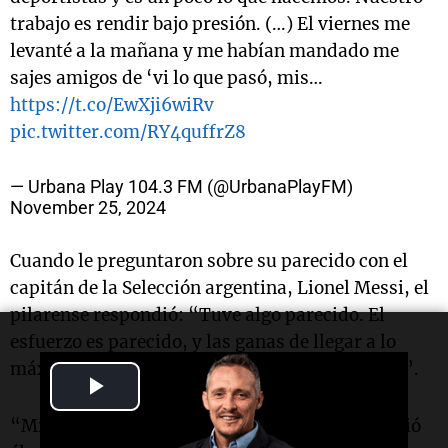
trabajo es rendir bajo presión. (…) El viernes me
levanté a la mañana y me habían mandado me
sajes amigos de ‘vi lo que pasó, mis…
https://t.co/EwXji6wiRv
pic.twitter.com/RY4quffrZ8
— Urbana Play 104.3 FM (@UrbanaPlayFM)
November 25, 2024
Cuando le preguntaron sobre su parecido con el
capitán de la Selección argentina, Lionel Messi, el
pilarense respondió: “Tuve algo parecido. El
esfuerzo es parecido, y las ganas de llegar a lo
máximo de nuestro deporte fueron las mismas”.
Play
“Mis ganas de conseguir lo mismo que consiguió
Video