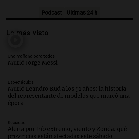
Una mañana para todos
Episodios
Podcast
Últimas 24 h
Audio.
Messi llegará esta noche a
Rosario para acompañar a su familia
Lo más visto
tras la muerte de su papá
Una mañana para todos
Episodios
Una mañana para todos
Audio.
Ley de Propiedad Privada: el revés
Murió Jorge Messi
en el Congreso expuso una debilidad
comunicacional del Gobierno
Una mañana para todos
Espectáculos
Episodios
Murió Leandro Rud a los 51 años: la historia
Audio.
Casabindo se prepara para una
del representante de modelos que marcó una
celebración única: 30.000 turistas y el
época
tradicional Toreo de la Vincha
Una mañana para todos
Sociedad
Episodios
Alerta por frío extremo, viento y Zonda: qué
Audio.
Borges, abogada de Pourrain:
provincias están afectadas este sábado