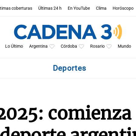
ltimas coberturas
Últimas 24 h
En YouTube
Clima
Horóscopo
Lo Último
Argentina
Córdoba
Rosario
Mundo
Deportes
2025: comienza 
l deporte argent