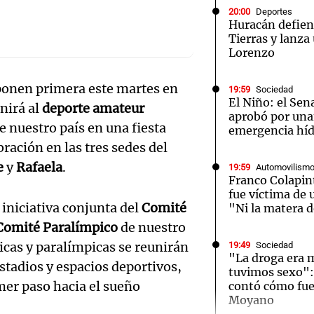
20:00
Deportes
Huracán defien
Tierras y lanza
Lorenzo
onen primera este martes en
19:59
Sociedad
Notas
Notas
No
El Niño: el Sen
nirá al
deporte amateur
aprobó por una
e en Cadena 3
El huracán de Arequito
Cadena 3 en
e nuestro país en una fiesta
emergencia híd
bración en las tres sedes del
e
y
Rafaela
.
19:59
Automovilism
Franco Colapin
fue víctima de 
 iniciativa conjunta del
Comité
"Ni la matera 
Comité Paralímpico
de nuestro
picas y paralímpicas se reunirán
19:49
Sociedad
"La droga era m
estadios y espacios deportivos,
tuvimos sexo":
mer paso hacia el sueño
contó cómo fue
Audio.
Moyano