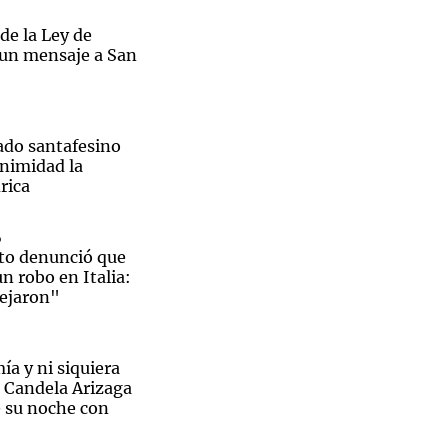
de la Ley de
 un mensaje a San
Notas
tas
Notas
ado santafesino
Venezuela de
nimidad la
 Groenlandia
Comprometidos
Madur
rica
o
to denunció que
un robo en Italia:
dejaron"
ía y ni siquiera
 Candela Arizaga
 su noche con