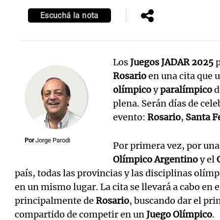
Escuchá la nota
Los
Juegos JADAR 2025
p
Notas
Notas
Rosario
en una cita que u
Editorial
Mundial 2026
La Sol
olímpico
y
paralímpico
d
plena. Serán días de cele
evento:
Rosario
,
Santa F
Por
Jorge Parodi
Por primera vez, por una
Olímpico Argentino
y el
país, todas las provincias y las disciplinas olím
en un mismo lugar. La cita se llevará a cabo en 
principalmente de
Rosario
, buscando dar el pri
compartido de competir en un
Juego Olímpico
.