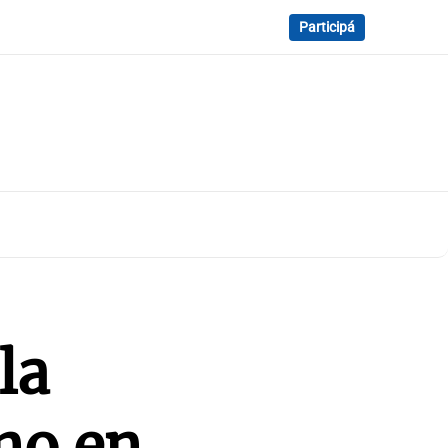
Participá
la
ino en