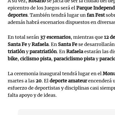
A su vez,
Rosario
se jacta de ser la ciudad del de
epicentro de los Juegos será el
Parque Independ
deportes
. También tendrá lugar un
fan Fest
sobr
además habrá escenarios dispuestos en diversas
En total serán
37 escenarios
, mientras que
12 d
Santa Fe
y
Rafaela
. En
Santa Fe
se desarrollará
triatlón
y
paratriatlón
. En
Rafaela
estarán las di
bike
,
ciclismo pista
,
paraciclismo pista
y
paraci
La ceremonia inaugural tendrá lugar en el
Monu
martes a las
20
. El
deporte amateur
encenderá un
esfuerzo de deportistas y disciplinas casi siemp
falta apoyo y de ideas.