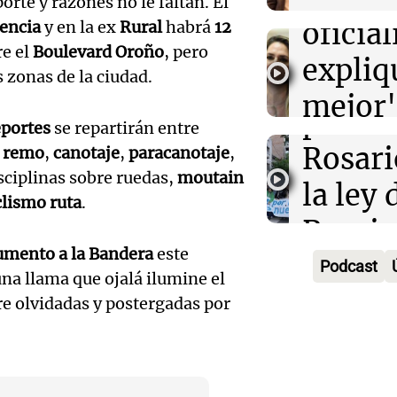
porte y razones no le faltan. El
econo
Panorama F
oficia
encia
y en la ex
Rural
habrá
12
Episodios
Audio.
mejora
e el
Boulevard Oroño
, pero
expliq
 zonas de la ciudad.
en el 
próxi
mejor"
protes
Amamos Arg
eportes
se repartirán entre
Audio.
la ley 
Episodios
Rosari
n
remo
,
canotaje
,
paracanotaje
,
Manife
propi
sciplinas sobre ruedas,
moutain
la ley 
clismo ruta
.
en Ros
privad
Propi
Audio.
contra 
Informados 
mento a la Bandera
este
Privad
Episodios
Podcast
Juez c
Propi
a llama que ojalá ilumine el
Viva la Radi
re olvidadas y postergadas por
la pol
Privad
Episodios
Audio.
por la
debati
Boulail
Tierra
Senad