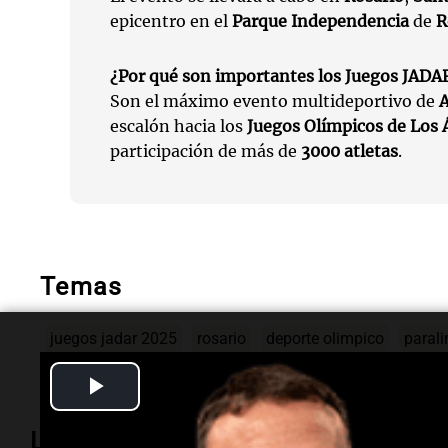
epicentro en el
Parque Independencia
de
R
¿Por qué son importantes los Juegos JADA
Son el máximo evento multideportivo de
A
escalón hacia los
Juegos Olímpicos de Los
participación de más de
3000 atletas
.
Temas
juegos jadar 2025
rosario
deporte olimpico
paral
Play
Video
Lo más visto