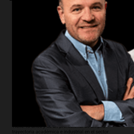
Sociedad
Quién es Gerardo
Gasparutti, el
docente
universitario
detenido por el
femicidio de su
esposa
Tiene 43 años y es un profesional de amplia
trayectoria académica e industrial en el sector