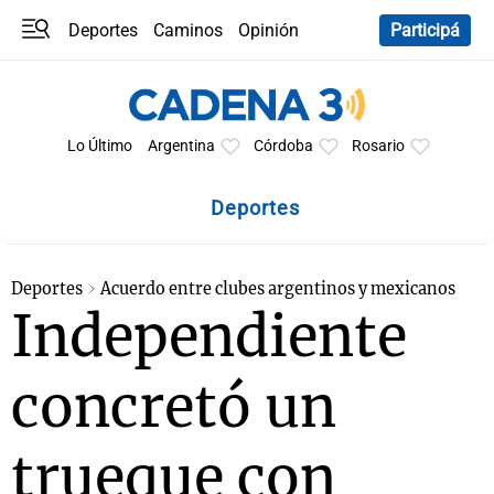
Deportes
Caminos
Opinión
Participá
Programas
Últimas coberturas
Últimas 24 h
En YouTube
Clima
Horóscopo
Lo Último
Argentina
Córdoba
Rosario
Deportes
Deportes
Acuerdo entre clubes argentinos y mexicanos
Independiente
concretó un
trueque con