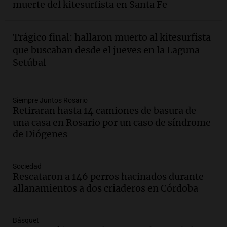
muerte del kitesurfista en Santa Fe
involucrados
Panorama Federal
Episodios
Trágico final: hallaron muerto al kitesurfista
Audio.
1° gol de Rosario Central a
que buscaban desde el jueves en la Laguna
Aldosivi (Zalazar en contra) - relato
Setúbal
Gato Greco
Deportes Rosario
Episodios
Audio.
Recomendaciones de vino
Siempre Juntos Rosario
Retiraran hasta 14 camiones de basura de
bonarda para disfrutar el fin de semana
una casa en Rosario por un caso de síndrome
en Mendoza
de Diógenes
Panorama Federal
Episodios
Audio.
Mañana inicia la gran exposición
Sociedad
en la Sociedad Rural de Bulaya con
Rescataron a 146 perros hacinados durante
actividades para toda la familia
allanamientos a dos criaderos en Córdoba
Panorama Federal
Episodios
Básquet
Audio.
Villa María presenta nuevos