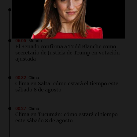
06:25
Sociedad
Alerta por frío extremo, viento y Zonda: qué
provincias están afectadas este sábado
06:05
Mundo
El Senado confirma a Todd Blanche como
secretario de Justicia de Trump en votación
ajustada
00:32
Clima
Clima en Salta: cómo estará el tiempo este
sábado 8 de agosto
00:27
Clima
Clima en Tucumán: cómo estará el tiempo
este sábado 8 de agosto