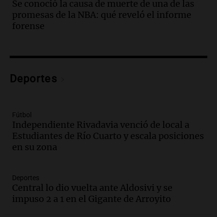
Se conoció la causa de muerte de una de las
edificios y una casa del estudiante para
promesas de la NBA: qué reveló el informe
jóvenes de la región
forense
Panorama Federal
Episodios
Audio.
Preparativos finales para la gran
exposición en la sociedad rural de
Bulaya este sábado
Deportes
Panorama Federal
Episodios
Audio.
Denuncias por represión en el
Fútbol
Congreso y evacuación por derrame de
Independiente Rivadavia venció de local a
oxígeno en Montecastro
Estudiantes de Río Cuarto y escala posiciones
Panorama Federal
en su zona
Episodios
Audio.
Río Gallegos reporta frío extremo
Deportes
y llega avión para escuelas de la décima
Central lo dio vuelta ante Aldosivi y se
brigada aérea
impuso 2 a 1 en el Gigante de Arroyito
Panorama Federal
Episodios