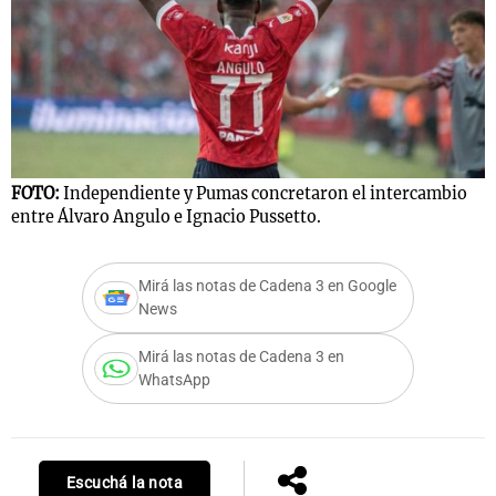
Notas
s
Notas
La Sole en
ial
Mundial 2026
Cadena 3
FOTO:
Independiente y Pumas concretaron el intercambio
entre Álvaro Angulo e Ignacio Pussetto.
Mirá las notas de Cadena 3 en Google
News
Mirá las notas de Cadena 3 en
WhatsApp
Escuchá la nota