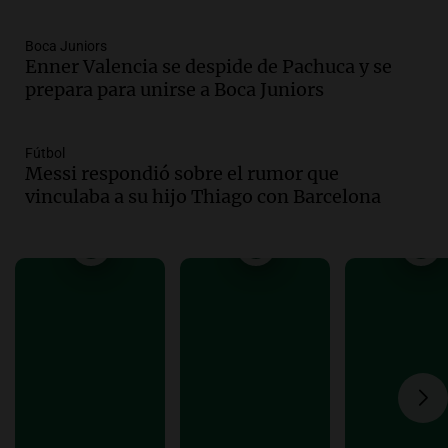
Noticias Rosario
Episodios
Boca Juniors
Audio.
José Roccuzzo, cortes de carne y
Enner Valencia se despide de Pachuca y se
compras de Antonella: bromas en
prepara para unirse a Boca Juniors
Rosario.
Ahora país
Episodios
Fútbol
Messi respondió sobre el rumor que
Audio.
José Roccuzzo, cortes de carne y
vinculaba a su hijo Thiago con Barcelona
compras de Antonella: bromas en
Rosario.
Viva la Radio Rosario
Episodios
Audio.
Luciano Cáceres llega a Córdoba a
presentar “Paraíso”, una obra que
cuestiona certezas masculinas
Amamos Argentina
Episodios