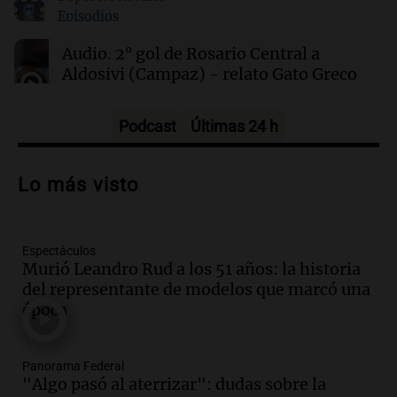
Clima en CABA: cómo estará el tiempo este
Episodios
sábado 8 de agosto
Audio.
2° gol de Rosario Central a
Aldosivi (Campaz) - relato Gato Greco
Deportes Rosario
Episodios
Podcast
Últimas 24 h
Audio.
Nuevo desarrollo urbano y casa
del estudiante impulsan el crecimiento
Lo más visto
en Villa María
Panorama Federal
Episodios
Espectáculos
Audio.
La gran exposición de la rural de
Murió Leandro Rud a los 51 años: la historia
la Bulaya abrirá sus puertas mañana con
del representante de modelos que marcó una
diversas actividades y sorpresas
época
Panorama Federal
Episodios
Audio.
Villa María presenta nuevos
Panorama Federal
edificios y proyecta una casa del
"Algo pasó al aterrizar": dudas sobre la
estudiante con 48 municipios