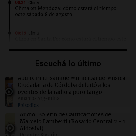
00:21
Clima
Clima en Mendoza: cómo estará el tiempo
este sábado 8 de agosto
00:16
Clima
Clima en Santa Fe: cómo estará el tiempo este
sábado 8 de agosto
Escuchá lo último
00:11
Clima
Clima en Rosario: cómo estará el tiempo este
sábado 8 de agosto
Audio.
El Ensamble Municipal de Música
Ciudadana de Córdoba deleitó a los
oyentes de la radio a puro tango
00:08
La Cadena del Gol
Amamos Argentina
Independiente Rivadavia venció de local a
Episodios
Estudiantes de Río Cuarto y escala posiciones
en su zona
Audio.
Boletín de Calificaciones de
Marcelo Lamberti (Rosario Central 2 - 1
Aldosivi)
00:05
Clima
Deportes Rosario