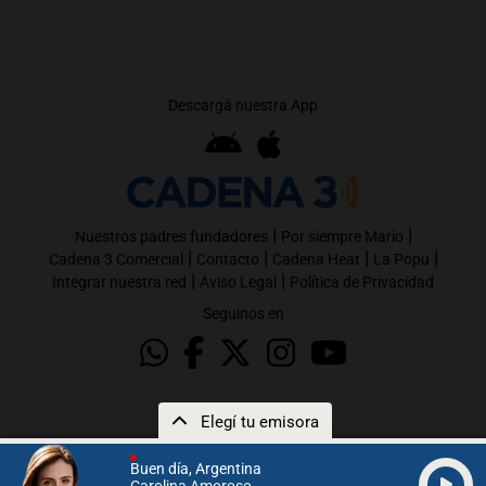
Descargá nuestra App
|
|
Nuestros padres fundadores
Por siempre Mario
|
|
|
|
Cadena 3 Comercial
Contacto
Cadena Heat
La Popu
|
|
Integrar nuestra red
Aviso Legal
Política de Privacidad
Seguinos en
Elegí tu emisora
Buen día, Argentina