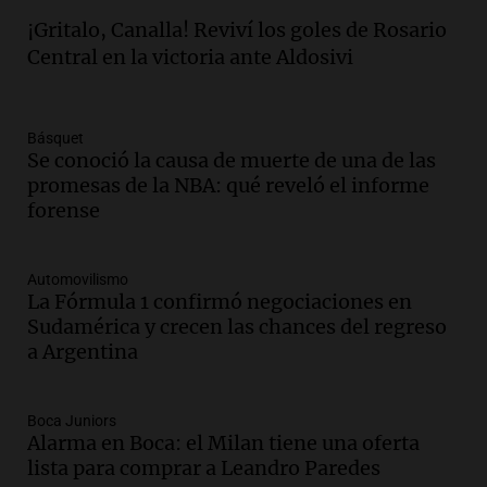
Audio.
La justicia reconoce al COVID
¡Gritalo, Canalla! Reviví los goles de Rosario
como enfermedad laboral tras la muerte
Central en la victoria ante Aldosivi
de un docente
Panorama Federal
Episodios
Básquet
Audio.
Aumento de tarifas de luz en San
Se conoció la causa de muerte de una de las
Luis a partir de agosto por nueva
promesas de la NBA: qué reveló el informe
regulación de la energía
forense
Panorama Federal
Episodios
Automovilismo
Audio.
Gabriela Irrazábal: “Un 35,5% de
La Fórmula 1 confirmó negociaciones en
la población del país fue a templos a
Sudamérica y crecen las chances del regreso
buscar ayuda el último año”
a Argentina
La Argentina, hoy
Episodios
Audio.
"Algo pasó al aterrizar": dudas
Boca Juniors
Alarma en Boca: el Milan tiene una oferta
sobre la muerte del kitesurfista en
lista para comprar a Leandro Paredes
Santa Fe.