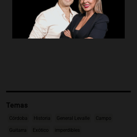
Temas
Córdoba
Historia
General Levalle
Campo
Guitarra
Exótico
imperdibles