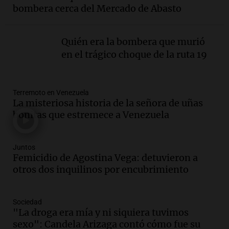
interior, no se aten los rulos | Por
bombera cerca del Mercado de Abasto
Adrián Simioni
Política esquina Economía
Episodios
Quién era la bombera que murió
Audio.
Tras atrincherarse, la intendenta
en el trágico choque de la ruta 19
interina de Villa Santa Cruz del Lago
aceptó dejar el cargo
Ahora país
Terremoto en Venezuela
Episodios
La misteriosa historia de la señora de uñas
Audio.
La justicia investiga una estafa
bonitas que estremece a Venezuela
millonaria a través de una financiera en
Mendoza y San Rafael
Panorama Federal
Juntos
Femicidio de Agostina Vega: detuvieron a
Episodios
otros dos inquilinos por encubrimiento
Audio.
Cómo serán los desalojos exprés
y contratos de alquiler si se aprueba la
ley de propiedad privada
Sociedad
Ahora país
"La droga era mía y ni siquiera tuvimos
Episodios
sexo": Candela Arizaga contó cómo fue su