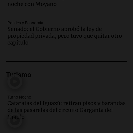
Audio.
Se inaugura la décimo primera
noche con Moyano
exposición agrícola en Bulaya con
diversas atracciones para todos
Política y Economía
Panorama Federal
Senado: el Gobierno aprobó la ley de
Episodios
propiedad privada, pero tuvo que quitar otro
Audio.
Se atrincheró la intendenta
capítulo
interina de Villa Santa Cruz del Lago
tras ser destituida
Ahora país
Episodios
Audio.
Anuncian los ganadores de
Turismo
premios en Cadena 3: más de 15.000
mensajes recibidos
Noticias
Turno Noche
Episodios
Cataratas del Iguazú: retiran pisos y barandas
de las pasarelas del circuito Garganta del
Audio.
La Rioja inicia pago de bonos y
Diablo
avanza en discusión electoral y
protección de tierras
Panorama Federal