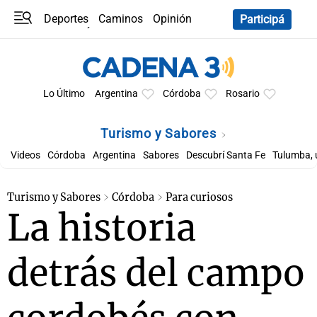
Deportes
Caminos
Opinión
Participá
Programas
Últimas coberturas
Últimas 24 h
En YouTube
Clima
Horóscopo
Lo Último
Argentina
Córdoba
Rosario
Turismo y Sabores
Videos
Córdoba
Argentina
Sabores
Descubrí Santa Fe
Tulumba, 
Turismo y Sabores
Córdoba
Para curiosos
La historia
detrás del campo