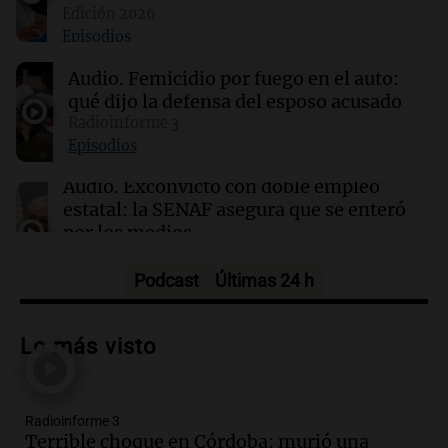
Edición 2026
Episodios
14:04
Tecnología
Hackers acceden a datos de clientes de
Audio.
Femicidio por fuego en el auto:
Framework en un ciberataque masivo
qué dijo la defensa del esposo acusado
Radioinforme 3
14:03
Tecnología
Episodios
Cloudflare presenta Kitesurf, un navegador
diseñado para agentes de IA
Audio.
Exconvicto con doble empleo
estatal: la SENAF asegura que se enteró
por los medios
Radioinforme 3
Episodios
Podcast
Últimas 24 h
Audio.
Los gustos caros del ministro
Caputo | Por Sergio Suppo
Lo más visto
3x1:4
Episodios
Radioinforme 3
Audio.
Desalojos: propietarios del
Terrible choque en Córdoba: murió una