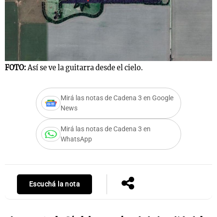
Notas
s
Notas
La Sole en
FOTO:
Así se ve la guitarra desde el cielo.
ial
Mundial 2026
Cadena 3
Mirá las notas de Cadena 3 en Google
News
Mirá las notas de Cadena 3 en
WhatsApp
Escuchá la nota