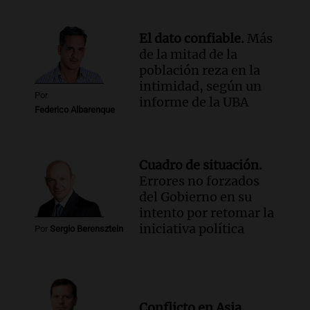
perjudicar la economía estadounidense
y defiende sus aranceles
El dato confiable.
Más
Panorama Federal
de la mitad de la
Episodios
población reza en la
intimidad, según un
Por
informe de la UBA
Federico Albarenque
Cuadro de situación.
Errores no forzados
del Gobierno en su
intento por retomar la
iniciativa política
Por
Sergio Berensztein
Conflicto en Asia.