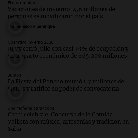
El dato confiable
Episodios
Vacaciones de invierno: 4,6 millones de
Audio.
Los Tekis presentaron
personas se movilizaron por el país
"Cordillera y Mar" y llenaron de
carnaval el estudio de Cadena 3
Por
Federico Albarenque
Juntos
Episodios
Operativo Invierno 2026
Jujuy cerró julio con casi 79% de ocupación y
Audio.
La Expo La Bulaye 2026
un impacto económico de $65.000 millones
comienza con sorpresas y grandes
premios para los visitantes
Noticias
Juntos
Episodios
La Fiesta del Poncho reunió 1,7 millones de
Audio.
Córdoba: destituyeron a la
visitas y ratificó su poder de convocatoria
intendenta interina de Villa Santa Cruz
del Lago y se atrincheró
Juntos
Una mañana para todos
Cachi celebra el Concurso de la Comida
Episodios
Vallista con música, artesanías y tradición en
Audio.
Clases de tango y milonga en la
Salta
Confitería El Oriental: una propuesta