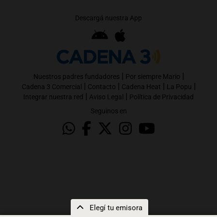
Descargá nuestra App
|
|
Nuestros padres fundadores
Por siempre Mario
|
|
|
|
Cadena 3 Comercial
Contacto
Cadena Heat
La Popu
|
|
Integrar nuestra red
Aviso Legal
Política de Privacidad
Seguinos en
Elegí tu emisora