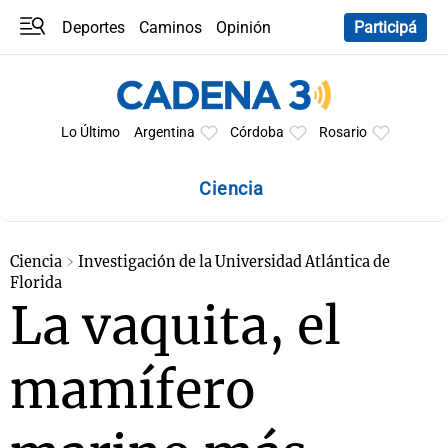
Deportes
Caminos
Opinión
Participá
Programas
Últimas coberturas
Últimas 24 h
En YouTube
Clima
Horóscopo
Lo Último
Argentina
Córdoba
Rosario
Ciencia
Ciencia
Investigación de la Universidad Atlántica de
Florida
La vaquita, el
mamífero