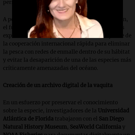
persistente en el extranjero.
A pesar de los años de esfuerzos de conservación,
el futuro de la vaquita sigue siendo incierto. Los
expertos afirman que su supervivencia depende de
la cooperación internacional rápida para eliminar
la pesca con redes de enmalle dentro de su hábitat
y evitar la desaparición de una de las especies más
críticamente amenazadas del océano.
Creación de un archivo digital de la vaquita
En un esfuerzo por preservar el conocimiento
sobre la especie, investigadores de la
Universidad
Atlántica de Florida
trabajaron con el
San Diego
Natural History Museum
,
SeaWorld California
y