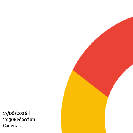
Notas
s
Notas
La Sole en
ial
Mundial 2026
Cadena 3
17/06/2026 |
17:30
Redacción
Cadena 3