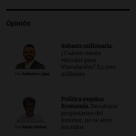
todos tenían algo que ver"
Una mañana para todos
Episodios
Opinión
Audio.
Una nutricionista derribó el mito
del desayuno ideal: qué alimentos
conviene priorizar
Subasta millonaria.
Una mañana para todos
¿Cuánto cuesta
Episodios
vincular para
Vinculación? $2.000
Audio.
Murió Jorge Messi
millones
Por
Guillermo López
Una mañana para todos
Episodios
Audio.
Mateo, a los 25 años, lucha
Política esquina
contra el tiempo: necesita un trasplante
Economía.
Desalojos:
para poder seguir viviend
propietarios del
interior, no se aten
Una mañana para todos
los rulos
Episodios
Por
Adrián Simioni
Audio.
Estiman que la inflación nacional