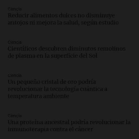
Una mañana para todos
Episodios
Ciencia
Reducir alimentos dulces no disminuye
Audio.
La historia de la servilleta que
antojos ni mejora la salud, según estudio
firmó Jorge Messi para el primer
contrato de Leo con Barcelona
Una mañana para todos
Ciencia
Episodios
Científicos descubren diminutos remolinos
de plasma en la superficie del Sol
Audio.
Joan Gaspart: "Sin Jorge, no sé si
Messi hubiera llegado adonde llegó"
Una mañana para todos
Ciencia
Episodios
Un pequeño cristal de oro podría
revolucionar la tecnología cuántica a
Audio.
El orgullo y el sueño argentino de
temperatura ambiente
Jorge Messi en una entrevista con Rony
Vargas en 2007
Una mañana para todos
Ciencia
Episodios
Una proteína ancestral podría revolucionar la
Audio.
El abuelo de Agostina Vega, tras
inmunoterapia contra el cáncer
las nuevas detenciones: "En esa casa