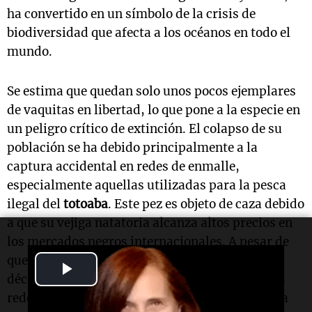
ha convertido en un símbolo de la crisis de
biodiversidad que afecta a los océanos en todo el
mundo.
Se estima que quedan solo unos pocos ejemplares
de vaquitas en libertad, lo que pone a la especie en
un peligro crítico de extinción. El colapso de su
población se ha debido principalmente a la
captura accidental en redes de enmalle,
especialmente aquellas utilizadas para la pesca
ilegal del
totoaba
. Este pez es objeto de caza debido
a que su vejiga natatoria alcanza altos precios en
los mercados negros internacionales. A pesar de
que la pesca del totoaba fue prohibida hace
Play
décadas, la recolección ilegal continúa debido a
Video
redes de tráfico de vida silvestre y a la demanda