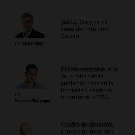
de julio será menor al 2,9% registrado
en CABA
Una mañana para todos
3x1=4.
Los gustos
Episodios
caros del ministro
Audio.
Altas Cumbres: rescataron a una
Caputo
cabra que llevaba ocho días atrapada en
Por
Sergio Suppo
un precipicio
Una mañana para todos
Episodios
El dato confiable.
Más
Audio.
Chile planteó mejorar la
de la mitad de la
conectividad fronteriza, aérea y digital
población reza en la
con Jujuy
intimidad, según un
Panorama Federal
Por
informe de la UBA
Episodios
Federico Albarenque
Cuadro de situación.
Errores no forzados