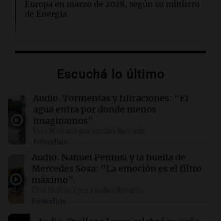
Europa en marzo de 2028, según su ministro
de Energía
02:13
Mundo
Más de 1.300 vuelos cancelados en Shanghái
ante la llegada del tifón Dolphin
Escuchá lo último
02:03
Tecnología
Audio.
Tormentas y filtraciones: "El
Airbnb acelera el lanzamiento de funciones
agua entra por donde menos
gracias a la inteligencia artificial en su
imaginamos"
búsqueda
Una Mañana para todos Rosario
Episodios
01:49
Mundo
Audio.
Nahuel Pennisi y la huella de
El Pentágono solicita a la industria de defensa
Mercedes Sosa: "La emoción es el filtro
un aumento en la producción de armas
máximo".
Una Mañana para todos Rosario
Episodios
01:31
Ciencia
Reducir alimentos dulces no disminuye