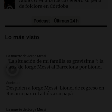
Audio.
Orellana Lucca celebró su peña
antojos ni mejora la salud, según estudio
de folclore en Córdoba
Tarde y Media
Episodios
Podcast
Últimas 24 h
Audio.
Trágico accidente en Mendoza:
un muerto y varios heridos tras caída de
Lo más visto
vehículos desde un puente
Panorama Federal
Episodios
La muerte de Jorge Messi
Audio.
Tragedia en Mendoza: un muerto
"La situación de mi familia es gravísima": la
y cinco heridos tras caer dos autos desde
carta de Jorge Messi al Barcelona por Lionel
un puente
Una mañana para todos
Episodios
Sociedad
Audio.
Messi llegará esta noche a
Despiden a Jorge Messi: Lionel de regreso en
Rosario para acompañar a su familia
Rosario para el adiós a su papá
tras la muerte de su papá
Una mañana para todos
La muerte de Jorge Messi
Episodios