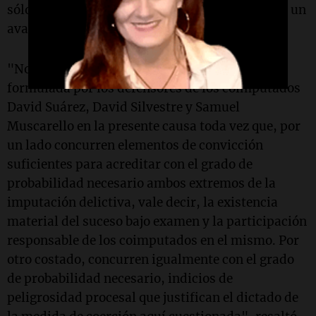
sólo que rechazó estos recursos sino que brindó un
aval completo a lo investigado hasta ahora.
"No corresponde hacer lugar a la oposición
formulada por los defensores de los coimputados
David Suárez, David Silvestre y Samuel
Muscarello en la presente causa toda vez que, por
un lado concurren elementos de convicción
suficientes para acreditar con el grado de
probabilidad necesario ambos extremos de la
imputación delictiva, vale decir, la existencia
material del suceso bajo examen y la participación
responsable de los coimputados en el mismo. Por
otro costado, concurren igualmente con el grado
de probabilidad necesario, indicios de
peligrosidad procesal que justifican el dictado de