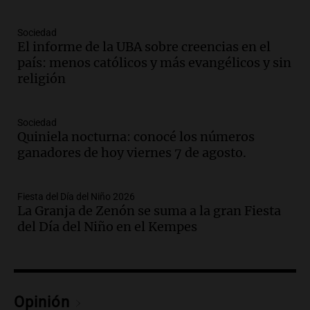
Panorama Federal
Episodios
Sociedad
El informe de la UBA sobre creencias en el
Audio.
La justicia reconoce al COVID
país: menos católicos y más evangélicos y sin
como enfermedad laboral tras la muerte
religión
de un docente
Panorama Federal
Episodios
Sociedad
Audio.
Aumento de tarifas de luz en San
Quiniela nocturna: conocé los números
Luis a partir de agosto por nueva
ganadores de hoy viernes 7 de agosto.
regulación de la energía
Panorama Federal
Episodios
Fiesta del Día del Niño 2026
La Granja de Zenón se suma a la gran Fiesta
Audio.
Gabriela Irrazábal: “Un 35,5% de
del Día del Niño en el Kempes
la población del país fue a templos a
buscar ayuda el último año”
La Argentina, hoy
Episodios
Audio.
"Algo pasó al aterrizar": dudas
Opinión