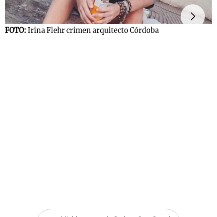
FOTO:
Irina Flehr crimen arquitecto Córdoba
F
R
Notas
s
Notas
La Sole en
ial
Mundial 2026
Cadena 3