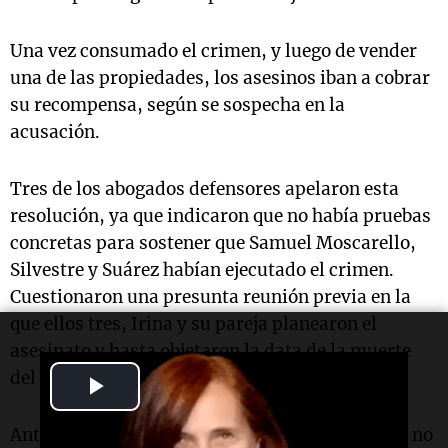
Una vez consumado el crimen, y luego de vender
una de las propiedades, los asesinos iban a cobrar
su recompensa, según se sospecha en la
acusación.
Tres de los abogados defensores apelaron esta
resolución, ya que indicaron que no había pruebas
concretas para sostener que Samuel Moscarello,
Silvestre y Suárez habían ejecutado el crimen.
Cuestionaron una presunta reunión previa en la
que ellos tres, Irina y su pareja planearon el
asesinato y hasta objetaron la data de la muerte
del arquitecto.
Play
Video
Ante esto, la jueza de Control Cristina Giordano no