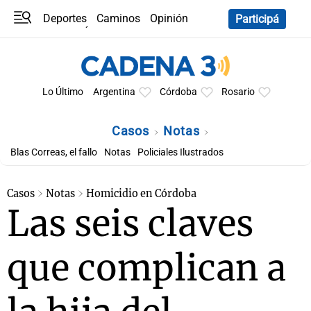
Deportes
Caminos
Opinión
Participá
Programas
Últimas coberturas
Últimas 24 h
En YouTube
Clima
Horóscopo
Lo Último
Argentina
Córdoba
Rosario
Casos
Notas
Blas Correas, el fallo
Notas
Policiales Ilustrados
Casos
Notas
Homicidio en Córdoba
Las seis claves
que complican a