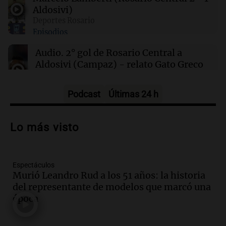
Aldosivi)
Deportes Rosario
00:21
Clima
Episodios
Clima en Mendoza: cómo estará el tiempo
este sábado 8 de agosto
Audio.
2° gol de Rosario Central a
Aldosivi (Campaz) - relato Gato Greco
Deportes Rosario
Episodios
Podcast
Últimas 24 h
Audio.
Nuevo desarrollo urbano y casa
del estudiante impulsan el crecimiento
Lo más visto
en Villa María
Panorama Federal
Episodios
Espectáculos
Audio.
La gran exposición de la rural de
Murió Leandro Rud a los 51 años: la historia
la Bulaya abrirá sus puertas mañana con
del representante de modelos que marcó una
diversas actividades y sorpresas
época
Panorama Federal
Episodios
Audio.
Villa María presenta nuevos