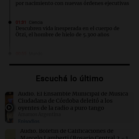
por nacimiento con nuevas órdenes ejecutivas
01:31
Ciencia
Descubren vida inesperada en el cuerpo de
Ötzi, el hombre de hielo de 5.300 años
00:55
Mundo
China se prepara para el tifón Dolphin; cierran
escuelas y actividades turísticas en varias
provincias
Escuchá lo último
00:32
Clima
Audio.
El Ensamble Municipal de Música
Clima en Salta: cómo estará el tiempo este
Ciudadana de Córdoba deleitó a los
sábado 8 de agosto
oyentes de la radio a puro tango
Amamos Argentina
Episodios
00:27
Clima
Clima en Tucumán: cómo estará el tiempo
Audio.
Boletín de Calificaciones de
este sábado 8 de agosto
Marcelo Lamberti (Rosario Central 2 - 1