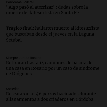
Panorama Federal
edificios y proyecta una casa del
"Algo pasó al aterrizar": dudas sobre la
estudiante con 48 municipios
muerte del kitesurfista en Santa Fe
involucrados
Panorama Federal
Episodios
Trágico final: hallaron muerto al kitesurfista
Audio.
1° gol de Rosario Central a
que buscaban desde el jueves en la Laguna
Aldosivi (Zalazar en contra) - relato
Setúbal
Gato Greco
Deportes Rosario
Episodios
Audio.
Recomendaciones de vino
Siempre Juntos Rosario
Retiraran hasta 14 camiones de basura de
bonarda para disfrutar el fin de semana
una casa en Rosario por un caso de síndrome
en Mendoza
de Diógenes
Panorama Federal
Episodios
Audio.
Mañana inicia la gran exposición
Sociedad
en la Sociedad Rural de Bulaya con
Rescataron a 146 perros hacinados durante
actividades para toda la familia
allanamientos a dos criaderos en Córdoba
Panorama Federal