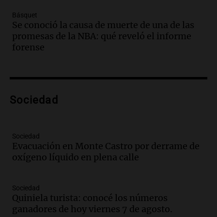
Episodios
Básquet
Audio.
Villa María presenta nuevos
Se conoció la causa de muerte de una de las
edificios y una casa del estudiante para
promesas de la NBA: qué reveló el informe
jóvenes de la región
forense
Panorama Federal
Episodios
Audio.
Preparativos finales para la gran
exposición en la sociedad rural de
Bulaya este sábado
Sociedad
Panorama Federal
Episodios
Audio.
Denuncias por represión en el
Sociedad
Congreso y evacuación por derrame de
Evacuación en Monte Castro por derrame de
oxígeno en Montecastro
oxígeno líquido en plena calle
Panorama Federal
Episodios
Sociedad
Audio.
Río Gallegos reporta frío extremo
Quiniela turista: conocé los números
y llega avión para escuelas de la décima
ganadores de hoy viernes 7 de agosto.
brigada aérea