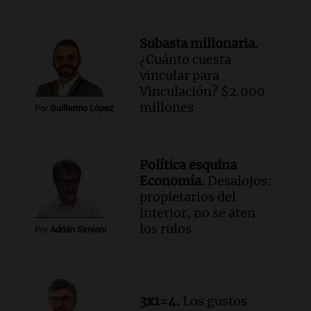
sobre la muerte del kitesurfista en
Santa Fe.
Noticias Rosario
Subasta millonaria.
Episodios
¿Cuánto cuesta
Audio.
José Roccuzzo, cortes de carne y
vincular para
compras de Antonella: bromas en
Vinculación? $2.000
Rosario.
millones
Por
Guillermo López
Ahora país
Episodios
Audio.
José Roccuzzo, cortes de carne y
Política esquina
compras de Antonella: bromas en
Economía.
Desalojos:
Rosario.
propietarios del
Viva la Radio Rosario
interior, no se aten
Episodios
los rulos
Por
Adrián Simioni
Audio.
Luciano Cáceres llega a Córdoba a
presentar “Paraíso”, una obra que
cuestiona certezas masculinas
Amamos Argentina
3x1=4.
Los gustos
Episodios