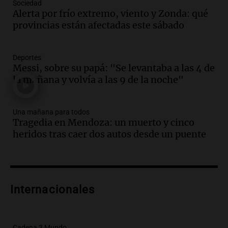
Sociedad
Episodios
Alerta por frío extremo, viento y Zonda: qué
Audio.
Borges, abogada de Pourrain:
provincias están afectadas este sábado
"Tres hombres se lo llevaron para
hacerle preguntas y nunca regresó"
Una mañana para todos
Deportes
Episodios
Messi, sobre su papá: "Se levantaba a las 4 de
la mañana y volvía a las 9 de la noche"
Audio.
Voluntarios limpiaron 9.000
metros del río Suquía y retiraron hasta
800 kilos de basura por jornada
Una mañana para todos
Una mañana para todos
Tragedia en Mendoza: un muerto y cinco
Episodios
heridos tras caer dos autos desde un puente
Audio.
La historia de la servilleta que
firmó Jorge Messi para el primer
contrato de Leo con Barcelona
Una mañana para todos
Episodios
Internacionales
Audio.
Joan Gaspart: "Sin Jorge, no sé si
Messi hubiera llegado adonde llegó"
Cadena 3 Mundo