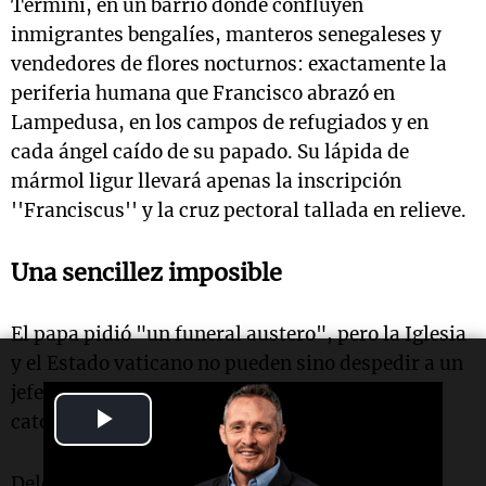
Termini, en un barrio donde confluyen
inmigrantes bengalíes, manteros senegaleses y
vendedores de flores nocturnos: exactamente la
periferia humana que Francisco abrazó en
Lampedusa, en los campos de refugiados y en
cada ángel caído de su papado. Su lápida de
mármol ligur llevará apenas la inscripción
''Franciscus'' y la cruz pectoral tallada en relieve.
Una sencillez imposible
El papa pidió "un funeral austero", pero la Iglesia
y el Estado vaticano no pueden sino despedir a un
jefe de Estado y pastor de 1 .400 millones de
Play
católicos.
Video
Delegaciones de más de 160 países, jefes de