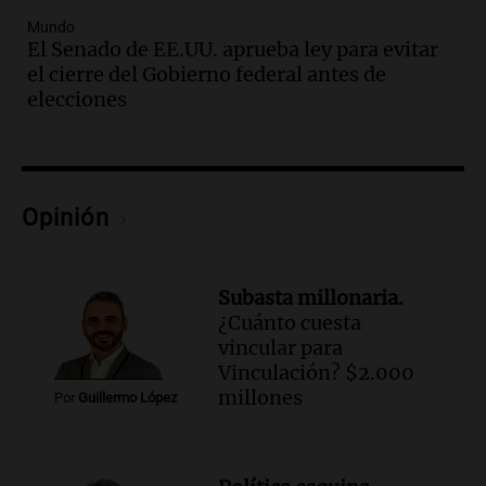
Audio.
Murió Jorge Messi
Mundo
Una mañana para todos
El Senado de EE.UU. aprueba ley para evitar
Episodios
el cierre del Gobierno federal antes de
elecciones
Audio.
Mateo, a los 25 años, lucha
contra el tiempo: necesita un trasplante
para poder seguir viviend
Una mañana para todos
Episodios
Opinión
Audio.
Estiman que la inflación nacional
de julio será menor al 2,9% registrado
en CABA
Subasta millonaria.
Una mañana para todos
¿Cuánto cuesta
Episodios
vincular para
Audio.
Altas Cumbres: rescataron a una
Vinculación? $2.000
cabra que llevaba ocho días atrapada en
millones
Por
Guillermo López
un precipicio
Una mañana para todos
Episodios