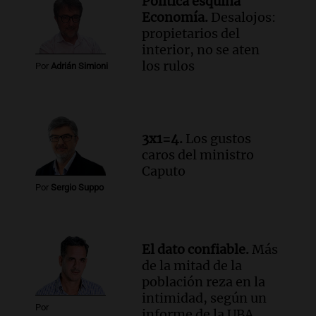
Política esquina
Audio.
Chile planteó mejorar la
Economía.
Desalojos:
conectividad fronteriza, aérea y digital
propietarios del
con Jujuy
interior, no se aten
Panorama Federal
los rulos
Por
Adrián Simioni
Episodios
Audio.
Del fitness a la longevidad: por
qué crece el consumo de alimentos con
proteínas
3x1=4.
Los gustos
Una mañana para todos
caros del ministro
Episodios
Caputo
Audio.
Investigan un asalto millonario a
Por
Sergio Suppo
la cooperativa Talamochita en Villa
María
Panorama Federal
Episodios
El dato confiable.
Más
de la mitad de la
población reza en la
intimidad, según un
Por
informe de la UBA