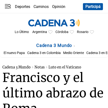
Deportes
Caminos
Opinión
Participá
Programas
Últimas coberturas
Últimas 24 h
En YouTube
Clima
Horóscopo
Lo Último
Argentina
Córdoba
Rosario
Cadena 3 Mundo
El nuevo Papa
Cadena 3 en Colombia
Medio Oriente
Cadena 3 en 
Cadena 3 Mundo
Notas
Luto en el Vaticano
Francisco y el
último abrazo de