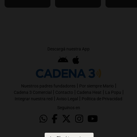
Descargá nuestra App
|
|
Nuestros padres fundadores
Por siempre Mario
|
|
|
|
Cadena 3 Comercial
Contacto
Cadena Heat
La Popu
|
|
Integrar nuestra red
Aviso Legal
Política de Privacidad
Seguinos en