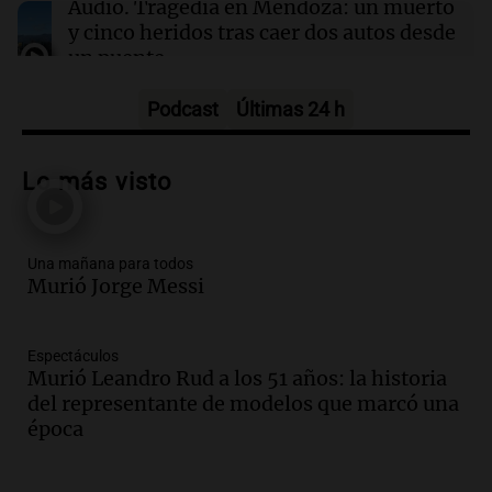
Audio.
Tragedia en Mendoza: un muerto
y cinco heridos tras caer dos autos desde
un puente
Una mañana para todos
Episodios
Podcast
Últimas 24 h
Audio.
Messi llegará esta noche a
Rosario para acompañar a su familia
Lo más visto
tras la muerte de su papá
Una mañana para todos
Episodios
Una mañana para todos
Audio.
Ley de Propiedad Privada: el revés
Murió Jorge Messi
en el Congreso expuso una debilidad
comunicacional del Gobierno
Una mañana para todos
Espectáculos
Episodios
Murió Leandro Rud a los 51 años: la historia
Audio.
Casabindo se prepara para una
del representante de modelos que marcó una
celebración única: 30.000 turistas y el
época
tradicional Toreo de la Vincha
Una mañana para todos