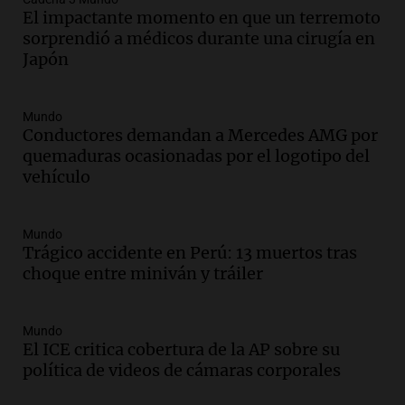
Una mañana para todos
El impactante momento en que un terremoto
Episodios
sorprendió a médicos durante una cirugía en
Japón
Audio.
El orgullo y el sueño argentino de
Jorge Messi en una entrevista con Rony
Vargas en 2007
Mundo
Una mañana para todos
Conductores demandan a Mercedes AMG por
Episodios
quemaduras ocasionadas por el logotipo del
Audio.
El abuelo de Agostina Vega, tras
vehículo
las nuevas detenciones: "En esa casa
todos tenían algo que ver"
Una mañana para todos
Mundo
Trágico accidente en Perú: 13 muertos tras
Episodios
choque entre miniván y tráiler
Audio.
Una nutricionista derribó el mito
del desayuno ideal: qué alimentos
conviene priorizar
Mundo
Una mañana para todos
El ICE critica cobertura de la AP sobre su
Episodios
política de videos de cámaras corporales