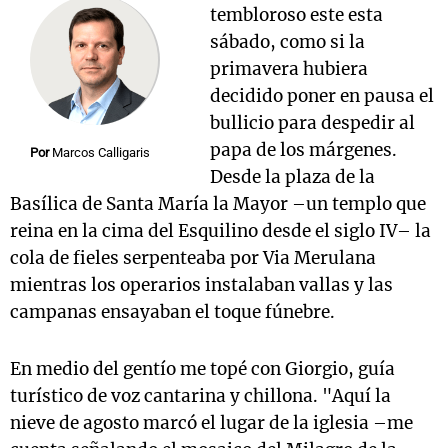
tembloroso este esta
sábado, como si la
primavera hubiera
Notas
decidido poner en pausa el
s
Notas
bullicio para despedir al
La Sole en
papa de los márgenes.
ial
Mundial 2026
Cadena 3
Por
Marcos Calligaris
Desde la plaza de la
Basílica de Santa María la Mayor –un templo que
reina en la cima del Esquilino desde el siglo IV– la
cola de fieles serpenteaba por Via Merulana
mientras los operarios instalaban vallas y las
campanas ensayaban el toque fúnebre.
En medio del gentío me topé con Giorgio, guía
turístico de voz cantarina y chillona. "Aquí la
nieve de agosto marcó el lugar de la iglesia –me