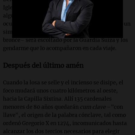
Iglesias orientales y hasta mandatarios que
alguna vez chocaron con su agenda social
ocuparán la Via della Conciliazione. El féretro –un
simple ataúd de ciprés revestido por dentro de
bronce– será escoltado por la Guardia Suiza y los
gendarme que lo acompañaron en cada viaje.
Después del último amén
Cuando la losa se selle y el incienso se disipe, el
foco mudará unos cuatro kilómetros al oeste,
hacia la Capilla Sixtina. Allí 135 cardenales
menores de 80 años quedarán
cum clave
–"con
llave", el origen de la palabra cónclave, tal como
ordenó Gregorio X en 1274, incomunicados hasta
alcanzar los dos tercios necesarios para elegir