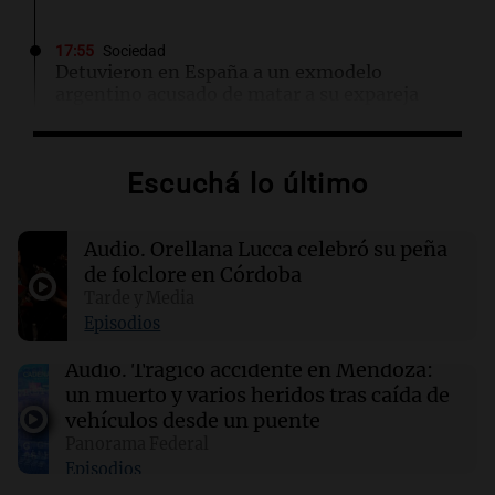
17:55
Sociedad
Detuvieron en España a un exmodelo
argentino acusado de matar a su expareja
17:47
Cadena 3 Mundo
Escuchá lo último
El impactante momento en que un terremoto
sorprendió a médicos durante una cirugía en
Japón
Audio.
Orellana Lucca celebró su peña
de folclore en Córdoba
17:47
Mundo
Tarde y Media
Conductores demandan a Mercedes AMG por
Episodios
quemaduras ocasionadas por el logotipo del
vehículo
Audio.
Trágico accidente en Mendoza:
un muerto y varios heridos tras caída de
vehículos desde un puente
17:43
Deportes
Panorama Federal
Deportivo Riestra se impone 2-0 a
Episodios
Estudiantes y se posiciona en la tabla