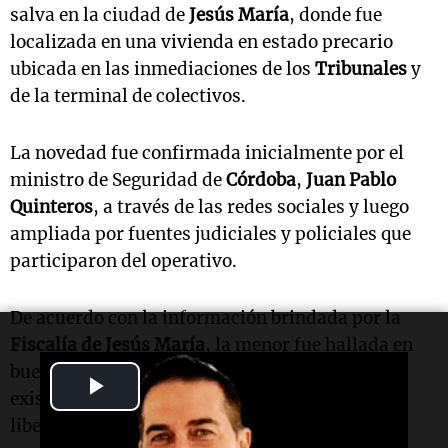
salva en la ciudad de
Jesús María
, donde fue
localizada en una vivienda en estado precario
ubicada en las inmediaciones de los
Tribunales
y
de la terminal de colectivos.
La novedad fue confirmada inicialmente por el
ministro de Seguridad de
Córdoba
,
Juan Pablo
Quinteros
, a través de las redes sociales y luego
ampliada por fuentes judiciales y policiales que
participaron del operativo.
De acuerdo con la información brindada por la
Fiscalía de Jesús María
, la menor fue hallada en
buen estado de salud y, hasta el momento, no
Play
existen indicios de que haya sido privada de su
Video
libertad o víctima de algún delito.