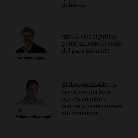
politicos
Episodios
Audio.
Continúan las declaraciones en el
juicio a Óscar González por el accidente
en las altas cumbres
3x1=4.
Qué significa
Panorama Federal
políticamente la visita
Episodios
del papa León XIV
Audio.
Córdoba enfrenta fuertes vientos
Por
Sergio Suppo
que afectan diversas actividades locales,
según Barrionuevo
Noticias
Episodios
El dato confiable.
La
carne vacuna bajó
0,02% en julio y
acumula cuatro meses
Por
sin aumentos
Federico Albarenque