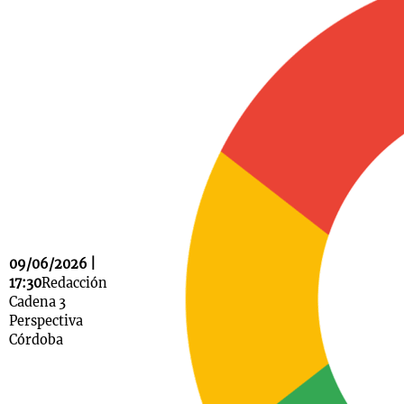
Notas
s
Notas
La Sole en
ial
Mundial 2026
Cadena 3
09/06/2026 |
17:30
Redacción
Cadena 3
Perspectiva
Córdoba