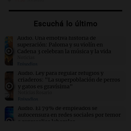
11:36
Sociedad
Detenido el esposo de la mujer que falleció en
un incendio automovilístico en Córdoba
Escuchá lo último
11:34
Deportes
Pablo Gavi se tiñó el pelo rubio tras la victoria
Audio.
Una emotiva historia de
de España en el Mundial 2026
superación: Paloma y su violín en
Cadena 3 celebran la música y la vida
Noticias
11:33
Fútbol
Episodios
Racing apartó del plantel a tres jugadores
importantes que buscan dejar el club
Audio.
Ley para regular refugios y
criaderos: "La superpoblación de perros
y gatos es gravísima"
11:28
Fútbol
Noticias Rosario
La FIFA se disculpó por el fallido intento de
Episodios
atraer inversores privados a sus torneos
Audio.
El 79% de empleados se
autocensura en redes sociales por temor
a represalias laborales
Noticias