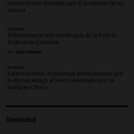
universitario detenido por el femicidio de su
Noticias Rosario
esposa
Episodios
Audio.
Trasladaron a Cantero a una
cárcel federal de máxima seguridad:
Sociedad
Detuvieron al jefe antidrogas de la Policía
"Buscamos evitar que dirija delitos"
Federal en Córdoba
Noticias Rosario
Episodios
Por
Juan Federico
Audio.
Senado debatirá proyecto de
propiedad privada sin controvertido
Sociedad
capítulo de tierras hoy a las 14 horas
Estremecedor: el mensaje premonitorio que
Noticias
le dio un amigo al joven asesinado por su
Episodios
novia en Chaco
Audio.
Asesinan a influencer mexicano
César Gastelum durante transmisión en
vivo en Culiacán, Sinaloa
Panorama Federal
Sociedad
Episodios
Audio.
Detienen al esposo de mujer que