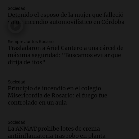
falleció tras supuesta explosión de
Sociedad
celular en Córdoba
Detenido el esposo de la mujer que falleció
Noticias
en un incendio automovilístico en Córdoba
Episodios
Audio.
El Vaticano expresa su apoyo a
madres buscadoras en México en medio
Siempre Juntos Rosario
de crisis de desapariciones
Trasladaron a Ariel Cantero a una cárcel de
Panorama Federal
máxima seguridad: "Buscamos evitar que
Episodios
dirija delitos"
Audio.
Tormentas y vientos intensos
afectan Santa Fe: recomendaciones para
Sociedad
los vecinos
Principio de incendio en el colegio
Noticias
Misericordia de Rosario: el fuego fue
Episodios
controlado en un aula
Audio.
Ráfagas de viento fuertes
generan inconvenientes en Córdoba: un
árbol obstaculiza avenidas
Sociedad
La ANMAT prohíbe lotes de crema
Noticias
antiinflamatoria tras robo en planta
Episodios