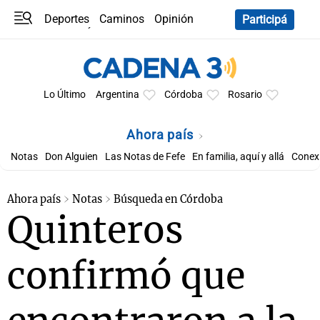
Deportes
Caminos
Opinión
Participá
Programas
Últimas coberturas
Últimas 24 h
En YouTube
Clima
Horóscopo
Lo Último
Argentina
Córdoba
Rosario
Ahora país
Notas
Don Alguien
Las Notas de Fefe
En familia, aquí y allá
Conexi
Ahora país
Notas
Búsqueda en Córdoba
Quinteros
confirmó que