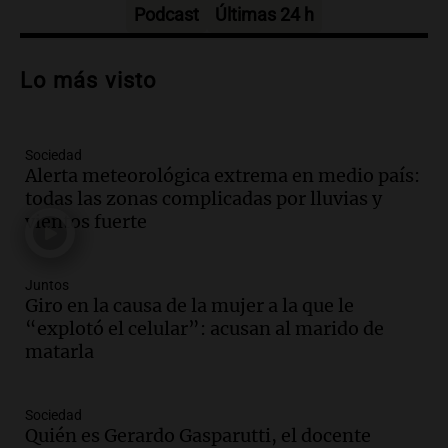
Episodios
Podcast
Últimas 24 h
Audio.
Del semáforo a la universidad: la
conmovedora historia de "El Duende" y
Lo más visto
su hija violinista
La Mesa de Café
Episodios
Sociedad
Audio.
La pizzería más antigua de
Alerta meteorológica extrema en medio país:
Córdoba homenajeó a León XIV con una
todas las zonas complicadas por lluvias y
pizza esculpida con su rostro
vientos fuerte
Radioinforme 3
Episodios
Audio.
Cadena 3 anunció sus próximas
Juntos
coberturas y presentó un nuevo estudio
Giro en la causa de la mujer a la que le
urbano móvil
“explotó el celular”: acusan al marido de
Juntos
matarla
Episodios
Audio.
A 13 años de Salta 2141,
Sociedad
familiares mantienen vivo el reclamo de
Quién es Gerardo Gasparutti, el docente
memoria y justicia