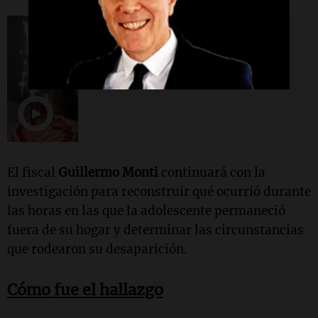
Viva la Radio
"Estoy esperando verla y
abrazarla": la emoción de la
madre tras el hallazgo
El fiscal
Guillermo Monti
continuará con la
investigación para reconstruir qué ocurrió durante
las horas en las que la adolescente permaneció
fuera de su hogar y determinar las circunstancias
que rodearon su desaparición.
Cómo fue el hallazgo