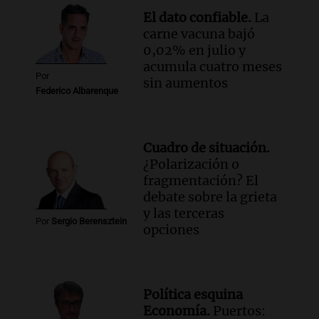
Fe relativiza el impacto del fallo sobre
El dato confiable.
La
jubilaciones en la provincia
carne vacuna bajó
Panorama Federal
0,02% en julio y
Episodios
acumula cuatro meses
Por
sin aumentos
Federico Albarenque
Cuadro de situación.
¿Polarización o
fragmentación? El
debate sobre la grieta
y las terceras
Por
Sergio Berensztein
opciones
Política esquina
Economía.
Puertos: