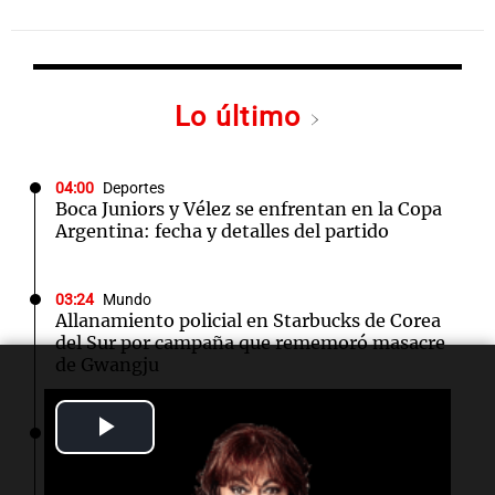
Lo último
04:00
Deportes
Boca Juniors y Vélez se enfrentan en la Copa
Argentina: fecha y detalles del partido
03:24
Mundo
Allanamiento policial en Starbucks de Corea
del Sur por campaña que rememoró masacre
de Gwangju
Play
03:00
Deportes
Racing se mide ante Belgrano en la Copa
Video
Argentina: día, hora y TV del partido