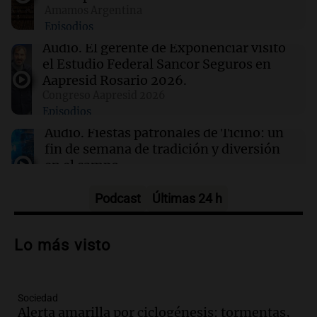
Amamos Argentina
Episodios
01:54
Mundo
Fallecen dos soldados israelíes en Líbano,
Audio.
El gerente de Exponenciar visitó
marcando el primer incidente mortal desde
el Estudio Federal Sancor Seguros en
junio
Aapresid Rosario 2026.
Congreso Aapresid 2026
Episodios
01:37
Mundo
Trump señala a Canadá por incendios
Audio.
Fiestas patronales de Ticino: un
forestales, pero los científicos advierten sobre
fin de semana de tradición y diversión
el cambio climático
en el campo
Panorama Federal
Episodios
Podcast
Últimas 24 h
Audio.
Preparativos para la feria en La
Bulalle, Córdoba: actividades y horarios
Lo más visto
de apertura
Panorama Federal
Episodios
Sociedad
Audio.
Río Gallegos enfrenta secuelas de
Alerta amarilla por ciclogénesis: tormentas,