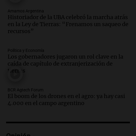
Episodios
Amamos Argentina
Audio.
Historiador de la UBA celebró la
Historiador de la UBA celebró la marcha atrás
marcha atrás en la Ley de Tierras:
en la Ley de Tierras: “Frenamos un saqueo de
“Frenamos un saqueo de recursos”
recursos”
Amamos Argentina
Episodios
Audio.
Ahyre estuvo en el Estudio
Política y Economía
Federal Sancor Seguros y adelantó su
Los gobernadores jugaron un rol clave en la
nuevo tema a Cadena 3 Rosario.
caída de capítulo de extranjerización de
tierras
Viva la Radio Rosario
Episodios
Audio.
Cierre del Paso Internacional
BCR Agtech Forum
Cristo Redentor por acumulación de
El boom de los drones en el agro: ya hay casi
nieve se extiende a 22 días
4.000 en el campo argentino
Panorama Federal
Episodios
Audio.
Estudiantes de Italia realizan
prácticas docentes en Córdoba para