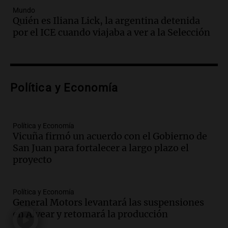
Audio.
Un trabajador herido tras caer a
Mundo
Quién es Iliana Lick, la argentina detenida
un pozo de 17 metros en Nueva Córdoba
por el ICE cuando viajaba a ver a la Selección
Panorama Federal
Episodios
Audio.
Lanzamiento del Tigo 7 CSH: el
nuevo híbrido enchufable de Chery llega
Política y Economía
al mercado argentino
Panorama Federal
Episodios
Política y Economía
Audio.
Perito Moreno recibe la Copa
Vicuña firmó un acuerdo con el Gobierno de
Mundial de Natación de Invierno con
San Juan para fortalecer a largo plazo el
récords y atletas de 20 países
proyecto
Amamos Argentina
Episodios
Audio.
Conductor imputado por
Política y Economía
accidente fatal en San Luis dejó tres
General Motors levantará las suspensiones
jóvenes muertos y un herido grave
en Alvear y retomará la producción
Panorama Federal