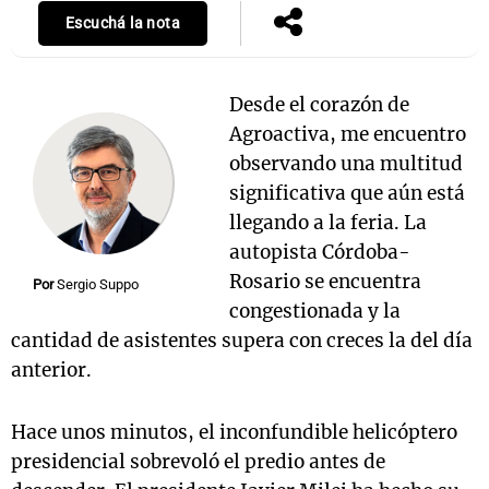
Escuchá la nota
Notas
Desde el corazón de
s
Notas
Agroactiva, me encuentro
La Sole en
observando una multitud
ial
Mundial 2026
Cadena 3
significativa que aún está
llegando a la feria. La
autopista Córdoba-
Rosario se encuentra
Por
Sergio Suppo
congestionada y la
cantidad de asistentes supera con creces la del día
anterior.
Hace unos minutos, el inconfundible helicóptero
presidencial sobrevoló el predio antes de