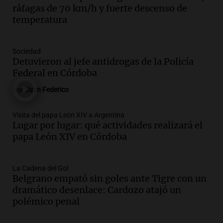
lluvias, senadores manifiestan
ráfagas de 70 km/h y fuerte descenso de
oposición a ley de tierras
temperatura
Panorama Federal
Episodios
Audio.
Mendoza celebra la apertura del
Sociedad
centro de esquí Penitentes Park tras
Detuvieron al jefe antidrogas de la Policía
siete años de cierre por falta de nieve
Federal en Córdoba
Panorama Federal
Por
Juan Federico
Episodios
Audio.
Madres en Rosario piden por la
Visita del papa León XIV a Argentina
Lugar por lugar: qué actividades realizará el
ley Joaquín.
papa León XIV en Córdoba
Viva la Radio Rosario
Episodios
Audio.
Juan Pedro Colombo, rematador
La Cadena del Gol
Belgrano empató sin goles ante Tigre con un
de hacienda: “Las tecnologías no
dramático desenlace: Cardozo atajó un
reemplazan el contacto con la gente”
polémico penal
La Argentina, hoy
Episodios