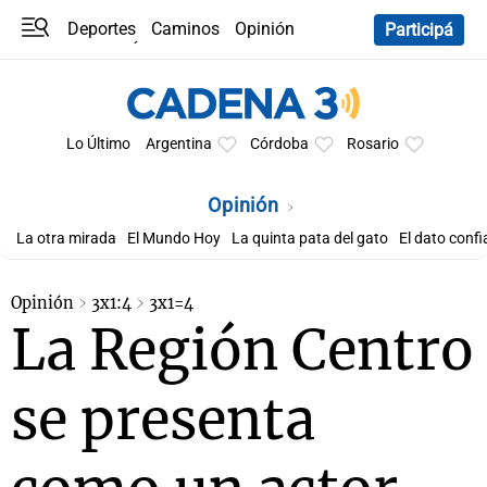
Deportes
Caminos
Opinión
Participá
Programas
Últimas coberturas
Últimas 24 h
En YouTube
Clima
Horóscopo
Lo Último
Argentina
Córdoba
Rosario
Opinión
La otra mirada
El Mundo Hoy
La quinta pata del gato
El dato confi
Opinión
3x1:4
3x1=4
La Región Centro
se presenta