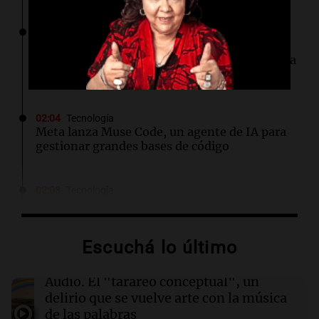
02:18
Mundo
Francia pone fin a las llamadas de
telemarketing no solicitadas desde la próxima
semana
02:04
Tecnología
Meta lanza Muse Code, un agente de IA para
gestionar grandes bases de código
02:03
Tecnología
Travis Kalanick suma a un exejecutivo de Uber
como CFO en su startup de robótica Atoms
Escuchá lo último
02:00
Deportes
Independiente y Atlético Tucumán se
Audio.
El "tarareo conceptual", un
enfrentan en octavos de la Copa Argentina:
delirio que se vuelve arte con la música
horarios y TV
de las palabras