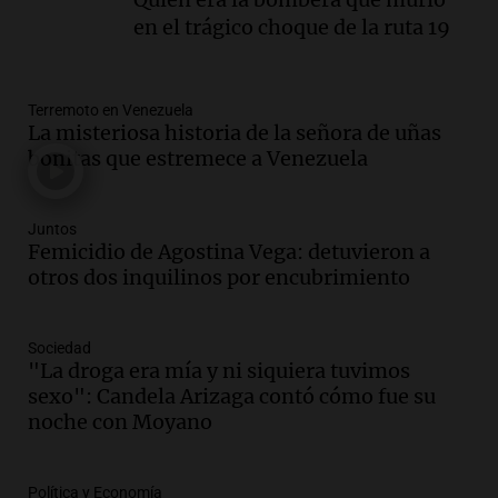
Audio.
Tras atrincherarse, la intendenta
en el trágico choque de la ruta 19
interina de Villa Santa Cruz del Lago
aceptó dejar el cargo
Ahora país
Terremoto en Venezuela
Episodios
La misteriosa historia de la señora de uñas
Audio.
La justicia investiga una estafa
bonitas que estremece a Venezuela
millonaria a través de una financiera en
Mendoza y San Rafael
Panorama Federal
Juntos
Femicidio de Agostina Vega: detuvieron a
Episodios
otros dos inquilinos por encubrimiento
Audio.
Cómo serán los desalojos exprés
y contratos de alquiler si se aprueba la
ley de propiedad privada
Sociedad
Ahora país
"La droga era mía y ni siquiera tuvimos
Episodios
sexo": Candela Arizaga contó cómo fue su
Audio.
Se inaugura la décimo primera
noche con Moyano
exposición agrícola en Bulaya con
diversas atracciones para todos
Política y Economía
Panorama Federal