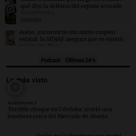
qué dijo la defensa del esposo acusado
14:16
Mundo
Katarzyna Niewiadoma-Phinney se impone
Radioinforme 3
en la 7ma etapa y asume el liderazgo del Tour
Episodios
de Francia femenino
Audio.
Exconvicto con doble empleo
estatal: la SENAF asegura que se enteró
por los medios
Radioinforme 3
Episodios
Podcast
Últimas 24 h
Audio.
Los gustos caros del ministro
Caputo | Por Sergio Suppo
Lo más visto
3x1:4
Episodios
Radioinforme 3
Audio.
Desalojos: propietarios del
Terrible choque en Córdoba: murió una
interior, no se aten los rulos | Por
bombera cerca del Mercado de Abasto
Adrián Simioni
Política esquina Economía
Episodios
Quién era la bombera que murió