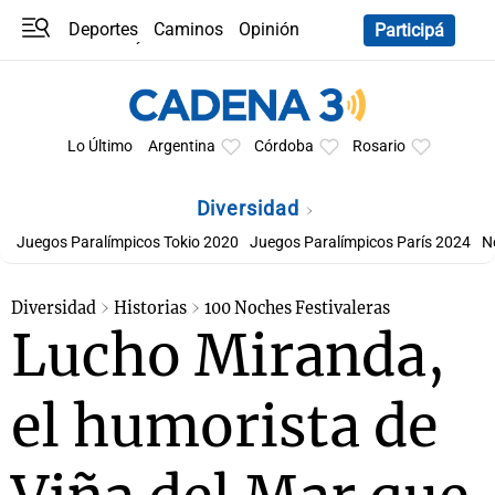
Deportes
Caminos
Opinión
Participá
Programas
Últimas coberturas
Últimas 24 h
En YouTube
Clima
Horóscopo
Lo Último
Argentina
Córdoba
Rosario
Diversidad
Juegos Paralímpicos Tokio 2020
Juegos Paralímpicos París 2024
N
Diversidad
Historias
100 Noches Festivaleras
Lucho Miranda,
el humorista de