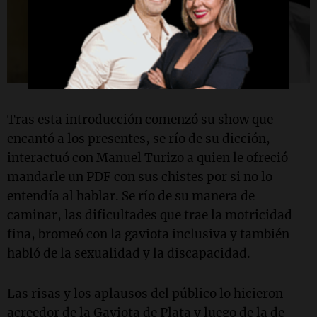
Tras esta introducción comenzó su show que
encantó a los presentes, se río de su dicción,
interactuó con Manuel Turizo a quien le ofreció
mandarle un PDF con sus chistes por si no lo
entendía al hablar. Se río de su manera de
caminar, las dificultades que trae la motricidad
fina, bromeó con la gaviota inclusiva y también
habló de la sexualidad y la discapacidad.
Las risas y los aplausos del público lo hicieron
acreedor de la Gaviota de Plata y luego de la de