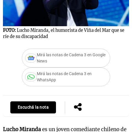
Notas
FOTO:
Lucho Miranda, el humorista de Viña del Mar que se
F
s
Notas
ríe de su discapacidad
r
La Sole en
ial
Mundial 2026
Cadena 3
Mirá las notas de Cadena 3 en Google
News
Mirá las notas de Cadena 3 en
WhatsApp
Escuchá la nota
Lucho Miranda
es un joven comediante chileno de