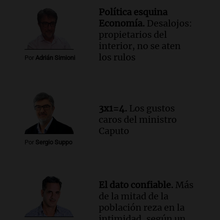
reza en la intimidad, según un informe
Política esquina
de la UBA
Economía.
Desalojos:
El dato confiable
propietarios del
Episodios
interior, no se aten
Audio.
Cientos de fieles celebran a San
los rulos
Por
Adrián Simioni
Cayetano pidiendo trabajo y salud en
Córdoba
Panorama Federal
Episodios
3x1=4.
Los gustos
Audio.
"Tiene que haber una
caros del ministro
reglamentación": el reclamo del Kennel
Caputo
Club por los criaderos de perros
Por
Sergio Suppo
Noticias Rosario
Episodios
Audio.
Trump acusa a México de
perjudicar la economía estadounidense
El dato confiable.
Más
y defiende sus aranceles
de la mitad de la
población reza en la
Panorama Federal
intimidad, según un
Episodios