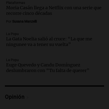
carnaval el estudio de Cadena 3
Plataformas
Juntos
Moria Casán llega a Netflix con una serie que
Episodios
recorre cinco décadas
Audio.
La Expo La Bulaye 2026
Por
Susana Manzelli
comienza con sorpresas y grandes
premios para los visitantes
La Popu
Noticias
La Gata Noelia salió al cruce: “La que me
Episodios
ningunee va a tener su vuelta”
Audio.
Córdoba: destituyeron a la
intendenta interina de Villa Santa Cruz
del Lago y se atrincheró
La Popu
Euge Quevedo y Candu Domínguez
Juntos
deslumbraron con “Tu falta de querer”
Episodios
Audio.
Clases de tango y milonga en la
Confitería El Oriental: una propuesta
cultural imperdible
Noticias
Opinión
Episodios
Audio.
Más de la mitad de la población