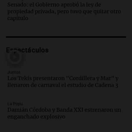
Senado: el Gobierno aprobó la ley de
Episodios
propiedad privada, pero tuvo que quitar otro
Audio.
Se atrincheró la intendenta
capítulo
interina de Villa Santa Cruz del Lago
tras ser destituida
Ahora país
Episodios
Audio.
Anuncian los ganadores de
Espectáculos
premios en Cadena 3: más de 15.000
mensajes recibidos
Noticias
Juntos
Episodios
Los Tekis presentaron "Cordillera y Mar" y
llenaron de carnaval el estudio de Cadena 3
Audio.
La Rioja inicia pago de bonos y
avanza en discusión electoral y
protección de tierras
La Popu
Panorama Federal
Damián Córdoba y Banda XXI estrenaron un
Episodios
enganchado explosivo
Audio.
Los Tekis presentaron
"Cordillera y Mar" y llenaron de