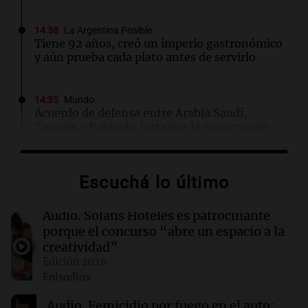
14:38
La Argentina Posible
Tiene 92 años, creó un imperio gastronómico
y aún prueba cada plato antes de servirlo
14:35
Mundo
Acuerdo de defensa entre Arabia Saudí,
Turquía y Pakistán fortalece la cooperación
regional
Escuchá lo último
14:25
Sociedad
"Dos dedos de frente": el insólito origen de
una expresión popular
Audio.
Solans Hoteles es patrocinante
porque el concurso “abre un espacio a la
creatividad”
14:20
Sociedad
Edición 2026
Excarcelan a ex funcionarias de ANMAT e
Episodios
INAME por caso de fentanilo contaminado
Audio.
Femicidio por fuego en el auto: