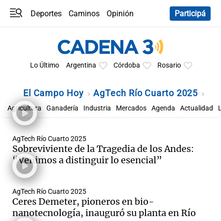
Deportes
Caminos
Opinión
Participá
Programas
Últimas coberturas
Últimas 24 h
En YouTube
Clima
Horóscopo
Lo Último
Argentina
Córdoba
Rosario
El Campo Hoy
AgTech Río Cuarto 2025
Agricultura
Ganadería
Industria
Mercados
Agenda
Actualidad
AgTech Río Cuarto 2025
Sobreviviente de la Tragedia de los Andes:
“Venimos a distinguir lo esencial”
AgTech Río Cuarto 2025
Ceres Demeter, pioneros en bio-
nanotecnología, inauguró su planta en Río