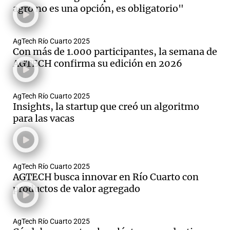
agro no es una opción, es obligatorio"
AgTech Río Cuarto 2025
Notas
Con más de 1.000 participantes, la semana de
s
Notas
AGTECH confirma su edición en 2026
La Sole en
ial
Mundial 2026
Cadena 3
AgTech Río Cuarto 2025
Insights, la startup que creó un algoritmo
para las vacas
AgTech Río Cuarto 2025
AGTECH busca innovar en Río Cuarto con
productos de valor agregado
AgTech Río Cuarto 2025