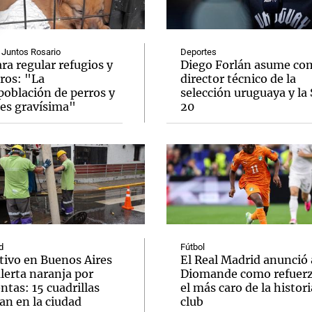
 Juntos Rosario
Deportes
ra regular refugios y
Diego Forlán asume co
ros: "La
director técnico de la
población de perros y
selección uruguaya y la
Notas
Notas
No
 es gravísima"
20
e en Cadena 3
El huracán de Arequito
Cadena 3 en
d
Fútbol
tivo en Buenos Aires
El Real Madrid anunció 
lerta naranja por
Diomande como refuerz
tas: 15 cuadrillas
el más caro de la histori
an en la ciudad
club