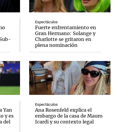
Espectáculos
mo
Fuerte enfrentamiento en
Gran Hermano: Solange y
Notas
 Sub-
Charlotte se gritaron en
tas
Notas
plena nominación
Venezuela de
 Groenlandia
Comprometidos
Madur
Espectáculos
a Yan
Ana Rosenfeld explica el
o y es
embargo de la casa de Mauro
a del
Icardi y su contexto legal