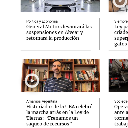
Política y Economía
Siempre
General Motors levantará las
Ley pa
suspensiones en Alvear y
criade
retomará la producción
super
Notas
Notas
gatos
Editorial
Mundial 2026
La Sol
Amamos Argentina
Socieda
Historiador de la UBA celebró
Opera
la marcha atrás en la Ley de
ante a
Tierras: “Frenamos un
tormen
saqueo de recursos”
trabaj