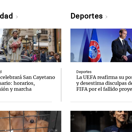
edad
Deportes
d
Deportes
e celebrará San Cayetano
La UEFA reafirma su po
ario: horarios,
y desestima disculpas de
sión y marcha
FIFA por el fallido proy