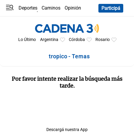
Deportes
Caminos
Opinión
Participá
Programas
Últimas coberturas
Últimas 24 h
En YouTube
Clima
Horóscopo
Lo Último
Argentina
Córdoba
Rosario
tropico - Temas
Por favor intente realizar la búsqueda más
tarde.
Descargá nuestra App