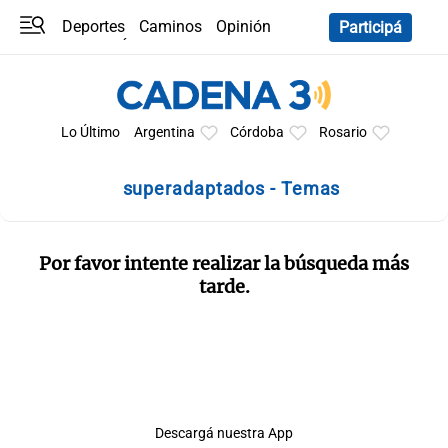
Deportes
Caminos
Opinión
Participá
Programas
Últimas coberturas
Últimas 24 h
En YouTube
Clima
Horóscopo
Lo Último
Argentina
Córdoba
Rosario
superadaptados - Temas
Por favor intente realizar la búsqueda más
tarde.
Descargá nuestra App