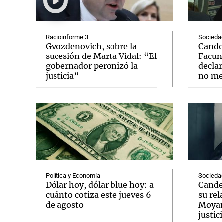
Radioinforme 3
Socieda
Gvozdenovich, sobre la
Candel
sucesión de Marta Vidal: “El
Facun
gobernador peronizó la
declar
Notas
Notas
justicia”
no me
Editorial
Mundial 2026
La Sol
Política y Economía
Socieda
Dólar hoy, dólar blue hoy: a
Cande
cuánto cotiza este jueves 6
su re
de agosto
Moyano
justic