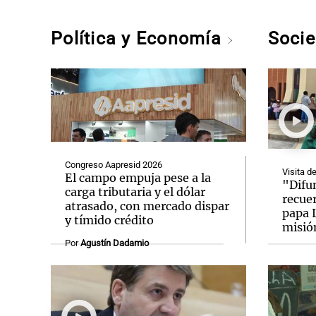
Política y Economía
Soci
Congreso Aapresid 2026
Visita d
El campo empuja pese a la
"Difun
carga tributaria y el dólar
recue
atrasado, con mercado dispar
papa 
y tímido crédito
misió
Por
Agustín Dadamio