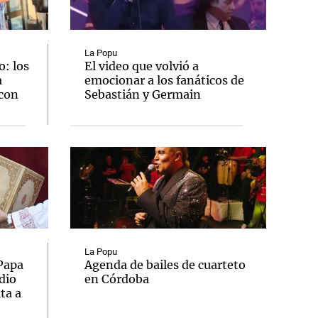
La Popu
: los
El video que volvió a
a
emocionar a los fanáticos de
Notas
 con
Sebastián y Germain
tas
Notas
Venezuela de
 Groenlandia
Comprometidos
Madur
La Popu
 Papa
Agenda de bailes de cuarteto
dio
en Córdoba
ta a