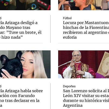
d
Fútbol
a Arizaga desligó a
Locura por Mastantuono
do Moyano tras
hinchas de la Fiorentin
ar: "Tuve un brote, él
recibieron al argentino
Notas
Notas
No
 hizo nada"
euforia
e en Cadena 3
El huracán de Arequito
Cadena 3 en
d
Deportes
la Arizaga habla sobre
San Lorenzo solicita al
lación con Facundo
León XIV visitar su esta
 tras declarar en la
durante su histórica visi
ia
Argentina