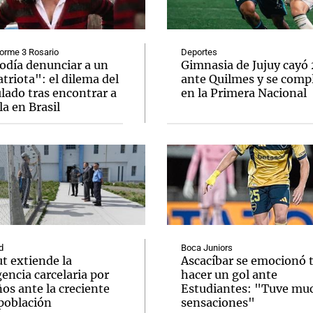
orme 3 Rosario
Deportes
odía denunciar a un
Gimnasia de Jujuy cayó
riota": el dilema del
ante Quilmes y se comp
lado tras encontrar a
en la Primera Nacional
Notas
Notas
No
a en Brasil
e en Cadena 3
El huracán de Arequito
Cadena 3 en
d
Boca Juniors
t extiende la
Ascacíbar se emocionó 
encia carcelaria por
hacer un gol ante
os ante la creciente
Estudiantes: "Tuve mu
población
sensaciones"