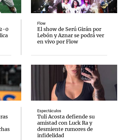
Flow
 2-0
El show de Serú Girán por
lica
Lebón y Aznar se podrá ver
Notas
en vivo por Flow
tas
Notas
Venezuela de
 Groenlandia
Comprometidos
Madur
Espectáculos
tras
Tuli Acosta defiende su
amistad con Luck Ra y
chas
desmiente rumores de
infidelidad