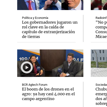
Política y Economía
Radioinf
Los gobernadores jugaron un
"No p
rol clave en la caída de
compat
capítulo de extranjerización
Consu
Notas
Notas
de tierras
Micael
Editorial
Mundial 2026
La Sol
BCR Agtech Forum
Socieda
El boom de los drones en el
Chubu
agro: ya hay casi 4.000 en el
emerg
campo argentino
dos añ
sobre