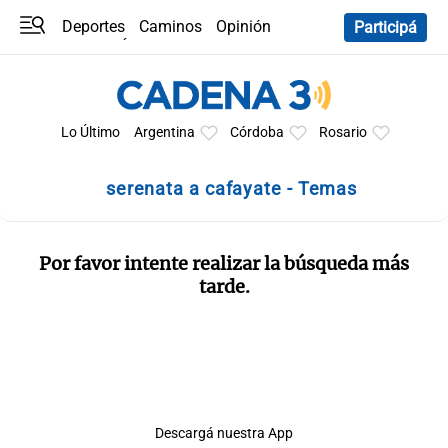
Deportes
Caminos
Opinión
Participá
Programas
Últimas coberturas
Últimas 24 h
En YouTube
Clima
Horóscopo
Lo Último
Argentina
Córdoba
Rosario
serenata a cafayate - Temas
Por favor intente realizar la búsqueda más
tarde.
Descargá nuestra App