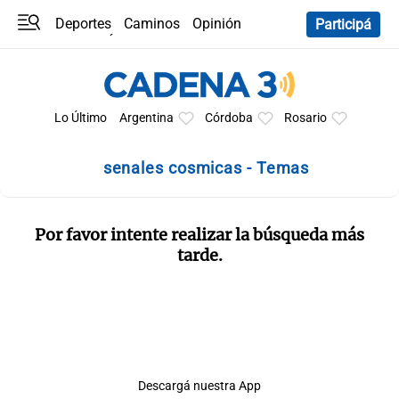
Deportes
Caminos
Opinión
Participá
Programas
Últimas coberturas
Últimas 24 h
En YouTube
Clima
Horóscopo
Lo Último
Argentina
Córdoba
Rosario
senales cosmicas - Temas
Por favor intente realizar la búsqueda más
tarde.
Descargá nuestra App