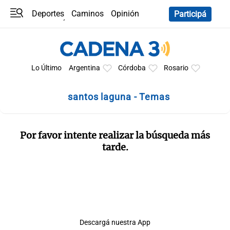
Deportes
Caminos
Opinión
Participá
Programas
Últimas coberturas
Últimas 24 h
En YouTube
Clima
Horóscopo
Lo Último
Argentina
Córdoba
Rosario
santos laguna - Temas
Por favor intente realizar la búsqueda más
tarde.
Descargá nuestra App