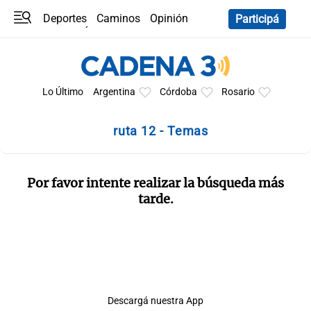
Deportes
Caminos
Opinión
Participá
Programas
Últimas coberturas
Últimas 24 h
En YouTube
Clima
Horóscopo
Lo Último
Argentina
Córdoba
Rosario
ruta 12 - Temas
Por favor intente realizar la búsqueda más
tarde.
Descargá nuestra App