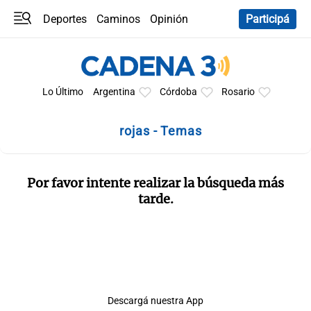
Deportes
Caminos
Opinión
Participá
Programas
Últimas coberturas
Últimas 24 h
En YouTube
Clima
Horóscopo
Lo Último
Argentina
Córdoba
Rosario
rojas - Temas
Por favor intente realizar la búsqueda más
tarde.
Descargá nuestra App