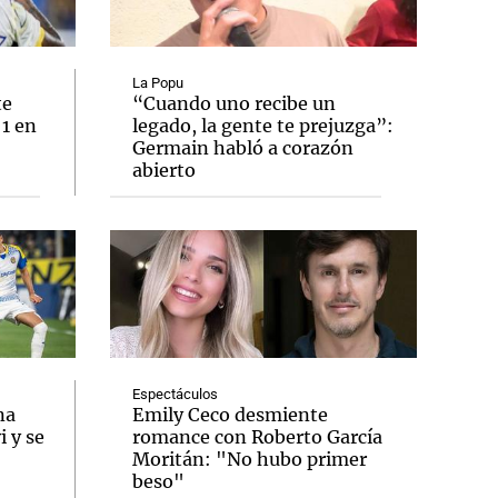
La Popu
te
“Cuando uno recibe un
 1 en
legado, la gente te prejuzga”:
Notas
Germain habló a corazón
tas
Notas
abierto
Venezuela de
 Groenlandia
Comprometidos
Madur
Espectáculos
na
Emily Ceco desmiente
 y se
romance con Roberto García
Moritán: "No hubo primer
beso"