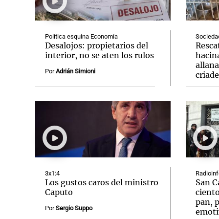
Política esquina Economía
Socieda
Desalojos: propietarios del
Resca
interior, no se aten los rulos
hacin
allan
Notas
Notas
Por
Adrián Simioni
criad
Editorial
Mundial 2026
La Sol
3x1:4
Radioin
Los gustos caros del ministro
San C
Caputo
ciento
pan, p
Por
Sergio Suppo
emoti