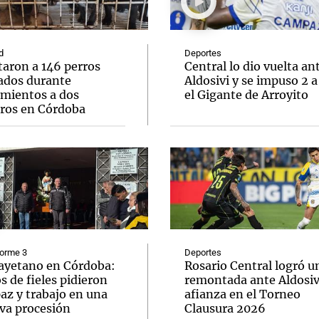
d
Deportes
taron a 146 perros
Central lo dio vuelta an
ados durante
Aldosivi y se impuso 2 a
amientos a dos
el Gigante de Arroyito
Notas
Notas
No
eros en Córdoba
e en Cadena 3
El huracán de Arequito
Cadena 3 en
forme 3
Deportes
ayetano en Córdoba:
Rosario Central logró u
s de fieles pidieron
remontada ante Aldosivi
az y trabajo en una
afianza en el Torneo
va procesión
Clausura 2026