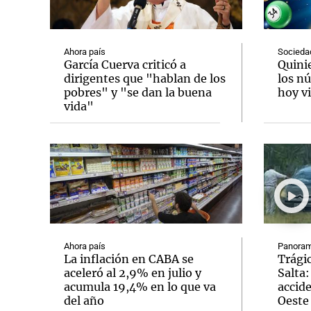
Ahora país
Socieda
García Cuerva criticó a
Quini
dirigentes que "hablan de los
los n
pobres" y "se dan la buena
hoy vi
Notas
Notas
vida"
Editorial
Mundial 2026
La Sol
Ahora país
Panoram
La inflación en CABA se
Trágic
aceleró al 2,9% en julio y
Salta:
acumula 19,4% en lo que va
accid
del año
Oeste