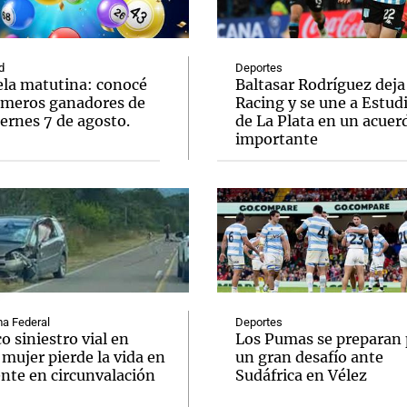
d
Deportes
ela matutina: conocé
Baltasar Rodríguez deja
úmeros ganadores de
Racing y se une a Estud
ernes 7 de agosto.
de La Plata en un acuer
Notas
Notas
No
importante
e en Cadena 3
El huracán de Arequito
Cadena 3 en
a Federal
Deportes
o siniestro vial en
Los Pumas se preparan 
 mujer pierde la vida en
un gran desafío ante
ente en circunvalación
Sudáfrica en Vélez