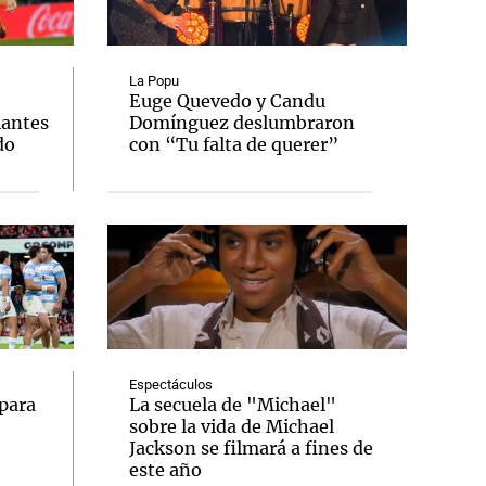
La Popu
Euge Quevedo y Candu
iantes
Domínguez deslumbraron
Notas
do
con “Tu falta de querer”
tas
Notas
Venezuela de
 Groenlandia
Comprometidos
Madur
Espectáculos
para
La secuela de "Michael"
sobre la vida de Michael
Jackson se filmará a fines de
este año