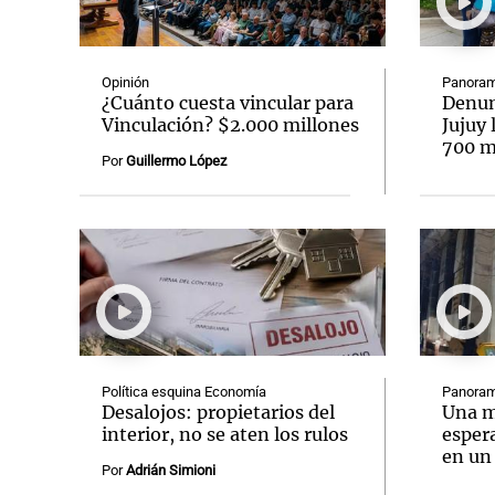
Opinión
Panoram
¿Cuánto cuesta vincular para
Denun
Vinculación? $2.000 millones
Jujuy 
700 mi
Notas
Notas
Por
Guillermo López
Editorial
Mundial 2026
La Sol
Política esquina Economía
Panoram
Desalojos: propietarios del
Una m
interior, no se aten los rulos
espera
en un
Por
Adrián Simioni