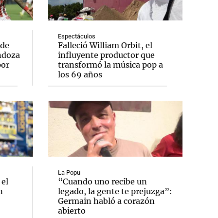
Espectáculos
 de
Falleció William Orbit, el
ndoza
influyente productor que
Notas
por
transformó la música pop a
tas
Notas
los 69 años
Venezuela de
 Groenlandia
Comprometidos
Madur
La Popu
 el
“Cuando uno recibe un
n
legado, la gente te prejuzga”:
Germain habló a corazón
abierto