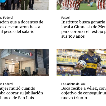
a Federal
Fútbol
cian que a docentes de
Instituto busca ganarle
les descontaron hasta
local a Gimnasia de Me
l pesos del salario
para coronar el festejo 
Notas
Notas
No
sus 108 años
e en Cadena 3
El huracán de Arequito
Cadena 3 en
a Federal
La Cadena del Gol
ujer murió cuando
Boca recibe a Vélez, con
ba cobrar su jubilación
objetivo de conseguir u
 banco de San Luis
nuevo triunfo