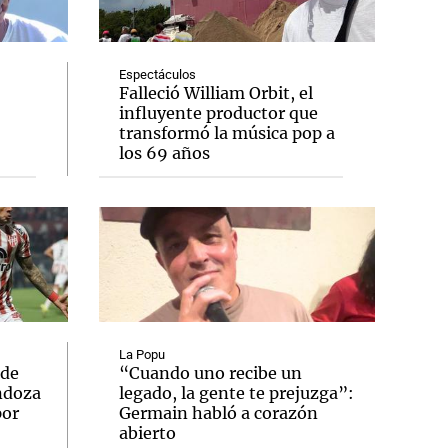
Espectáculos
Falleció William Orbit, el
influyente productor que
Notas
transformó la música pop a
tas
Notas
los 69 años
Venezuela de
 Groenlandia
Comprometidos
Madur
La Popu
 de
“Cuando uno recibe un
ndoza
legado, la gente te prejuzga”:
por
Germain habló a corazón
abierto