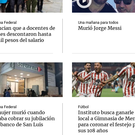
a Federal
Una mañana para todos
cian que a docentes de
Murió Jorge Messi
les descontaron hasta
l pesos del salario
Notas
Notas
No
e en Cadena 3
El huracán de Arequito
Cadena 3 en
a Federal
Fútbol
ujer murió cuando
Instituto busca ganarle
ba cobrar su jubilación
local a Gimnasia de Me
 banco de San Luis
para coronar el festejo 
sus 108 años