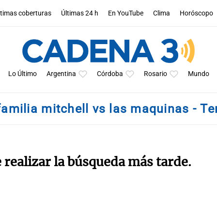
ltimas coberturas
Últimas 24 h
En YouTube
Clima
Horóscopo
Lo Último
Argentina
Córdoba
Rosario
Mundo
familia mitchell vs las maquinas - T
e realizar la búsqueda más tarde.