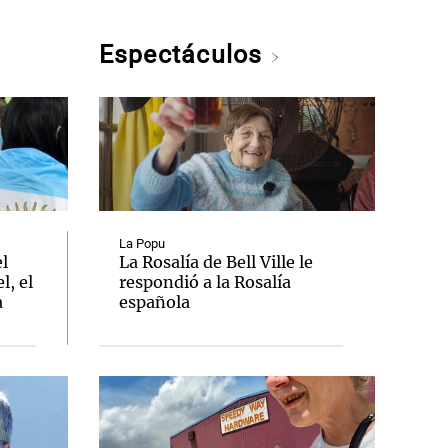
Espectáculos
La Popu
el
La Rosalía de Bell Ville le
l, el
respondió a la Rosalía
a
española