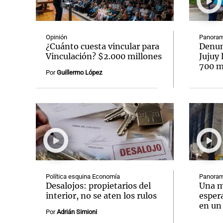
Opinión
Panoram
¿Cuánto cuesta vincular para
Denun
Vinculación? $2.000 millones
Jujuy 
700 mi
Notas
Notas
Por
Guillermo López
Editorial
Mundial 2026
La Sol
Política esquina Economía
Panoram
Desalojos: propietarios del
Una m
interior, no se aten los rulos
espera
en un
Por
Adrián Simioni