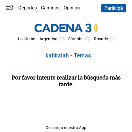
Deportes
Caminos
Opinión
Participá
Programas
Últimas coberturas
Últimas 24 h
En YouTube
Clima
Horóscopo
Lo Último
Argentina
Córdoba
Rosario
kabbalah - Temas
Por favor intente realizar la búsqueda más
tarde.
Descargá nuestra App