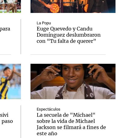
La Popu
para
Euge Quevedo y Candu
Domínguez deslumbraron
Notas
con “Tu falta de querer”
tas
Notas
Venezuela de
 Groenlandia
Comprometidos
Madur
Espectáculos
sivi
La secuela de "Michael"
o paso
sobre la vida de Michael
Jackson se filmará a fines de
este año