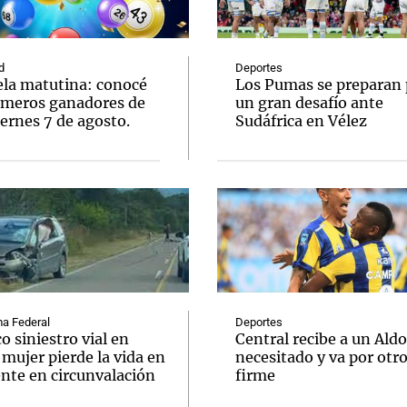
d
Deportes
ela matutina: conocé
Los Pumas se preparan 
úmeros ganadores de
un gran desafío ante
ernes 7 de agosto.
Sudáfrica en Vélez
Notas
Notas
No
e en Cadena 3
El huracán de Arequito
Cadena 3 en
a Federal
Deportes
o siniestro vial en
Central recibe a un Aldo
 mujer pierde la vida en
necesitado y va por otr
ente en circunvalación
firme