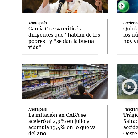
Ahora país
Socieda
García Cuerva criticó a
Quini
dirigentes que "hablan de los
los n
pobres" y "se dan la buena
hoy vi
Notas
Notas
vida"
Editorial
Mundial 2026
La Sol
Ahora país
Panoram
La inflación en CABA se
Trágic
aceleró al 2,9% en julio y
Salta:
acumula 19,4% en lo que va
accid
del año
Oeste