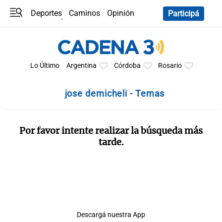
Deportes
Caminos
Opinión
Participá
Programas
Últimas coberturas
Últimas 24 h
En YouTube
Clima
Horóscopo
Lo Último
Argentina
Córdoba
Rosario
jose demicheli - Temas
Por favor intente realizar la búsqueda más
tarde.
Descargá nuestra App