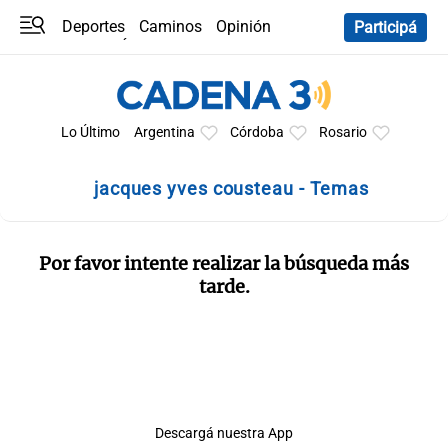
Deportes
Caminos
Opinión
Participá
Programas
Últimas coberturas
Últimas 24 h
En YouTube
Clima
Horóscopo
Lo Último
Argentina
Córdoba
Rosario
jacques yves cousteau - Temas
Por favor intente realizar la búsqueda más
tarde.
Descargá nuestra App