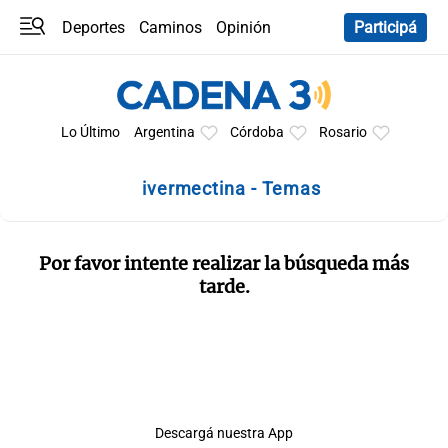
Deportes
Caminos
Opinión
Participá
Programas
Últimas coberturas
Últimas 24 h
En YouTube
Clima
Horóscopo
Lo Último
Argentina
Córdoba
Rosario
ivermectina - Temas
Por favor intente realizar la búsqueda más
tarde.
Descargá nuestra App