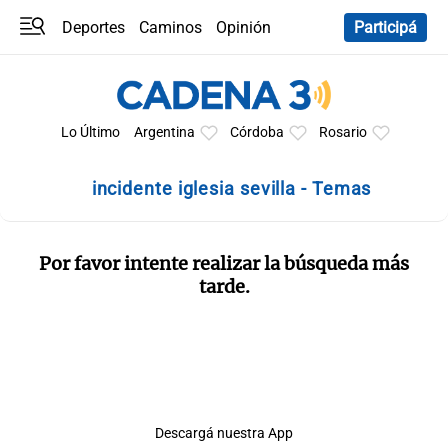
Deportes
Caminos
Opinión
Participá
Programas
Últimas coberturas
Últimas 24 h
En YouTube
Clima
Horóscopo
Lo Último
Argentina
Córdoba
Rosario
incidente iglesia sevilla - Temas
Por favor intente realizar la búsqueda más
tarde.
Descargá nuestra App