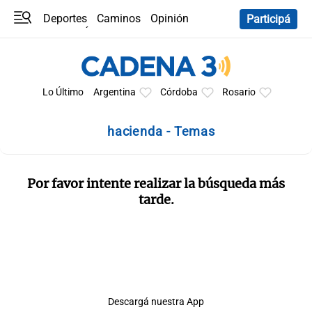
Deportes
Caminos
Opinión
Participá
Programas
Últimas coberturas
Últimas 24 h
En YouTube
Clima
Horóscopo
Lo Último
Argentina
Córdoba
Rosario
hacienda - Temas
Por favor intente realizar la búsqueda más
tarde.
Descargá nuestra App