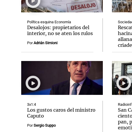
Política esquina Economía
Socieda
Desalojos: propietarios del
Resca
interior, no se aten los rulos
hacin
allan
Notas
Notas
Por
Adrián Simioni
criad
Editorial
Mundial 2026
La Sol
3x1:4
Radioin
Los gustos caros del ministro
San C
Caputo
ciento
pan, p
Por
Sergio Suppo
emoti