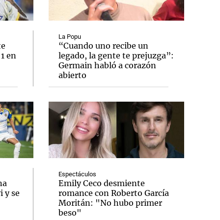
La Popu
te
“Cuando uno recibe un
 1 en
legado, la gente te prejuzga”:
Notas
Germain habló a corazón
tas
Notas
abierto
Venezuela de
 Groenlandia
Comprometidos
Madur
Espectáculos
na
Emily Ceco desmiente
 y se
romance con Roberto García
Moritán: "No hubo primer
beso"