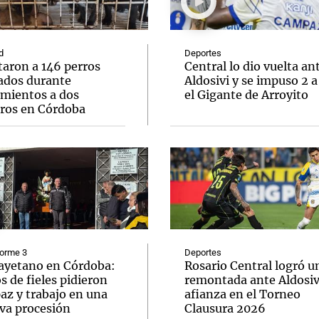
d
Deportes
taron a 146 perros
Central lo dio vuelta an
ados durante
Aldosivi y se impuso 2 a
amientos a dos
el Gigante de Arroyito
Notas
Notas
No
eros en Córdoba
e en Cadena 3
El huracán de Arequito
Cadena 3 en
forme 3
Deportes
ayetano en Córdoba:
Rosario Central logró u
s de fieles pidieron
remontada ante Aldosivi
az y trabajo en una
afianza en el Torneo
va procesión
Clausura 2026