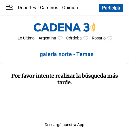
Deportes
Caminos
Opinión
Participá
Programas
Últimas coberturas
Últimas 24 h
En YouTube
Clima
Horóscopo
Lo Último
Argentina
Córdoba
Rosario
galeria norte - Temas
Por favor intente realizar la búsqueda más
tarde.
Descargá nuestra App