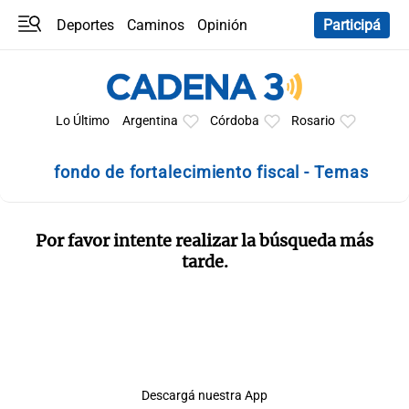
Deportes
Caminos
Opinión
Participá
Programas
Últimas coberturas
Últimas 24 h
En YouTube
Clima
Horóscopo
Lo Último
Argentina
Córdoba
Rosario
fondo de fortalecimiento fiscal - Temas
Por favor intente realizar la búsqueda más
tarde.
Descargá nuestra App