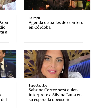
La Popu
 Papa
Agenda de bailes de cuarteto
dio
en Córdoba
Notas
ta a
tas
Notas
Venezuela de
 Groenlandia
Comprometidos
Madur
Espectáculos
Sabrina Cortez será quien
se
interprete a Silvina Luna en
 del
su esperada docuserie