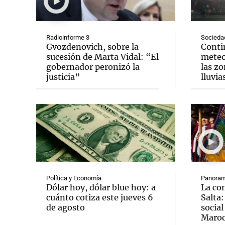
Radioinforme 3
Socieda
Gvozdenovich, sobre la
Conti
sucesión de Marta Vidal: “El
meteo
gobernador peronizó la
las zo
Notas
Notas
justicia”
lluvia
Editorial
Mundial 2026
La Sol
Política y Economía
Panoram
Dólar hoy, dólar blue hoy: a
La co
cuánto cotiza este jueves 6
Salta:
de agosto
socia
Maro