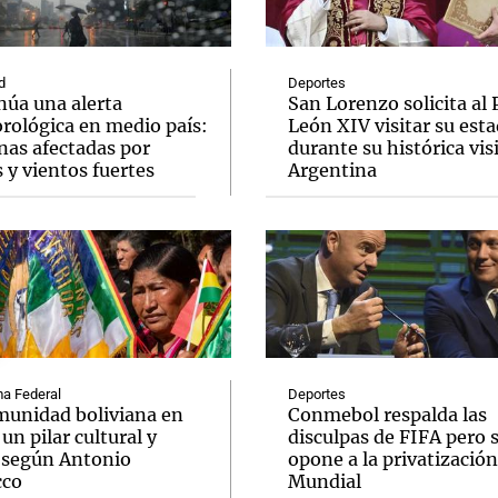
d
Deportes
núa una alerta
San Lorenzo solicita al
rológica en medio país:
León XIV visitar su esta
nas afectadas por
durante su histórica visi
Notas
Notas
No
s y vientos fuertes
Argentina
e en Cadena 3
El huracán de Arequito
Cadena 3 en
a Federal
Deportes
munidad boliviana en
Conmebol respalda las
 un pilar cultural y
disculpas de FIFA pero 
l según Antonio
opone a la privatización
cco
Mundial