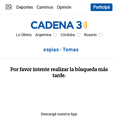
Deportes
Caminos
Opinión
Participá
Programas
Últimas coberturas
Últimas 24 h
En YouTube
Clima
Horóscopo
Lo Último
Argentina
Córdoba
Rosario
espias - Temas
Por favor intente realizar la búsqueda más
tarde.
Descargá nuestra App